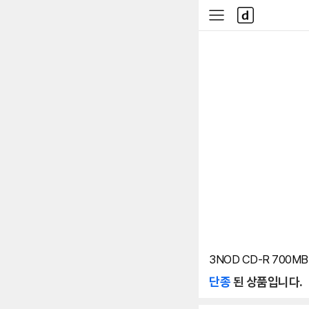
본문 바로가기
다
사
나
이
와
드
메
메
인
뉴
3NOD CD-R 700MB
단종
된 상품입니다.