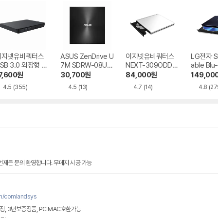
이지넷유비쿼터스
ASUS ZenDrive U
이지넷유비쿼터스
LG전자 Sl
SB 3.0 외장형 D
7M SDRW-08U7
NEXT-309ODD-
able Blu
D-RW NEXT-20
M-U-B
BR 트레이 방식
Writer 
7,600
원
30,700
원
84,000
원
149,00
DVD-RW
0
4.5
(355)
4.5
(13)
4.7
(14)
4.8
(27
 언제든 문의 환영합니다. 무메지 시공 가능
m/comlandsys
정, 3년보증정품, PC MAC호환가능