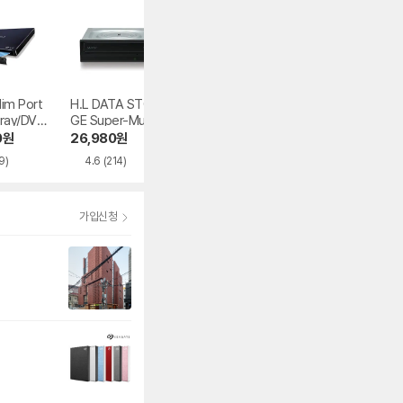
im Port
H.L DATA STORA
멜로디 ED03 외장
HP CD-R 700M
-ray/DVD
GE Super-Multi G
형 ODD
52x 케익
BP50NB4
H24NSD5
0
원
26,980
원
14,300
원
27,320
원
9)
4.6
(214)
4.4
(29)
4.8
(199)
가입신청