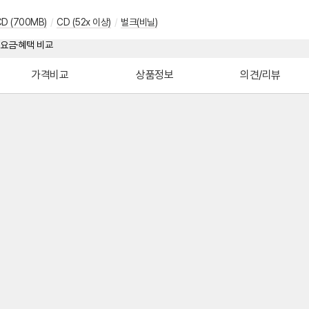
D (700MB)
/
CD (52x 이상)
/
벌크(비닐)
가격비교
상품정보
의견/리뷰