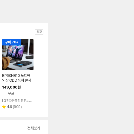
광고
구매 70+
BP60NB10 노트북
외장 ODD 영화 콘서
트 블루레이 DVD 재
149,000
원
생 리핑 맥 호환
무료
LG전자인증점 정진씨앤에스
리
4.9
(
909
)
별
뷰
점
수
전체보기