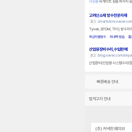
사은품
씨게이트 정품 파우치 
고려신소재 방수전문자재
smartstore.naver.co
광고
Tyvek, EPDM, TPO, 방수
옥상지붕방수
외내벽 방습
흡
산업용장비수리,수입판매
blog.naver.com/sky
광고
산업장비/산업용 시스템수리/점
빠른배송 안내
법적고지 안내
(주) 커넥트웨이브