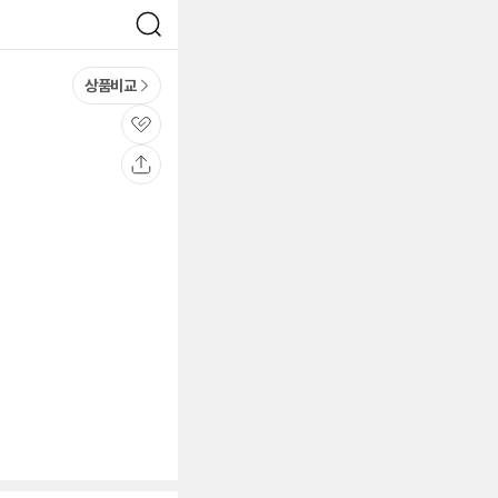
검
색
상품비교
관
심
공
유