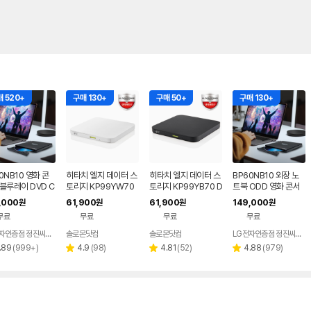
 520+
구매 130+
구매 50+
구매 130+
0NB10 영화 콘
히타치 엘지 데이터 스
히타치 엘지 데이터 스
BP60NB10 외장 노
블루레이 DVD C
토리지 KP99YW70
토리지 KP99YB70 D
트북 ODD 영화 콘서
생 리핑 노트북 외
DVD 화이트 외장OD
VD 블랙 외장ODD C
트 블루레이 DVD 재
,000
61,900
61,900
149,000
원
원
원
원
DD
D CD DVD 리핑 안드
D DVD 리핑 안드로이
생 리핑 맥 호환
무료
무료
무료
무료
로이드
드
LG전자인증점 정진씨앤에스
솔로몬닷컴
솔로몬닷컴
LG전자인증점 정진씨앤에스
네이버
네이버
페이
페이
리
리
리
리
.89
(
999+
)
4.9
(
98
)
4.81
(
52
)
4.88
(
979
)
별
별
별
뷰
뷰
뷰
뷰
점
점
점
수
수
수
수