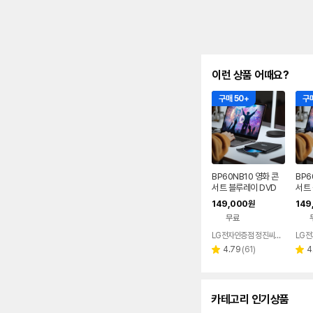
이런 상품 어때요?
구매 50+
구매
BP60NB10 영화 콘
BP6
서트 블루레이 DVD
서트 
플레이어 노트북 외장
D 재
149,000
149
원
ODD 맥 호환
장 O
무료
LG전자인증점 정진씨앤에스
리
4.79
(
61
)
4
별
별
뷰
점
점
수
카테고리 인기상품