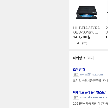
H.L DATA STORA
GE BP60NB10 블
U
루레이 외장ODD
V
143,780
원
1
0
4.8
(111)
파워링크
광고
조적STS
www.조적sts.com
광고
조적 및 벽돌 시공 전문입니다.
씨게이트 공식 온라인스토어
smartstore.naver.co
광고
2023년 신제품 외장, 파우치증