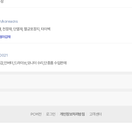
증정
m/koreacns
자재, 천장재, 단열재, 멸균포장지, 타이벡
음마감재
u0021
검,인버터,드라이브,모니터 수리,단종품 수입판매
PC버전
로그인
개인정보처리방침
고객센터