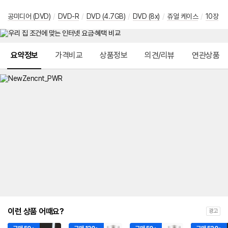
공미디어 (DVD)
/
DVD-R
/
DVD (4.7GB)
/
DVD (8x)
/
쥬얼 케이스
/
10장
메뉴 네비게이션
요약정보
가격비교
상품정보
의견/리뷰
연관상품
이런 상품 어때요?
광고