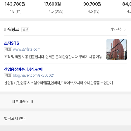
루레이 외장ODD
VD-RW NEXT-20
M-U-B
BR 
143,780
원
17,600
원
30,700
원
84,
0DVD-RW
4.8
(111)
4.5
(355)
4.5
(13)
4.
파워링크
가입신청
광고
조적STS
www.조적sts.com
광고
조적 및 벽돌 시공 전문입니다. 언제든 문의 환영합니다. 무메지 시공 가능
산업용장비수리,수입판매
blog.naver.com/skyu0021
광고
산업장비/산업용 시스템수리/점검,인버터,드라이브,모니터 수리,단종품 수입판매
빠른배송 안내
법적고지 안내