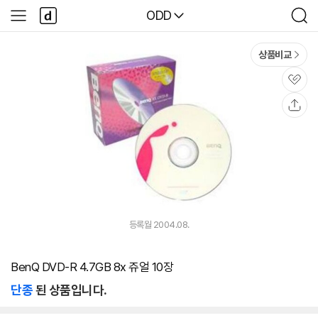
본문 바로가기
다
다나와
ODD
사
검
나
이
색
와
드
메
메
상품비교
인
뉴
관
심
공
유
등록월 2004.08.
BenQ DVD-R 4.7GB 8x 쥬얼 10장
단종
된 상품입니다.