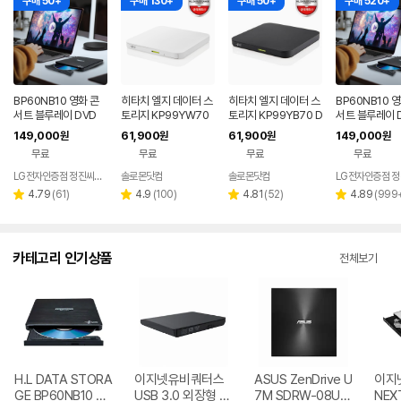
구매 50+
구매 130+
구매 50+
구매 520+
BP60NB10 영화 콘
히타치 엘지 데이터 스
히타치 엘지 데이터 스
BP60NB10 
서트 블루레이 DVD
토리지 KP99YW70
토리지 KP99YB70 D
서트 블루레이 D
플레이어 노트북 외장
DVD 화이트 외장OD
VD 블랙 외장ODD C
D 재생 리핑 노
149,000
61,900
61,900
149,000
원
원
원
원
ODD 맥 호환
D CD DVD 리핑 안드
D DVD 리핑 안드로이
장 ODD
무료
무료
무료
무료
로이드
드
LG전자인증점 정진씨앤에스
솔로몬닷컴
솔로몬닷컴
네이버
페이
리
리
리
리
4.79
(
61
)
4.9
(
100
)
4.81
(
52
)
4.89
(
999
별
별
별
별
뷰
뷰
뷰
뷰
점
점
점
점
수
수
수
수
카테고리 인기상품
전체보기
H.L DATA STORA
이지넷유비쿼터스
ASUS ZenDrive U
이지
GE BP60NB10 블
USB 3.0 외장형 D
7M SDRW-08U7
NEX