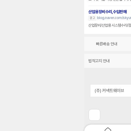
산업용장비수리,수입판매
blog.naver.com/sky
광고
산업장비/산업용 시스템수리/점
빠른배송 안내
법적고지 안내
(주) 커넥트웨이브
이
전
페
이