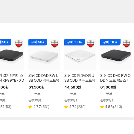
 50+
구매 50+
구매 130+
구매 110+
치 엘지 데이터 스
외장 CD DVD RW U
외장 CD롬 DVD롬 U
외장 CD DVD RW O
 KP99YB70 D
SB ODD 맥북 노트북
SB ODD 맥북 노트북
DD 안드로이드 스마
블랙 외장ODD C
호환 안드로이드 지원
호환 화이트 히타치엘
트폰 지원 USB 외장형
900
61,900
44,500
61,900
원
원
원
원
VD 리핑 안드로이
화이트 히타치엘지 KP
지 GP62NW60
블랙 히타치엘지 KP9
무료
무료
무료
무료
99YW70
9YB70
몬닷컴
솔로몬닷컴
솔로몬닷컴
솔로몬닷컴
네이버
네이버
네이버
네이버
페이
페이
페이
페이
리
리
리
리
.81
(
53
)
4.77
(
531
)
4.74
(
239
)
4.83
(
343
)
별
별
별
뷰
뷰
뷰
뷰
점
점
점
수
수
수
수