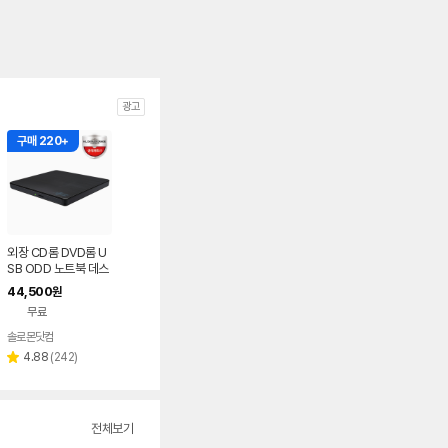
광고
구매 220+
외장 CD롬 DVD롬 U
SB ODD 노트북 데스
크탑 맥 호환 블랙 히타
44,500
원
치엘지 GP62NB60
무료
솔로몬닷컴
네이버
페이
리
4.88
(
242
)
별
뷰
점
수
전체보기