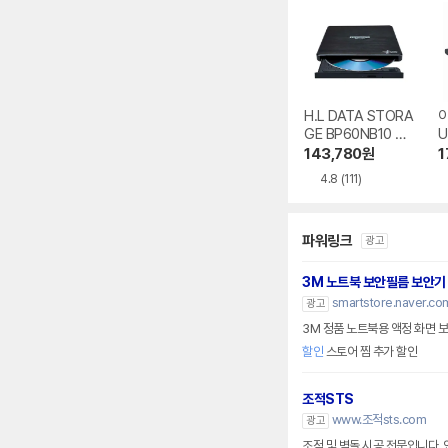
H.L DATA STORA
GE BP60NB10 블
U
루레이 외장ODD
V
143,780
원
1
0
4.8
(111)
파워링크
광고
3M 노트북 보안필름 보안기
smartstore.naver.co
광고
3M 정품 노트북용 액정 화면 
할인
스토어 찜 추가 할인
조적STS
www.조적sts.com
광고
조적 및 벽돌 시공 전문입니다.