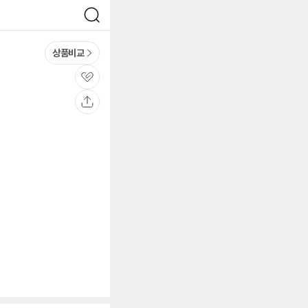
검
색
상품비교
관
심
공
유