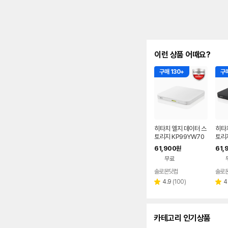
이런 상품 어때요?
구매 130+
구매
히타치 엘지 데이터 스
히타
토리지 KP99YW70
토리지
DVD 화이트 외장OD
VD 
61,900
61,
원
D CD DVD 리핑 안드
D D
무료
로이드
드
솔로몬닷컴
솔로
네이버
페이
리
4.9
(
100
)
4
별
별
뷰
점
점
수
카테고리 인기상품