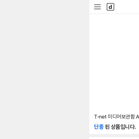
본문 바로가기
다
사
나
이
와
드
메
메
인
뉴
T-net 미디어보관함 A
단종
된 상품입니다.