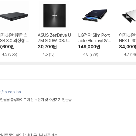
이지넷유비쿼터스
ASUS ZenDrive U
LG전자 Slim Port
이지넷유
SB 3.0 외장형 D
7M SDRW-08U7
able Blu-ray/DVD
NEXT-3
D-RW NEXT-20
M-U-B
Writer BP50NB4
BR 트레
7,600
원
30,700
원
149,000
원
84,000
DVD-RW
0
4.5
(355)
4.5
(13)
4.8
(279)
4.7
(14)
m/noteoption
보안필름 블루라이트 차단 보안기 및 주변기기 전문몰
 언제든 문의 환영합니다. 무메지 시공 가능