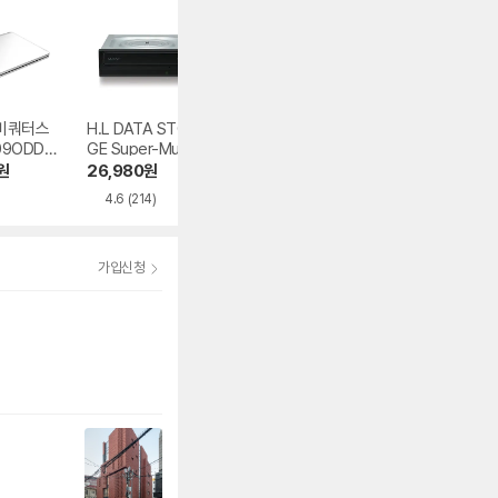
비쿼터스
H.L DATA STORA
멜로디 CD-R 700
노트옵션 NOTEKI
09ODD-
GE Super-Multi G
MB 52x 벌크
NG USB3.0 외장
이 방식
H24NSD5
DD 케이스 NOP-
원
26,980
원
9,920
원
12,190
원
U3-7
4.6
(214)
4.6
(94)
4.7
(26)
가입신청