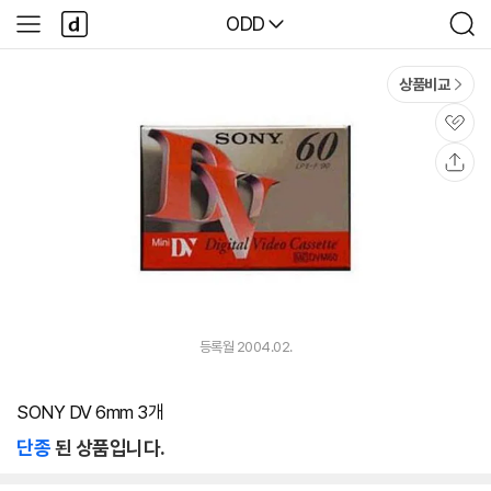
본문 바로가기
다
다나와
ODD
사
검
나
이
색
와
드
메
메
상품비교
인
뉴
관
심
공
유
등록월 2004.02.
SONY DV 6mm 3개
단종
된 상품입니다.