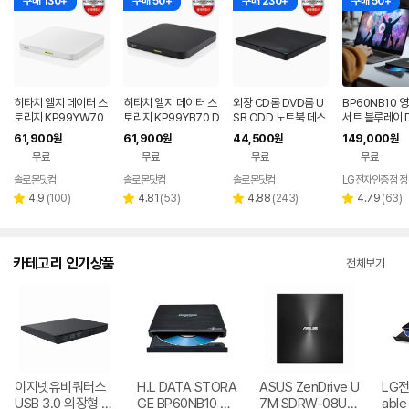
구매 130+
구매 50+
구매 230+
구매 50+
히타치 엘지 데이터 스
히타치 엘지 데이터 스
외장 CD롬 DVD롬 U
BP60NB10 
토리지 KP99YW70
토리지 KP99YB70 D
SB ODD 노트북 데스
서트 블루레이 
DVD 화이트 외장OD
VD 블랙 외장ODD C
크탑 맥 호환 블랙 히타
플레이어 노트북
61,900
61,900
44,500
149,000
원
원
원
원
D CD DVD 리핑 안드
D DVD 리핑 안드로이
치엘지 GP62NB60
ODD 맥 호환
무료
무료
무료
무료
로이드
드
솔로몬닷컴
솔로몬닷컴
솔로몬닷컴
네이버
네이버
네이버
페이
페이
페이
리
리
리
리
4.9
(
100
)
4.81
(
53
)
4.88
(
243
)
4.79
(
63
)
별
별
별
별
뷰
뷰
뷰
뷰
점
점
점
점
수
수
수
수
카테고리 인기상품
전체보기
이지넷유비쿼터스
H.L DATA STORA
ASUS ZenDrive U
LG전자
USB 3.0 외장형 D
GE BP60NB10 블
7M SDRW-08U7
able