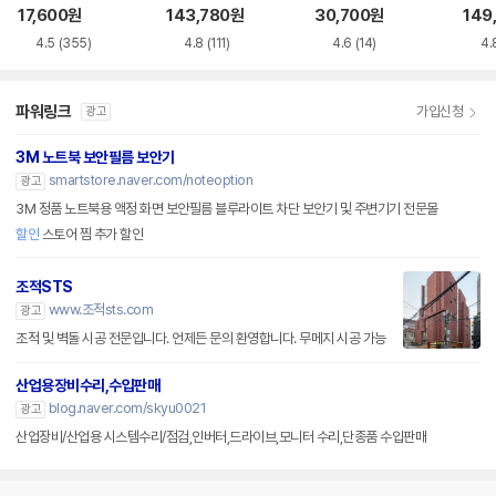
VD-RW NEXT-20
루레이 외장ODD
M-U-B
Writ
17,600
원
143,780
원
30,700
원
149
0DVD-RW
0
4.5
(355)
4.8
(111)
4.6
(14)
4.
파워링크
가입신청
광고
3M 노트북 보안필름 보안기
smartstore.naver.com/noteoption
광고
3M 정품 노트북용 액정 화면 보안필름 블루라이트 차단 보안기 및 주변기기 전문몰
할인
스토어 찜 추가 할인
조적STS
www.조적sts.com
광고
조적 및 벽돌 시공 전문입니다. 언제든 문의 환영합니다. 무메지 시공 가능
산업용장비수리,수입판매
blog.naver.com/skyu0021
광고
산업장비/산업용 시스템수리/점검,인버터,드라이브,모니터 수리,단종품 수입판매