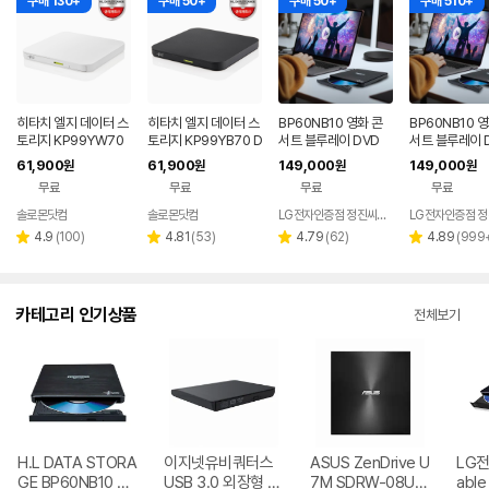
구매 130+
구매 50+
구매 50+
구매 510+
히타치 엘지 데이터 스
히타치 엘지 데이터 스
BP60NB10 영화 콘
BP60NB10 
토리지 KP99YW70
토리지 KP99YB70 D
서트 블루레이 DVD
서트 블루레이 D
DVD 화이트 외장OD
VD 블랙 외장ODD C
플레이어 노트북 외장
D 재생 리핑 노
61,900
61,900
149,000
149,000
원
원
원
원
D CD DVD 리핑 안드
D DVD 리핑 안드로이
ODD 맥 호환
장 ODD
무료
무료
무료
무료
로이드
드
솔로몬닷컴
솔로몬닷컴
LG전자인증점 정진씨앤에스
네이버
네이버
페이
페이
리
리
리
리
4.9
(
100
)
4.81
(
53
)
4.79
(
62
)
4.89
(
999
별
별
별
별
뷰
뷰
뷰
뷰
점
점
점
점
수
수
수
수
카테고리 인기상품
전체보기
H.L DATA STORA
이지넷유비쿼터스
ASUS ZenDrive U
LG전자
GE BP60NB10 블
USB 3.0 외장형 D
7M SDRW-08U7
able