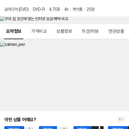
공미디어 (DVD)
/
DVD-R
/
4.7GB
/
4x
/
케익통
/
25장
메뉴 네비게이션
요약정보
가격비교
상품정보
의견/리뷰
연관상품
이런 상품 어때요?
광고