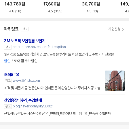
루레이 외장ODD
VD-RW NEXT-20
M-U-B
Writ
143,780
원
17,600
원
30,700
원
149
0DVD-RW
0
4.8
(111)
4.5
(355)
4.5
(13)
4.
파워링크
가입신청
광고
3M 노트북 보안필름 보안기
smartstore.naver.com/noteoption
광고
3M 정품 노트북용 액정 화면 보안필름 블루라이트 차단 보안기 및 주변기기 전문몰
할인
스토어 찜 추가 할인
조적STS
www.조적sts.com
광고
조적 및 벽돌 시공 전문입니다. 언제든 문의 환영합니다. 무메지 시공 가능
산업용장비수리,수입판매
blog.naver.com/skyu0021
광고
산업장비/산업용 시스템수리/점검,인버터,드라이브,모니터 수리,단종품 수입판매