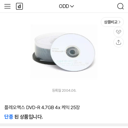
본문 바로가기
다
다나와
ODD
사
검
나
이
색
와
드
메
메
상품비교
인
뉴
관
심
공
유
등록월 2004.06.
플레오맥스 DVD-R 4.7GB 4x 케익 25장
단종
된 상품입니다.