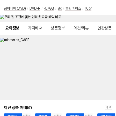
공미디어 (DVD)
/
DVD-R
/
4.7GB
/
8x
/
슬림 케이스
/
10장
메뉴 네비게이션
요약정보
가격비교
상품정보
의견/리뷰
연관상품
이런 상품 어때요?
광고