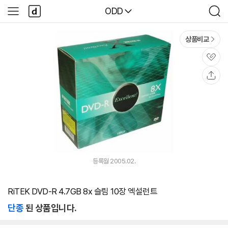
본문 바로가기
다
다나와
ODD
사
검
나
이
색
와
드
메
메
상품비교
인
뉴
관
심
공
유
등록월 2005.02.
RiTEK DVD-R 4.7GB 8x 슬림 10장 엑설런트
단종
된 상품입니다.