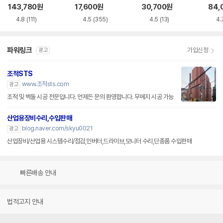
루레이 외장ODD
VD-RW NEXT-20
M-U-B
BR 
143,780
원
17,600
원
30,700
원
84,
0DVD-RW
4.8
(111)
4.5
(355)
4.5
(13)
4.
파워링크
가입신청
광고
조적STS
www.조적sts.com
광고
조적 및 벽돌 시공 전문입니다. 언제든 문의 환영합니다. 무메지 시공 가능
산업용장비수리,수입판매
blog.naver.com/skyu0021
광고
산업장비/산업용 시스템수리/점검,인버터,드라이브,모니터 수리,단종품 수입판매
빠른배송 안내
법적고지 안내