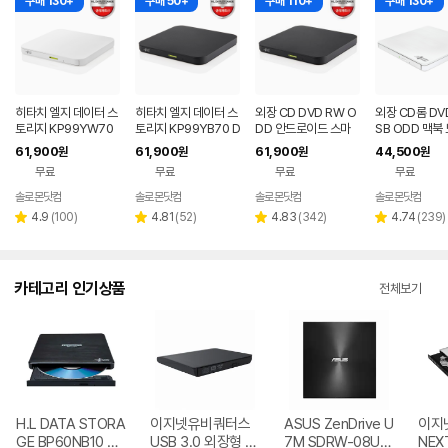
구매 130+
구매 50+
구매 110+
구매 130+
히타치 엘지 데이터 스
히타치 엘지 데이터 스
외장 CD DVD RW O
외장 CD롬 DV
토리지 KP99YW70
토리지 KP99YB70 D
DD 안드로이드 스마
SB ODD 맥북
DVD 화이트 외장OD
VD 블랙 외장ODD C
트폰 지원 USB 외장형
호환 화이트 히
61,900
61,900
61,900
44,500
원
원
원
원
D CD DVD 리핑 안드
D DVD 리핑 안드로이
블랙 히타치엘지 KP9
지 GP62NW6
무료
무료
무료
무료
로이드
드
9YB70
솔로몬닷컴
솔로몬닷컴
솔로몬닷컴
솔로몬닷컴
네이버
네이버
네
페이
페이
페
리
리
리
리
4.9
(
100
)
4.81
(
52
)
4.83
(
342
)
4.74
(
239
)
별
별
별
별
뷰
뷰
뷰
뷰
점
점
점
점
수
수
수
수
카테고리 인기상품
전체보기
H.L DATA STORA
이지넷유비쿼터스
ASUS ZenDrive U
이지
GE BP60NB10 블
USB 3.0 외장형 D
7M SDRW-08U7
NEX