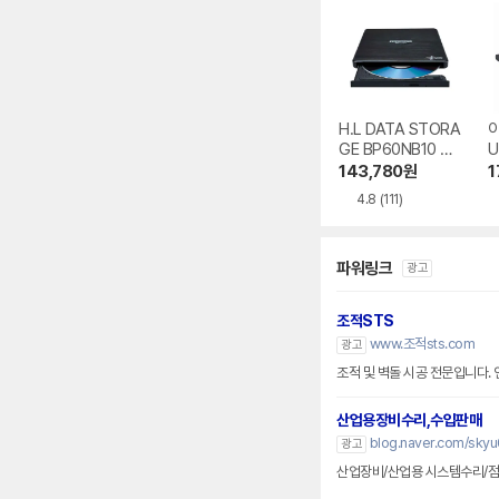
H.L DATA STORA
GE BP60NB10 블
U
루레이 외장ODD
V
143,780
원
1
0
4.8
(111)
파워링크
광고
조적STS
www.조적sts.com
광고
조적 및 벽돌 시공 전문입니다.
산업용장비수리,수입판매
blog.naver.com/sky
광고
산업장비/산업용 시스템수리/점