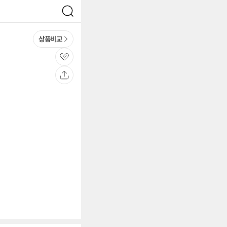
검
색
상품비교
관
심
공
유