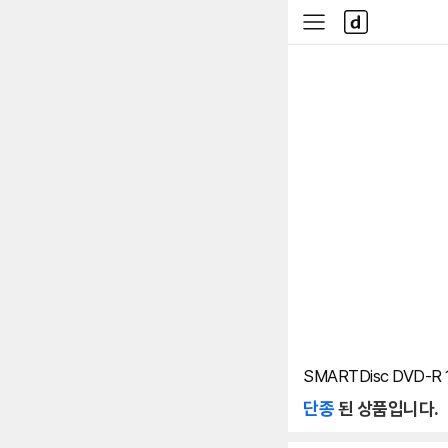
본문 바로가기
다
사
나
이
와
드
메
메
인
뉴
SMARTDisc DVD-R 1
단종
된 상품입니다.