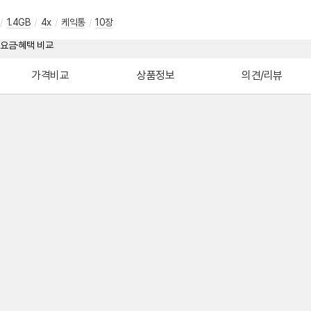
/
1.4GB
/
4x
/
케익통
/
10장
가격비교
상품정보
의견/리뷰