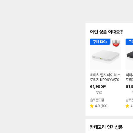
이런 상품 어때요?
구매 130+
구매
히타치 엘지 데이터 스
히타
토리지 KP99YW70
토리지
DVD 화이트 외장OD
VD 
61,900
61,
원
D CD DVD 리핑 안드
D D
무료
로이드
드
솔로몬닷컴
솔로
네이버
페이
리
4.9
(
100
)
4
별
별
뷰
점
점
수
카테고리 인기상품