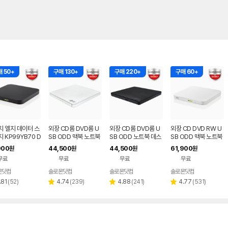
 50+
구매 130+
구매 220+
구매 60+
치 엘지 데이터 스
외장 CD롬 DVD롬 U
외장 CD롬 DVD롬 U
외장 CD DVD RW U
 KP99YB70 D
SB ODD 맥북 노트북
SB ODD 노트북 데스
SB ODD 맥북 노트북
블랙 외장ODD C
호환 화이트 히타치엘
크탑 맥 호환 블랙 히타
호환 안드로이드 지원
900
44,500
44,500
61,900
원
원
원
원
VD 리핑 안드로이
지 GP62NW60
치엘지 GP62NB60
화이트 히타치엘지 KP
무료
무료
무료
무료
99YW70
몬닷컴
솔로몬닷컴
솔로몬닷컴
솔로몬닷컴
네이버
네이버
네이버
네이버
페이
페이
페이
페이
리
리
리
리
.81
(
52
)
4.74
(
239
)
4.88
(
241
)
4.77
(
531
)
별
별
별
뷰
뷰
뷰
뷰
점
점
점
수
수
수
수