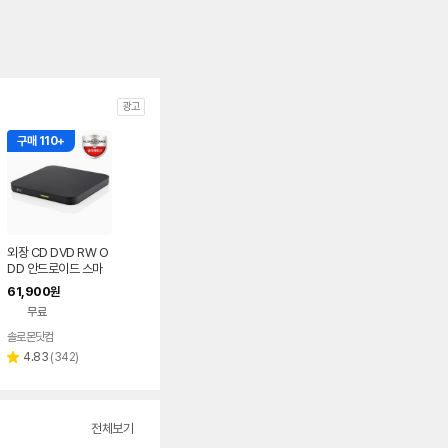
광고
구매 110+
외장 CD DVD RW O
DD 안드로이드 스마
트폰 지원 USB 외장형
61,900
원
블랙 히타치엘지 KP9
무료
9YB70
솔로몬닷컴
네이버
페이
리
4.83
(
342
)
별
뷰
점
수
전체보기