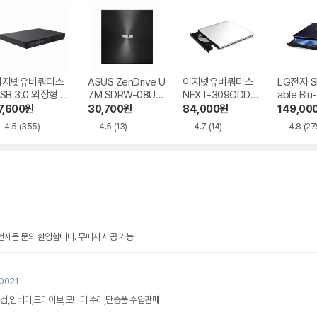
이지넷유비쿼터스
ASUS ZenDrive U
이지넷유비쿼터스
LG전자 Sl
SB 3.0 외장형 D
7M SDRW-08U7
NEXT-309ODD-
able Blu
D-RW NEXT-20
M-U-B
BR 트레이 방식
Writer 
7,600
원
30,700
원
84,000
원
149,00
DVD-RW
0
4.5
(355)
4.5
(13)
4.7
(14)
4.8
(27
 언제든 문의 환영합니다. 무메지 시공 가능
u0021
검,인버터,드라이브,모니터 수리,단종품 수입판매