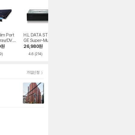
im Port
H.L DATA STORA
멜로디 CD-R 700
노트옵션 NOTEKI
-ray/DVD
GE Super-Multi G
MB 52x 벌크
NG USB3.0 외장
BP50NB4
H24NSD5
DD 케이스 NOP-
0
원
26,980
원
9,980
원
12,310
원
U3-7
9)
4.6
(214)
4.6
(94)
4.7
(26)
가입신청