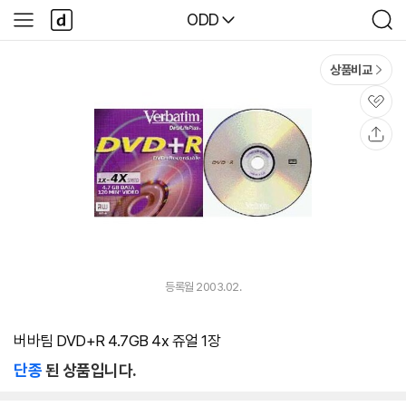
본문 바로가기
다
다나와
ODD
사
검
나
이
색
와
드
메
메
상품비교
인
뉴
관
심
공
유
등록월 2003.02.
버바팀 DVD+R 4.7GB 4x 쥬얼 1장
단종
된 상품입니다.