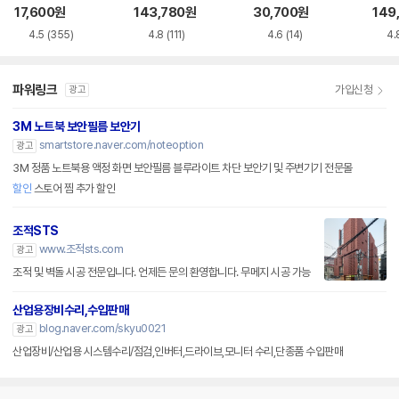
VD-RW NEXT-20
루레이 외장ODD
M-U-B
Writ
17,600
원
143,780
원
30,700
원
149
0DVD-RW
0
4.5
(355)
4.8
(111)
4.6
(14)
4.
파워링크
가입신청
광고
3M 노트북 보안필름 보안기
smartstore.naver.com/noteoption
광고
3M 정품 노트북용 액정 화면 보안필름 블루라이트 차단 보안기 및 주변기기 전문몰
할인
스토어 찜 추가 할인
조적STS
www.조적sts.com
광고
조적 및 벽돌 시공 전문입니다. 언제든 문의 환영합니다. 무메지 시공 가능
산업용장비수리,수입판매
blog.naver.com/skyu0021
광고
산업장비/산업용 시스템수리/점검,인버터,드라이브,모니터 수리,단종품 수입판매