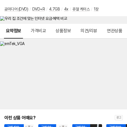
공미디어 (DVD)
/
DVD+R
/
4.7GB
/
4x
/
쥬얼 케이스
/
1장
메뉴 네비게이션
요약정보
가격비교
상품정보
의견/리뷰
연관상품
이런 상품 어때요?
광고