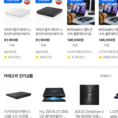
구매 130+
구매 50+
구매 50+
구매 510+
히타치 엘지 데이터 스
히타치 엘지 데이터 스
BP60NB10 영화 콘
BP60NB10 
토리지 KP99YW70
토리지 KP99YB70 D
서트 블루레이 DVD
서트 블루레이 D
DVD 화이트 외장OD
VD 블랙 외장ODD C
플레이어 노트북 외장
D 재생 리핑 노
61,900
61,900
149,000
149,000
원
원
원
원
D CD DVD 리핑 안드
D DVD 리핑 안드로이
ODD 맥 호환
장 ODD
무료
무료
무료
무료
로이드
드
솔로몬닷컴
솔로몬닷컴
LG전자인증점 정진씨앤에스
네이버
네이버
페이
페이
리
리
리
리
4.9
(
100
)
4.81
(
53
)
4.79
(
63
)
4.89
(
999
별
별
별
별
뷰
뷰
뷰
뷰
점
점
점
점
수
수
수
수
카테고리 인기상품
전체보기
이지넷유비쿼터스
H.L DATA STORA
ASUS ZenDrive U
LG전자
USB 3.0 외장형 D
GE BP60NB10 블
7M SDRW-08U7
able