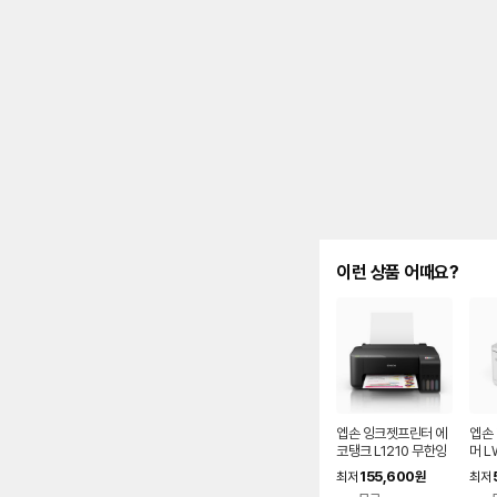
이런 상품 어때요?
엡손 잉크젯프린터 에
엡손
코탱크 L1210 무한잉
머 L
크
벨
155,600
최저
원
최저