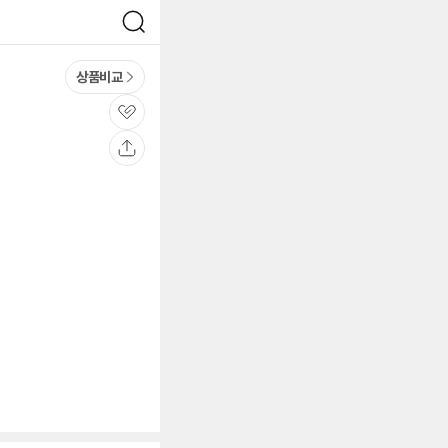
검
색
상품비교
관
심
공
유