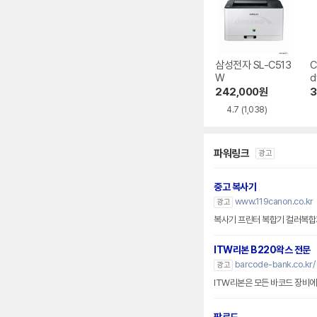
삼성전자 SL-C513
C
W
d
242,000
원
3
4.7
(1,038)
파워링크
광고
중고 복사기
www.119canon.co.kr
광고
복사기 프린터 복합기 컬러복합
ITW리본 B220왁스 전문
barcode-bank.co.kr/
광고
ITW리본은 모든 바코드 장비에 호