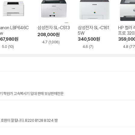
anon LBP646C
삼성전자 SL-C513
삼성전자 SL-C161
HP 컬러
w
5W
프로 320
208,000
원
67,980
원
340,500
원
359,00
4.7
(1,006)
5.0
(10)
4.6
(7)
4.8
(77
기 학원가 고속복사기 임대 판매 보상판매전문
환이 잘됩니다. B220 B128 B324 짱