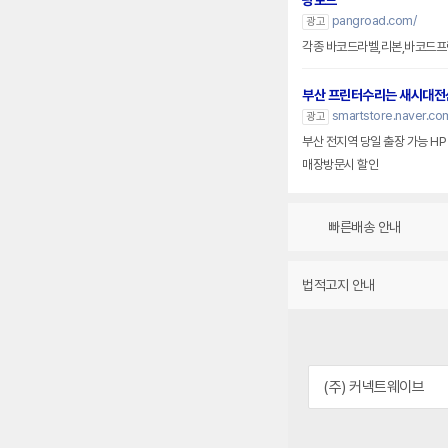
팡로드
pangroad.com/
광고
각종 바코드라벨,리본,바코드프
부산 프린터수리는 새시대전
smartstore.naver.co
광고
부산 전지역 당일 출장 가능 HP
매장방문시 할인
빠른배송 안내
법적고지 안내
(주) 커넥트웨이브