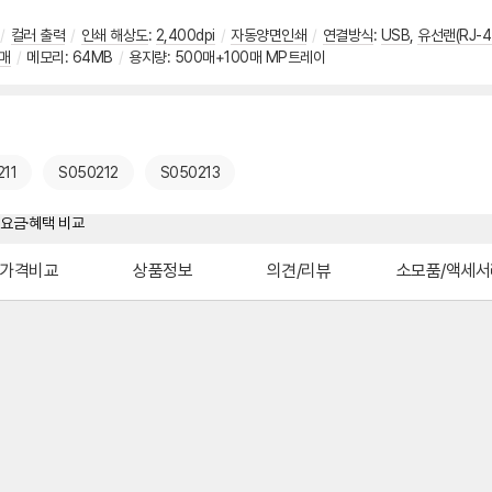
/
컬러 출력
/
인쇄 해상도
:
2,400dpi
/
자동양면인쇄
/
연결방식
:
USB
,
유선랜(RJ-4
상매
/
메모리: 64MB
/
용지량: 500매+100매 MP트레이
11
S050212
S050213
가격비교
상품정보
의견/리뷰
소모품/액세서