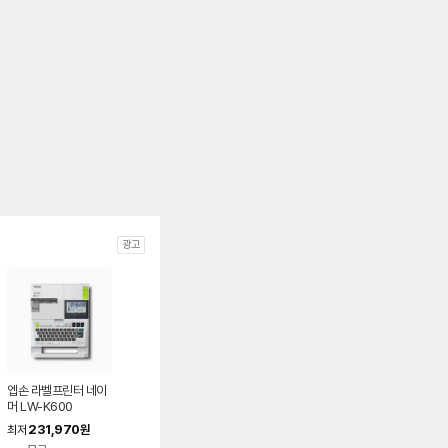
광고
엡손 라벨프린터 네이
머 LW-K600
231,970
최저
원