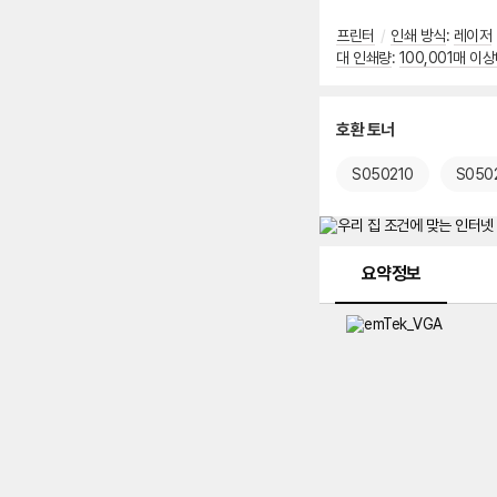
프린터
/
인쇄 방식
:
레이저
대 인쇄량
:
100,001매 이
호환 토너
S050210
S0502
메뉴 네비게이션
요약정보