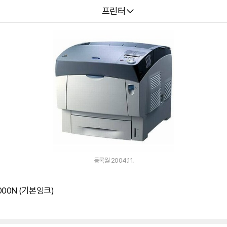
다나와
프린터
등록월 2004.11.
3000N (기본잉크)