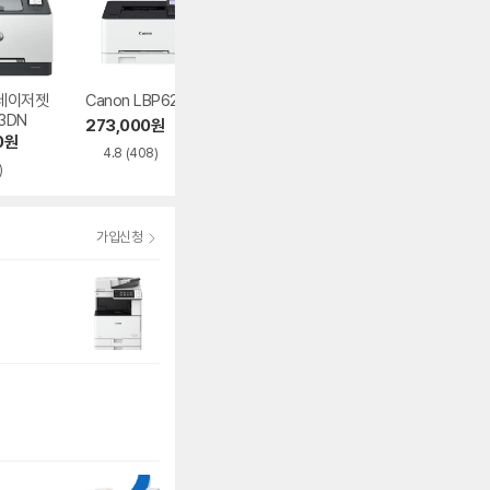
 레이저젯
Canon LBP621cw
HP 컬러 레이저젯
Canon LBP623
3DN
프로 3203DW
dw
273,000
원
0
원
399,000
원
349,000
원
4.8
(408)
)
5.0
(71)
4.9
(79)
가입신청