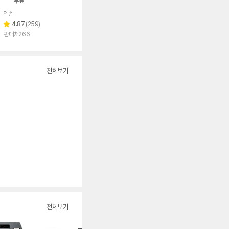
무료
엡손
리
4.87
(
259
)
별
뷰
판매처266
점
수
전체보기
전체보기