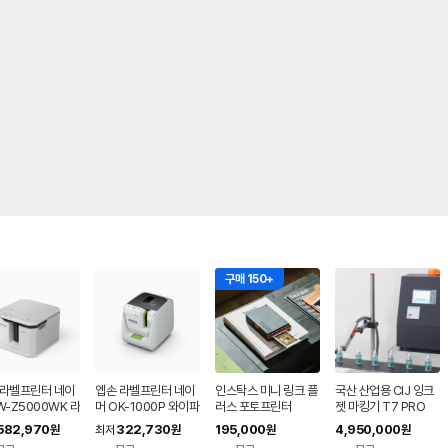
구매 150+
 라벨프린터 네이
엡손 라벨프린터 네이
인스탁스 미니 링크 플
국산 산업용 CIJ 잉크
W-Z5000WK 라
머 OK-1000P 와이파
러스 포토프린터
젯 마킹기 T7 PRO
이
582,970
322,730
195,000
4,950,000
원
최저
원
원
원