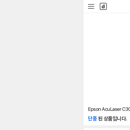
본문 바로가기
다
사
나
이
와
드
메
메
인
뉴
Epson AcuLaser C
단종
된 상품입니다.