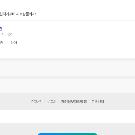
린터기부터 세트상품까지!
산
m/ssd21
 캐논 브라더
PC버전
로그인
개인정보처리방침
고객센터