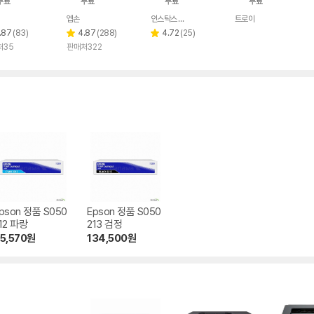
무료
무료
무료
무료
엡손
인스탁스 스토어
트로이
네이버
네이버
페이
페이
리
리
리
.87
(
83
)
4.87
(
288
)
4.72
(
25
)
별
별
뷰
뷰
뷰
처35
판매처322
점
점
수
수
수
pson 정품 S050
Epson 정품 S050
12 파랑
213 검정
5,570
원
134,500
원