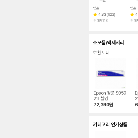
무료
엡손
엡손
리
4.83
(
622
)
4
별
별
뷰
판매처113
판매
점
점
수
소모품/액세서리
호환 토너
Epson 정품 S050
E
211 빨강
2
72,390
원
6
카테고리 인기상품