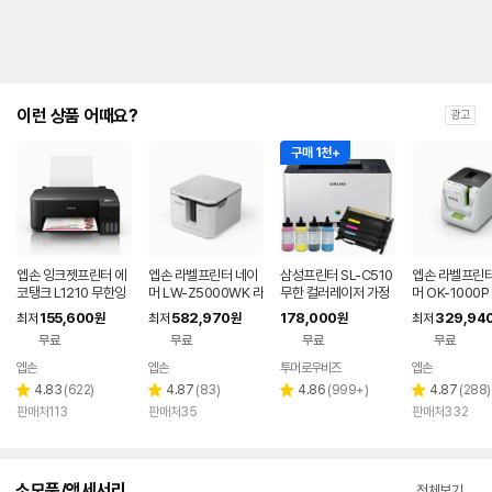
이런 상품 어때요?
광고
구매 1천+
엡손 잉크젯프린터 에
엡손 라벨프린터 네이
삼성프린터 SL-C510
엡손 라벨프린터
코탱크 L1210 무한잉
머 LW-Z5000WK 라
무한 컬러레이저 가정
머 OK-1000
크
벨
용 사무용 소형 리필 프
이
155,600
582,970
178,000
329,94
최저
원
최저
원
원
최저
린트 토너포함
무료
무료
무료
무료
엡손
엡손
투머로우비즈
엡손
리
리
리
리
4.83
(
622
)
4.87
(
83
)
4.86
(
999+
)
4.87
(
288
)
별
별
별
별
뷰
뷰
뷰
뷰
판매처113
판매처35
판매처332
점
점
점
점
수
수
수
수
소모품/액세서리
전체보기