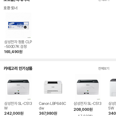
호환 토너
삼성전자 정품 CLP
-500D7K 검정
165,490
원
카테고리 인기상품
전체보기
삼성전자 SL-C513
Canon LBP646C
삼성전자 SL-C513
삼성전
W
dw
5W
208,000
원
242,000
원
367,980
원
340