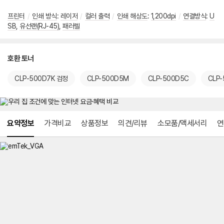
프린터
/
인쇄 방식
:
레이저
/
컬러 출력
/
인쇄 해상도
:
1,200dpi
/
연결방식
:
U
SB
,
유선랜(RJ-45)
,
패러렐
호환 토너
CLP-500D7K 검정
CLP-500D5M
CLP-500D5C
CLP-
메뉴 네비게이션
요약정보
가격비교
상품정보
의견/리뷰
소모품/액세서리
연