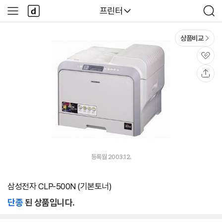
본문 바로가기
다
다나와
프린터
사
검
나
이
색
와
드
메
메
상품비교
인
뉴
관
심
공
유
등록월 2003.12.
삼성전자 CLP-500N (기본토너)
단종
된 상품입니다.