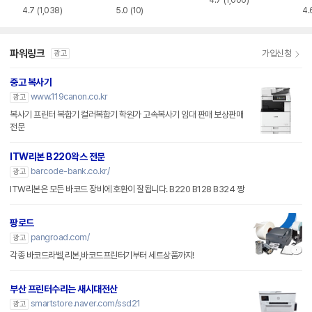
4.7
(1,006)
4.7
(1,038)
5.0
(10)
4.
파워링크
가입신청
광고
중고 복사기
www.119canon.co.kr
광고
복사기 프린터 복합기 컬러복합기 학원가 고속복사기 임대 판매 보상판매
전문
ITW리본 B220왁스 전문
barcode-bank.co.kr/
광고
ITW리본은 모든 바코드 장비에 호환이 잘됩니다. B220 B128 B324 짱
팡로드
pangroad.com/
광고
각종 바코드라벨,리본,바코드프린터기부터 세트상품까지!
부산 프린터수리는 새시대전산
smartstore.naver.com/ssd21
광고