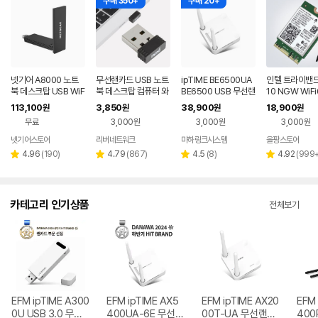
구매 350+
구매 20+
넷기어 A8000 노트
무선랜카드 USB 노트
ipTIME BE6500UA
인텔 트라이밴드
북 데스크탑 USB WiF
북 데스크탑 컴퓨터 와
BE6500 USB 무선랜
10 NGW WiFi
i 무선랜카드 어댑터 A
이파이 수신기 동글이
카드
루투스 5.3 무
113,100
3,850
38,900
18,900
원
원
원
원
XE3000
150Mbps
드
무료
3,000원
3,000원
3,000원
넷기어스토어
리버네트워크
마하링크시스템
올팡스토어
네이버
네
페이
페
리
리
리
리
4.96
(
190
)
4.79
(
867
)
4.5
(
8
)
4.92
(
999
별
별
별
별
뷰
뷰
뷰
뷰
점
점
점
점
수
수
수
수
카테고리 인기상품
전체보기
EFM ipTIME A300
EFM ipTIME AX5
EFM ipTIME AX20
EFM 
0U USB 3.0 무선
400UA-6E 무선랜
00T-UA 무선랜카
400