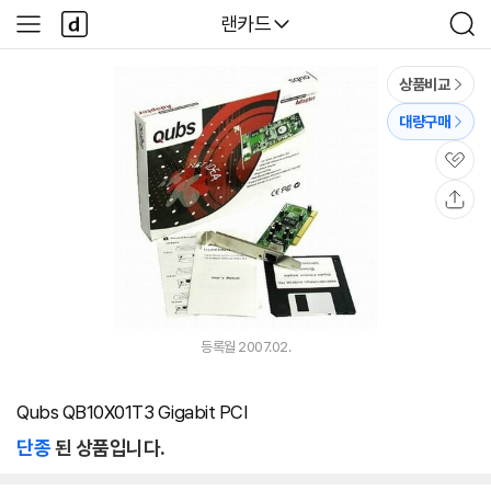
본문 바로가기
다
다나와
랜카드
사
검
나
이
색
와
드
메
메
상품비교
인
뉴
대량구매
관
심
공
유
등록월 2007.02.
Qubs QB10X01T3 Gigabit PCI
단종
된 상품입니다.