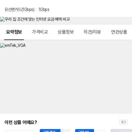
유선랜카드(1Gbps)
/
1Gbps
메뉴 네비게이션
요약정보
가격비교
상품정보
의견/리뷰
연관상품
이런 상품 어때요?
광고