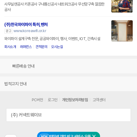
사무실랜공사 키폰공사 구내통신공사 네트워크공사 무선망구축 깔끔한
공사
(주)한국와이파이 특허,벤처
www.koreawifi.or.kr
광고
와이파이 설계구축 전문, 공공와이파이, 행사, 이벤트, IOT, 건축시설
회사소개
래퍼런스
견적문의
오시는길
빠른배송 안내
법적고지 안내
PC버전
로그인
개인정보처리방침
고객센터
(주) 커넥트웨이브
인터넷 가입 비교 서비스 오픈
NEW