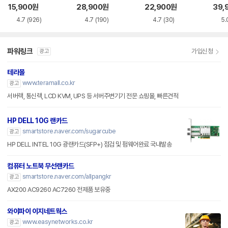
랜카드
카드
드
15,900
원
28,900
원
22,900
원
39,
4.7
(926)
4.7
(190)
4.7
(30)
5.
파워링크
가입신청
광고
테라몰
www.teramall.co.kr
광고
서버랙, 통신랙, LCD KVM, UPS 등 서버주변기기 전문 쇼핑몰, 빠른견적
HP DELL 10G 랜카드
smartstore.naver.com/sugarcube
광고
HP DELL INTEL 10G 광랜카드(SFP+) 점검 및 펌웨어완료 국내발송
컴퓨터 노트북 무선랜카드
smartstore.naver.com/allpangkr
광고
AX200 AC9260 AC7260 전제품 보유중
와이파이 이지네트웍스
www.easynetworks.co.kr
광고