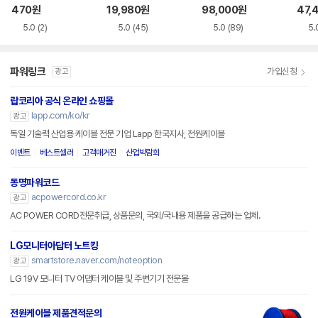
케이블
블
470
원
19,980
원
98,000
원
47,
5.0
(2)
5.0
(45)
5.0
(89)
5.
파워링크
가입신청
광고
랍코리아 공식 온라인 쇼핑몰
lapp.com/ko/kr
광고
독일 기술력 산업용 케이블 전문 기업 Lapp 한국지사, 전원케이블
이벤트
베스트셀러
고객매거진
산업박람회
동명파워코드
acpowercord.co.kr
광고
AC POWER CORD전문취급, 상품문의, 국외/국내용 제품을 공급하는 업체.
LG모니터아답터 노트킹
smartstore.naver.com/noteoption
광고
LG 19V 모니터 TV 어댑터 케이블 및 주변기기 전문몰
전원케이블 제품견적문의