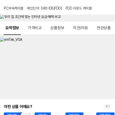
PC부속케이블
/
메인단자
: 34핀 IDE(FDD)
/
FDD 라운드 케이블
메뉴 네비게이션
요약정보
가격비교
상품정보
의견/리뷰
연관상품
이런 상품 어때요?
광고