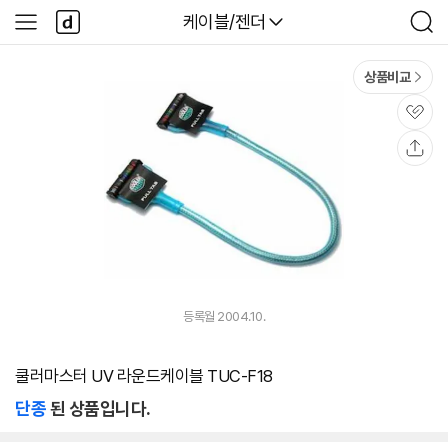
본문 바로가기
다
다나와
케이블/젠더
사
검
나
이
색
와
드
메
메
상품비교
인
뉴
관
심
공
유
등록월 2004.10.
쿨러마스터 UV 라운드케이블 TUC-F18
단종
된 상품입니다.