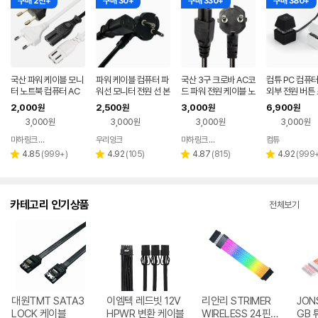
구매 2천+
구매 30+
구매 330+
구매 380+
국산 파워 케이블 모니
파워 케이블 컴퓨터 파
국산 3구 크로바 AC코
컴튜 PC 컴퓨터
터 노트북 컴퓨터 AC
워선 모니터 전원 선 본
드 파워 전원 케이블 노
외부 전원 버튼
코드 전원 선 2구 8자
체 데스크탑 3구 PC
트북 모니터 연결선0.
LD07 Pro - R
2,000
2,500
3,000
6,900
원
원
원
원
연결선 1M
삼성 LG
5m
D
3,000원
3,000원
3,000원
3,000원
마하링크 공식스토어
우리잉크
마하링크 공식스토어
컴튜
네이버
네이버
네이버
페이
페이
페이
리
리
리
리
4.85
(
999+
)
4.92
(
105
)
4.87
(
815
)
4.92
(
999
별
별
별
별
뷰
뷰
뷰
뷰
점
점
점
점
수
수
수
수
카테고리 인기상품
전체보기
대원TMT SATA3
이엠텍 레드빗 12V
리안리 STRIMER
JON
LOCK 케이블
HPWR 변환 케이블
WIRELESS 24핀
GB 