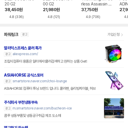
20 G2
00 G2
rless Assassin 12
ADI
0 SE 서린
38,450
원
21,980
원
37,750
원
27,
4.8
(336)
4.8
(121)
4.9
(706)
4.
파워링크
가입신청
광고
알리익스프레스 쿨러 특가
aliexpress.com/
광고
조립식컴퓨터 용품은 알리에서!쿨러검색하고 원하는 상품 Get!
ASIAHORSE 공식스토어
smartstore.naver.com/choi-lounge
광고
ASIAHORSE 컴퓨터 튜닝 브랜드 입니다. 쿨러팬, 슬리빙케이블, 허브
주식회사 부천냉동부속
m.smartstore.naver.com/bucheon-ice
광고
콤푸 냉동부품및 냉동공구취급 제조 도소매
열교환기 히스텍