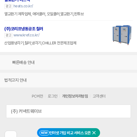
heats.co.kr/
광고
열교환기 제작업체, 에어쿨러, 오일쿨러,열교환기,핀튜브
(주)코리프냉동공조 칠러
www.kref.co.kr/
광고
산업용냉각기,칠러,냉각기,CHILLER 전문제조업체
빠른배송 안내
법적고지 안내
PC버전
로그인
개인정보처리방침
고객센터
(주) 커넥트웨이브
인터넷 가입 비교 서비스 오픈
NEW
닫기