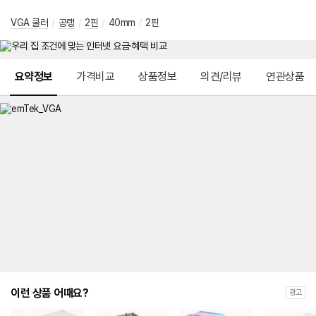
VGA 쿨러
/
공랭
/
2핀
/
40mm
/
2핀
메뉴 네비게이션
요약정보
가격비교
상품정보
의견/리뷰
연관상품
이런 상품 어때요?
광고