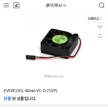
본문 바로가기
다
다나와
쿨러/튜닝
사
검
나
이
색
와
드
메
메
상품비교
인
뉴
관
심
공
유
등록월 2003.02.
EVERCOOL 40mm VC-D (T/2P)
단종
된 상품입니다.