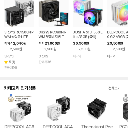
3RSYS RC1500N P
3RSYS RC380N P
JIUSHARK JF550 E
DEEPCOOL 
WM 쌍철봉 LITE
WM 무뽑방지 키트
lite ARGB (블랙)
0 G2 ARGB 
42,040
21,000
36,900
29,500
최저
원
최저
원
원
원
2,500원
2,500원
2,500원
2,500원
3RSYS
3RSYS
다나와
다나와
네이버
네이버
페이
페이
리
5
(
1
)
판매처36
별
뷰
판매처99
점
수
카테고리 인기상품
전체보기
DEEPCOOL AG6
DEEPCOOL AG4
Thermalright Pee
PCC