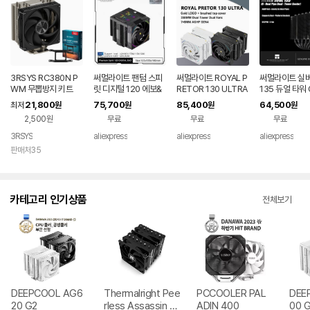
3RSYS RC380N P
써멀라이트 팬텀 스피
써멀라이트 ROYAL P
써멀라이트 실버
WM 무뽑방지 키트
릿 디지털 120 에보&
RETOR 130 ULTRA
135 듀얼 타워 
스노우 CPU 공랭 쿨
7 히트파이프 AGHP
공랭 쿨러 6 A
21,800
75,700
85,400
64,500
최저
원
원
원
원
러 AGHP GEN5.0 7
GEN4.0 역중력 히트
트파이프 135
2,500원
무료
무료
무료
히트파이프 듀얼 타워
파이프 CPU 공랭 쿨
이 컴퓨터 데스
듀얼 TL-K12 팬 포함
러, LGA1851/1700
3RSYS
aliexpress
aliexpress
aliexpress
AM5/4 지원
판매처35
카테고리 인기상품
전체보기
DEEPCOOL AG6
Thermalright Pee
PCCOOLER PAL
DEE
20 G2
rless Assassin 12
ADIN 400
00 