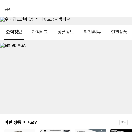
공랭
메뉴 네비게이션
요약정보
가격비교
상품정보
의견/리뷰
연관상품
이런 상품 어때요?
광고