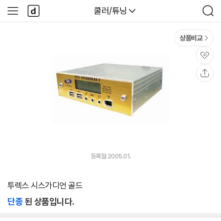
본문 바로가기
다
다나와
쿨러/튜닝
사
검
나
이
색
와
드
메
메
상품비교
인
뉴
관
심
공
유
등록월 2005.01.
투렉스 시스가디언 골드
단종
된 상품입니다.