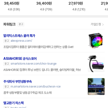
0 SE 서린
38,450
원
36,400
원
27,970
원
21,
4.8
(336)
4.9
(709)
4.8
(1,210)
4.
파워링크
가입신청
광고
알리익스프레스 쿨러 특가
aliexpress.com/
광고
조립식컴퓨터 용품은 알리에서!쿨러검색하고 원하는 상품 Get!
ASIAHORSE 공식스토어
smartstore.naver.com/choi-lounge
광고
ASIAHORSE 컴퓨터 튜닝 브랜드 입니다. 쿨러팬, 슬리빙케이블, 허브
주식회사 부천냉동부속
m.smartstore.naver.com/bucheon-ice
광고
콤푸 냉동부품및 냉동공구취급 제조 도소매
열교환기 히스텍
heats.co.kr/