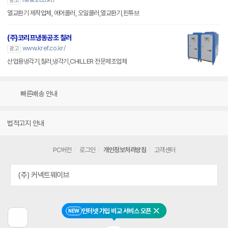
광고
열교환기 제작업체, 에어쿨러, 오일쿨러,열교환기,핀튜브
(주)코리프냉동공조 칠러
www.kref.co.kr/
광고
산업용냉각기,칠러,냉각기,CHILLER 전문제조업체
빠른배송 안내
법적고지 안내
PC버전
로그인
개인정보처리방침
고객센터
(주) 커넥트웨이브
인터넷 가입 비교 서비스 오픈
NEW
닫기
이
전