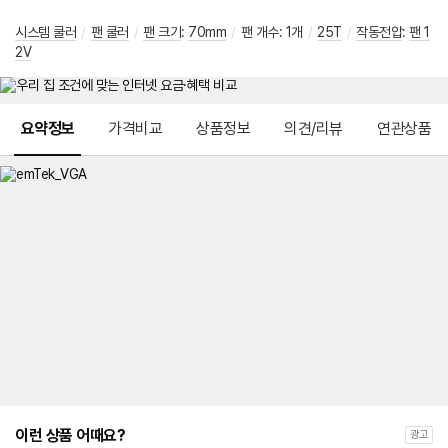
시스템 쿨러
/
팬 쿨러
/
팬 크기
:
70mm
/
팬 개수: 1개
/
25T
/
작동전압
:
팬 1
2V
메뉴 네비게이션
요약정보
가격비교
상품정보
의견/리뷰
연관상품
이런 상품 어때요?
광고