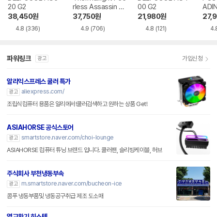
20 G2
rless Assassin 12
00 G2
ADI
0 SE 서린
38,450
원
37,750
원
21,980
원
27,
4.8
(336)
4.9
(706)
4.8
(121)
4.
파워링크
가입신청
광고
알리익스프레스 쿨러 특가
aliexpress.com/
광고
조립식컴퓨터 용품은 알리에서!쿨러검색하고 원하는 상품 Get!
ASIAHORSE 공식스토어
smartstore.naver.com/choi-lounge
광고
ASIAHORSE 컴퓨터 튜닝 브랜드 입니다. 쿨러팬, 슬리빙케이블, 허브
주식회사 부천냉동부속
m.smartstore.naver.com/bucheon-ice
광고
콤푸 냉동부품및 냉동공구취급 제조 도소매
열교환기 히스텍