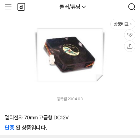
본문 바로가기
다
다나와
쿨러/튜닝
사
검
나
이
색
와
드
메
메
상품비교
인
뉴
관
심
공
유
등록월 2004.03.
멀티전자 70mm 고급형 DC12V
단종
된 상품입니다.