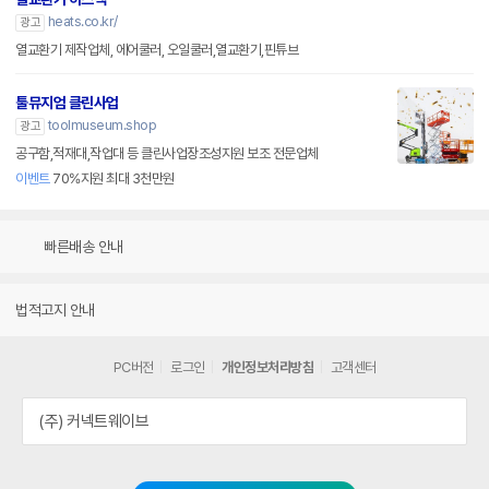
heats.co.kr/
광고
열교환기 제작업체, 에어쿨러, 오일쿨러,열교환기,핀튜브
툴뮤지엄 클린사업
toolmuseum.shop
광고
공구함,적재대,작업대 등 클린사업장조성지원 보조 전문업체
이벤트
70%지원 최대 3천만원
빠른배송 안내
법적고지 안내
PC버전
로그인
개인정보처리방침
고객센터
(주) 커넥트웨이브