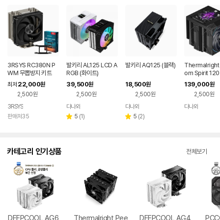
3RSYS RC380N P
발키리 AL125 LCD A
발키리 AQ125 (블랙)
Thermalright
WM 무뽑방지 키트
RGB (화이트)
om Spirit 120
N EVO 서린
22,000
39,500
18,500
139,000
최저
원
원
원
원
2,500원
2,500원
2,500원
2,500원
3RSYS
다나와
다나와
다나와
네이버
네이버
네이버
페이
페이
페이
리
리
판매처35
5
(
1
)
5
(
2
)
별
별
뷰
뷰
점
점
수
수
카테고리 인기상품
전체보기
DEEPCOOL AG6
Thermalright Pee
DEEPCOOL AG4
PCC