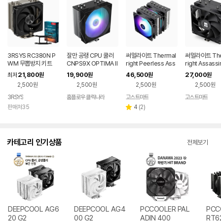
3RSYS RC380N P
잘만 공랭 CPU 쿨러
써멀라이트 Thermal
써멀라이트 The
WM 무뽑방지 키트
CNPS9X OPTIMA II
right Peerless Ass
right Assassi
ARGB
asin 120 SE ARGB
0 Refined S
21,800
19,900
46,500
27,000
최저
원
원
원
원
공랭 CPU쿨러 서린
PU쿨러 서린
2,500원
2,500원
2,500원
2,500원
3RSYS
홈플로우 클릭나라
고스트마트
고스트마트
리
판매처35
4
(
2
)
별
뷰
점
수
카테고리 인기상품
전체보기
DEEPCOOL AG6
DEEPCOOL AG4
PCCOOLER PAL
PCC
20 G2
00 G2
ADIN 400
RT6