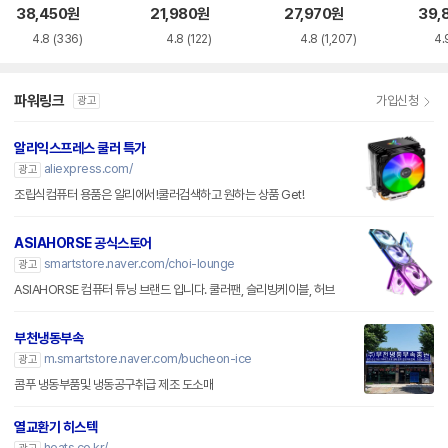
스틸
38,450
원
21,980
원
27,970
원
39,
4.8
(336)
4.8
(122)
4.8
(1,207)
4.
파워링크
가입신청
광고
알리익스프레스 쿨러 특가
aliexpress.com/
광고
조립식컴퓨터 용품은 알리에서!쿨러검색하고 원하는 상품 Get!
ASIAHORSE 공식스토어
smartstore.naver.com/choi-lounge
광고
ASIAHORSE 컴퓨터 튜닝 브랜드 입니다. 쿨러팬, 슬리빙케이블, 허브
부천냉동부속
m.smartstore.naver.com/bucheon-ice
광고
콤푸 냉동부품및 냉동공구취급 제조 도소매
열교환기 히스텍
heats.co.kr/