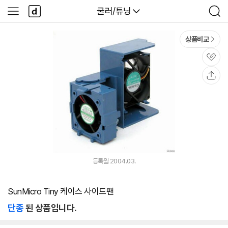
본문 바로가기
다
다나와
쿨러/튜닝
사
검
나
이
색
와
드
메
메
상품비교
인
뉴
관
심
공
유
등록월 2004.03.
SunMicro Tiny 케이스 사이드팬
단종
된 상품입니다.