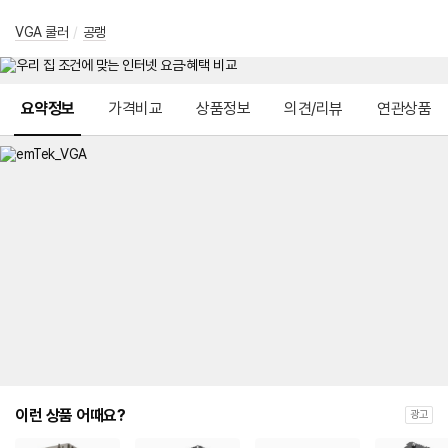
VGA 쿨러
/
공랭
메뉴 네비게이션
요약정보
가격비교
상품정보
의견/리뷰
연관상품
이런 상품 어때요?
광고