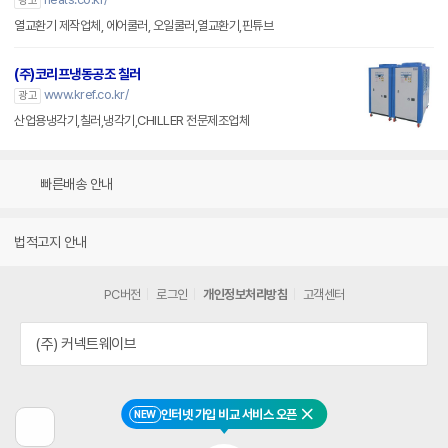
광고
열교환기 제작업체, 에어쿨러, 오일쿨러,열교환기,핀튜브
(주)코리프냉동공조 칠러
www.kref.co.kr/
광고
산업용냉각기,칠러,냉각기,CHILLER 전문제조업체
빠른배송 안내
법적고지 안내
PC버전
로그인
개인정보처리방침
고객센터
(주) 커넥트웨이브
인터넷 가입 비교 서비스 오픈
NEW
닫기
이
전