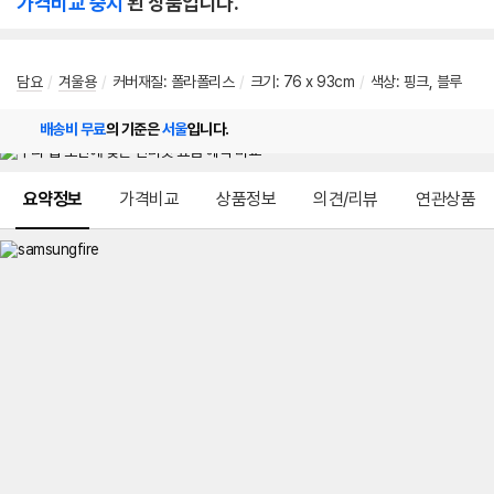
가격비교 중지
된 상품입니다.
담요
/
겨울용
/
커버재질: 폴라폴리스
/
크기: 76 x 93cm
/
색상: 핑크, 블루
배송비 무료
의 기준은
서울
입니다.
메뉴 네비게이션
요약정보
가격비교
상품정보
의견/리뷰
연관상품