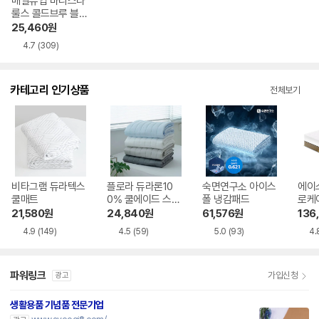
매일유업 바리스타
룰스 콜드브루 블랙
325ml 20개
25,460
원
4.7
(309)
카테고리 인기상품
전체보기
비타그램 듀라텍스
플로라 듀라론10
숙면연구소 아이스
에이
쿨매트
0% 쿨에이드 스트
폴 냉감패드
로케
라이프 냉감패드
버
21,580
원
24,840
원
61,576
원
136
4.9
(149)
4.5
(59)
5.0
(93)
4.
파워링크
가입신청
광고
생활용품 기념품 전문기업