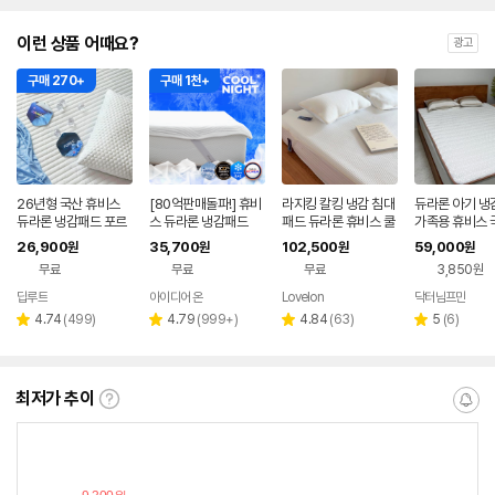
이런 상품 어때요?
광고
구매 270+
구매 1천+
26년형 국산 휴비스
[80억판매돌파!] 휴비
라지킹 칼킹 냉감 침대
듀라론 아기 냉
듀라론 냉감패드 포르
스 듀라론 냉감패드
패드 듀라론 휴비스 쿨
가족용 휴비스 
페 침대 매트리스 패드
26,900
35,700
102,500
59,000
원
원
원
원
고정밴드 여름 국내생
무료
무료
무료
3,850원
산 Q
딥루트
아이디어 온
Lovelon
닥터님프만
네이버
네이버
네
페이
페이
페
리
리
리
리
4.74
(
499
)
4.79
(
999+
)
4.84
(
63
)
5
(
6
)
별
별
별
별
뷰
뷰
뷰
뷰
점
점
점
점
수
수
수
수
최저가 추이
최
알
저
림
가
받
추
는
이
중