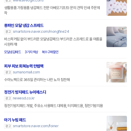
www.aveogift.com/
광고
생활용품 가정용품 냉감패드 전문 아베오기프트! 문의 견적 인쇄 주문제
작
몽파인 모달 냉감 스프레드
smartstore.naver.com/mongfine24
광고
바스락거림 없이 부드러운 모달냉감패드! 부드러운 스프레드로 올 여름을
시원하게!
모달냉감패드
3가지색상
복수구매할인
피부 피보 회복능력 만렙팩
sumanomall.com
광고
수마노팩으로 365일 관리하는 나란 뇨자 칭찬해
정전기 방지패드 뉴이에스디
newesd.co.kr
광고
정전기방지패드 개발, 주유소 사용패드 대체용, 터치패드용, 정전기방지용
아기 누빔 패드
smartstore.naver.com/foiner
광고