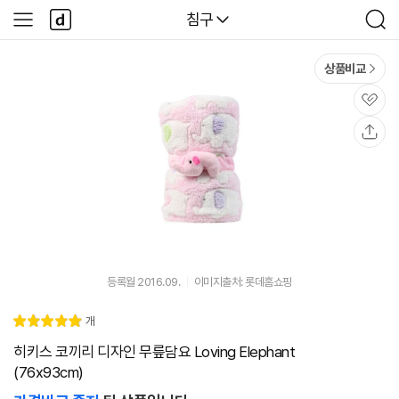
본문 바로가기
다
다나와
침구
사
검
나
이
색
와
드
메
메
상품비교
인
뉴
관
심
공
유
등록월 2016.09.
이미지출처: 롯데홈쇼핑
리
개
별
5.
뷰
점
0
히키스 코끼리 디자인 무릎담요 Loving Elephant
(76x93cm)