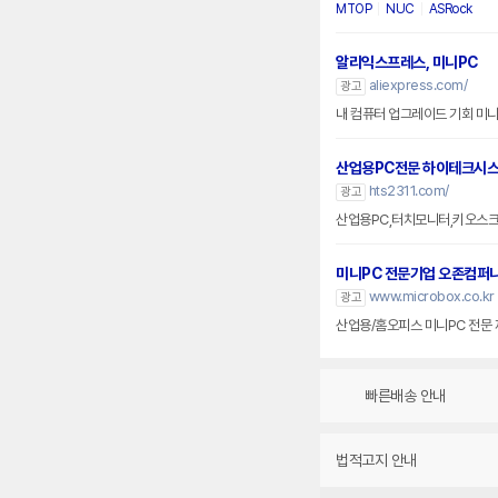
MTOP
NUC
ASRock
알리익스프레스, 미니PC
aliexpress.com/
광고
내 컴퓨터 업그레이드 기회 미
산업용PC전문 하이테크시
hts2311.com/
광고
산업용PC,터치모니터,키오스크 
미니PC 전문기업 오존컴퍼
www.microbox.co.kr
광고
산업용/홈오피스 미니PC 전문 
빠른배송 안내
법적고지 안내