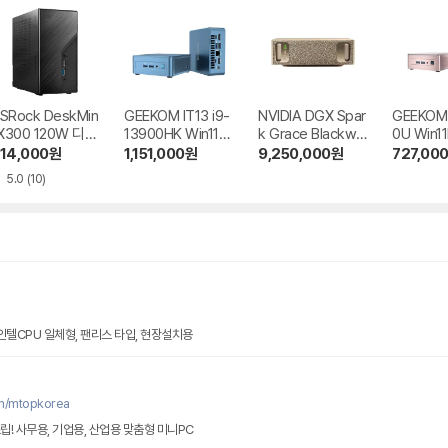
SRock DeskMin
GEEKOM IT13 i9-
NVIDIA DGX Spar
GEEKOM
 X300 120W 디앤
13900HK Win11Pr
k Grace Blackwel
0U Win11
디컴
o
l
14,000
원
1,151,000
원
9,250,000
원
727,00
5.0
(10)
 인텔CPU 일체형, 팬리스 타입, 현장설치용
om/mtopkorea
립! 사무용, 기업용, 산업용 맞춤형 미니PC