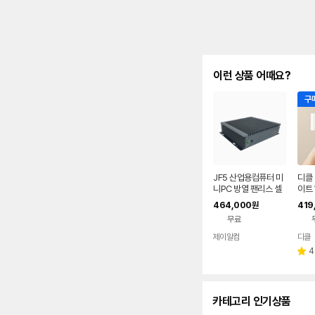
이런 상품 어때요?
구매
JF5 산업용컴퓨터 미
디클 
니PC 방열 팬리스 셀
이트 
러론 J6412
65 
464,000
419
원
데스
무료
사무
컴퓨
제이알컴
디클
네이버
페이
4
별
점
카테고리 인기상품