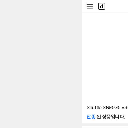
본문 바로가기
다
사
나
이
와
드
메
메
인
뉴
Shuttle SN95G5
단종
된 상품입니다.