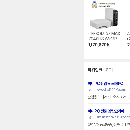
GEEKOM A7 MAX
A
7940HS Win11Pr
i
o
1,170,870
원
2
파워링크
광고
미니PC 산업용 소형PC
www.lcd1004.com
광고
산업용 미니PC, 키오스크 PC,
미니PC 전문 엠탑코리아
smartstore.naver.c
광고
3년 무상품질보증, 정품 국내 조