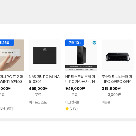
 260+
구매 10+
미니 PC T12 화
NAS 미니PC IM-NA
HP 데스크탑 본체 미
초소형 미니컴퓨터 미
WIN11 오피스3
5-0801
니 PC 가정용 사무용
니PC 소형PC 소형컴
N95 8G 128G
컴퓨터 14세대 인텔 i3
퓨터 공간절약 공간활
,000
459,000
949,000
319,900
원
원
원
원
크탑 본체 가정용
WIN11홈
용
무료
무료
무료
3,000원
용 주식용 초소형
터
아이뮤즈 스토어
테크앤허브
이음존
네이버
페이
리
리
.84
(
901
)
5
(
3
)
별
뷰
뷰
점
수
수