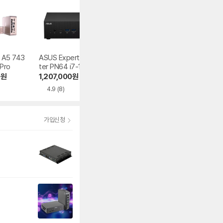
 A5 743
ASUS ExpertCen
ASUS MiniPC PB
ASUS NUC 16 P
Pro
ter PN64 i7-1370
63-B-BN0138MH
o NUC16GDKU5
0H M.2
i5-14400 150W
0
원
1,207,000
원
1,028,000
원
1,050,000
원
M.2 대원씨티에스
4.9
(8)
가입신청