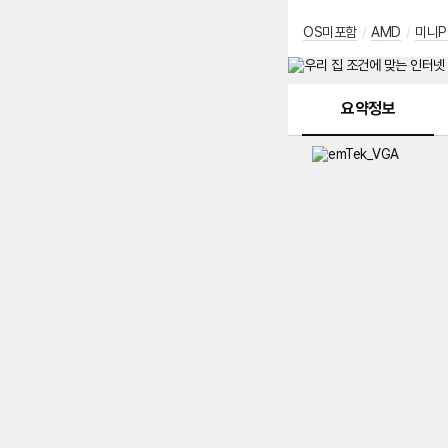
OS미포함
/
AMD
/
미니P
메뉴 네비게이션
요약정보