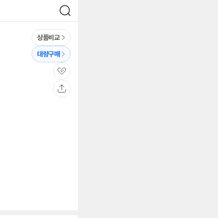
검
색
상품비교
대량구매
관
심
공
유