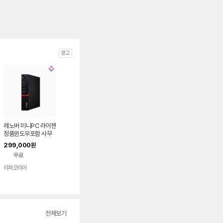
광고
레노버 미니PC 라이젠
정품윈도우포함 사무
용 가정용 거실용
299,000
원
무료
리퍼코리아
전체보기