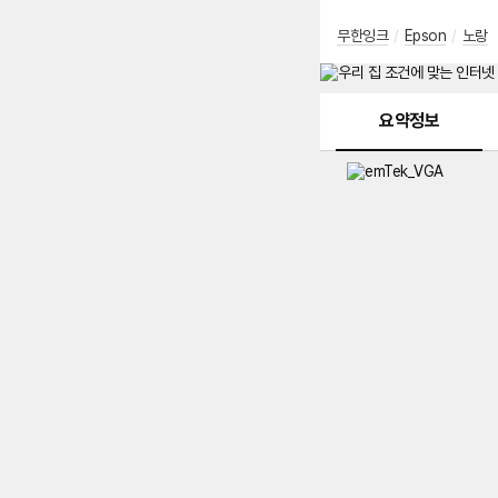
무한잉크
/
Epson
/
노랑
메뉴 네비게이션
요약정보