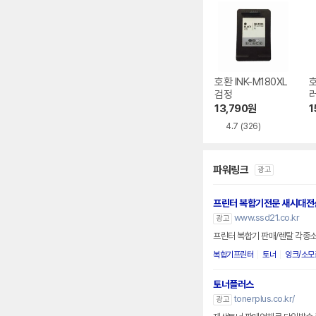
호환 INK-M180XL
호
검정
13,790
원
1
4.7
(326)
파워링크
광고
프린터 복합기전문 새시대전
www.ssd21.co.kr
광고
프린터 복합기 판매/렌탈 각종
복합기프린터
토너
잉크/소모
토너플러스
tonerplus.co.kr/
광고