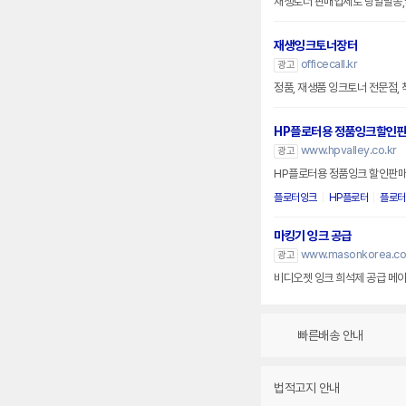
재생토너 판매업체로 당일발송
재생잉크토너장터
officecall.kr
광고
정품, 재생품 잉크토너 전문점, 
HP플로터용 정품잉크할인
www.hpvalley.co.kr
광고
HP플로터용 정품잉크 할인판매
플로터잉크
HP플로터
플로터
마킹기 잉크 공급
www.masonkorea.co
광고
비디오젯 잉크 희석제 공급 메
빠른배송 안내
법적고지 안내