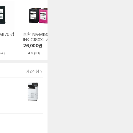
M170 검
호환 INK-M180XL,
마하링크 호환 MC-
재생 INK-M185, I
INK-C180XL 세트
G01 유지보수키트
K-C185 세트
26,000
원
4,790
원
27,410
원
194)
4.9
(31)
5.0
(1)
4.7
(430)
가입신청