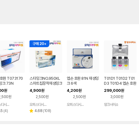
구매 20+
호환 T073170
스타잉크NO.950XL
엡손 호환 81N 재생잉
T01D1 T01D2 T01
잉크 73N
스마트칩장착재생잉크
크 6색
D3 T01D4 엡손 호환
완제품[검정] CN045
잉크(재생) 4색 SET
00
4,900
4,200
299,000
원
원
원
원
AA CN046AA CN0
WF-C579R (Work
2,500원
2,500원
2,500원
3,000원
47AA CN048AA N
Force C579R)
O.951XL
오피스디시마트
오피스디시마트
오피스디시마트
잉크사이소
네이버
네이버
네이버
네이버
페이
페이
페이
페이
리
리
.5
(
4
)
4.68
(
108
)
별
뷰
뷰
점
수
수