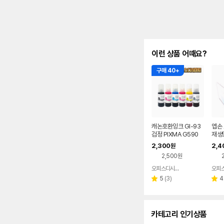
이런 상품 어때요?
구매 40+
캐논호환잉크 GI-93
엡손 
검정 PIXMA G590
재생
G595 G690 G695
2,300
2,4
원
2,500원
오피스디시마트
네이버
페이
리
5
(
3
)
4
별
별
뷰
점
점
수
카테고리 인기상품