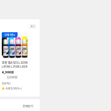
광고
구매 1천+
호환 엡손잉크 L3256
L6190 L3156 L629
0 L6270 재생 리필
4,300
원
표준
3,000원
포토맥스
리
4.83
(
999+
)
별
뷰
점
수
전체보기