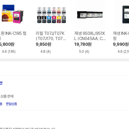
환 INK-C185 컬
리필 T07J/T07K
재생 950XL/951X
재생 INK-
러
(T07J170, T07K1
L (CN045AA, CN
정
70, T07K270, T0
046AA, CN047A
5,800
원
9,850
원
19,780
원
9,990
원
7K370, T07K47
A, CN048AA) 4
4.6
(136)
4.8
(4)
5.0
(4)
4.6
(2,
0, T07K570) 6색
색 세트
세트
산
소모품 판매
품
렌탈상품