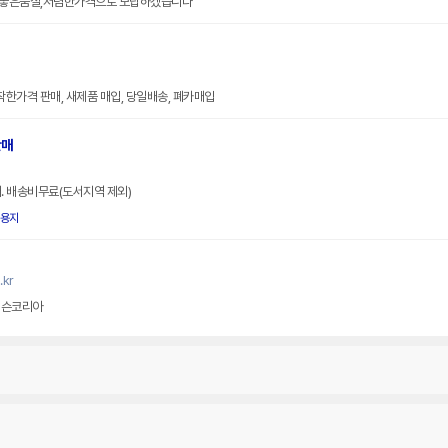
,좋은품질,저렴한가격으로 보답하겠습니다
착한가격 판매, 새제품 매입, 당일배송, 폐카매입
판매
. 배송비무료(도서지역 제외)
용지
.kr
이슨코리아