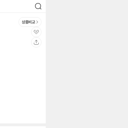
검
색
상품비교
관
심
공
유