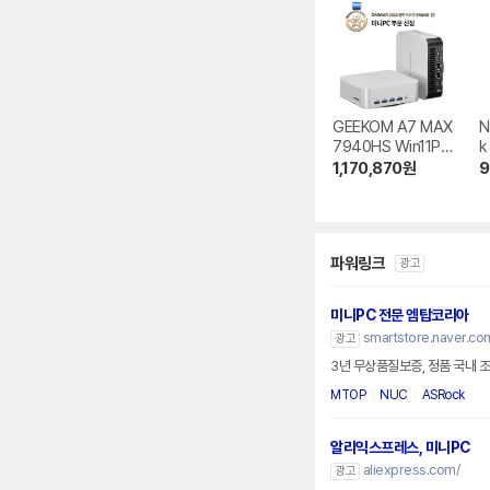
GEEKOM A7 MAX
N
7940HS Win11Pr
k
o
l
1,170,870
원
9
파워링크
광고
미니PC 전문 엠탑코리아
smartstore.naver.c
광고
3년 무상품질보증, 정품 국내 조
MTOP
NUC
ASRock
알리익스프레스, 미니PC
aliexpress.com/
광고