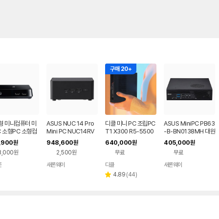
구매 20+
형 미니컴퓨터 미
ASUS NUC 14 Pro
디클 미니 PC 조립PC
ASUS MiniPC PB63
 소형PC 소형컴
Mini PC NUC14RV
T1 X300 R5-5500
-B-BN0138MH 대원
 공간절약 공간활
HU5 (베어본)
GT 프리도스 AMD 라
씨티에스 (베어본)
,900
948,600
640,000
405,000
원
원
원
원
이젠5 데스크탑 본체
3,000원
2,500원
무료
무료
게이밍 고사양 주식용
일체형 올인원
존
새론웨이
디클
새론웨이
리
4.89
(
44
)
별
뷰
점
수