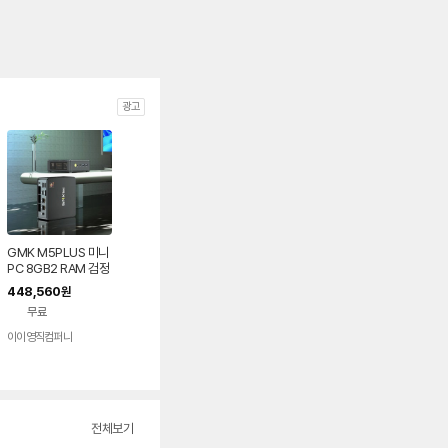
광고
GMK M5PLUS 미니
PC 8GB2 RAM 검정
8G R7 BT DDR4 미
448,560
원
니피씨 그린
무료
이이영직컴퍼니
전체보기