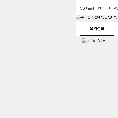
OS미포함
/
인텔
/
미니P
메뉴 네비게이션
요약정보