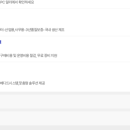
니PC 알리에서 확인하세요
퓨터-산업용,사무용-3년품질보증-국내 생산 제조
텍
, 구매비용 및 운영비용 절감, 무료 장비 지원
임베디드시스템,맞춤형 솔루션 제공