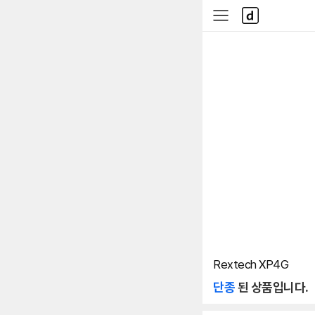
본문 바로가기
다
사
나
이
와
드
메
메
인
뉴
Rextech XP4G
단종
된 상품입니다.