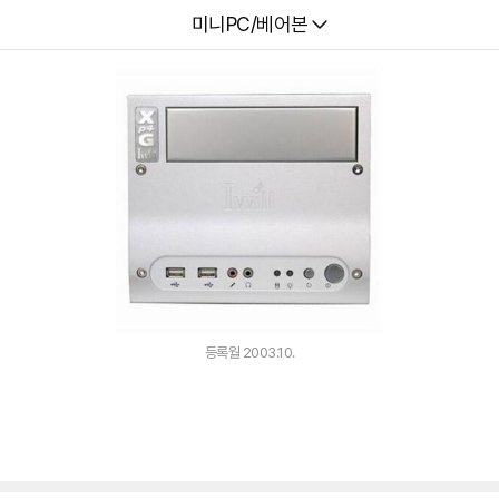
다나와
미니PC/베어본
등록월 2003.10.