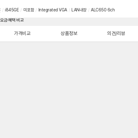
C
/
i845GE
/
미포함
/
Integrated VGA
/
LAN내장
/
ALC650 6ch
가격비교
상품정보
의견/리뷰