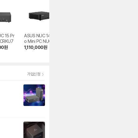
C 15 Pr
ASUS NUC 14 Pr
ASUS NUC 15 Pr
ASUS NUC 11 Es
5CRKU7
o Mini PC NUC14
o+ NUC15CRSU5
ential Kit NUC11
RVKU5 M.2
M.2
TKC2 M.2
00
원
1,110,000
원
1,098,000
원
960,990
원
4.9
(13)
가입신청