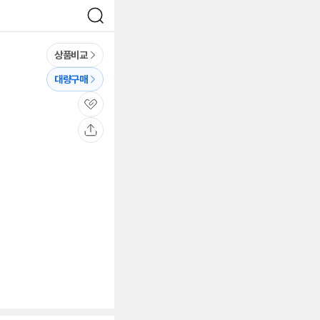
검
색
상품비교
대량구매
관
심
공
유