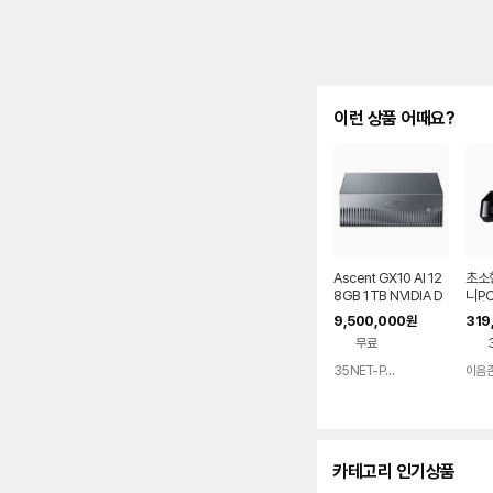
이런 상품 어때요?
Ascent GX10 AI 12
초소
8GB 1TB NVIDIA D
니PC
GX Spark 기반 슈퍼
퓨터
9,500,000
319
원
컴퓨터
용
무료
35NET-PcWorld
이음
네이버
페이
카테고리 인기상품