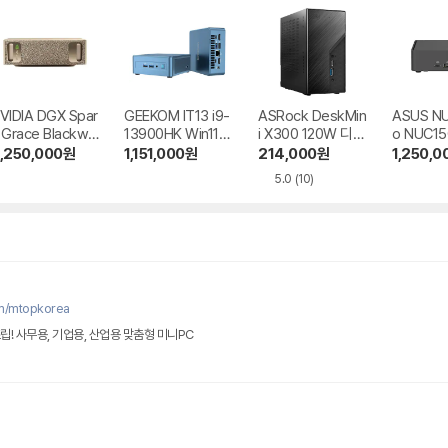
VIDIA DGX Spar
GEEKOM IT13 i9-
ASRock DeskMin
ASUS NU
 Grace Blackwel
13900HK Win11Pr
i X300 120W 디앤
o NUC1
o
디컴
,250,000
원
1,151,000
원
214,000
원
1,250,0
5.0
(10)
om/mtopkorea
립! 사무용, 기업용, 산업용 맞춤형 미니PC