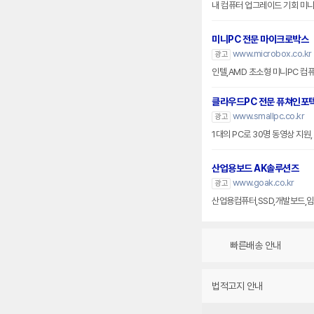
내 컴퓨터 업그레이드 기회 미
미니PC 전문 마이크로박스
www.microbox.co.kr
광고
인텔,AMD 초소형 미니PC 컴
클라우드PC 전문 퓨쳐인포
www.smallpc.co.kr
광고
1대의 PC로 30명 동영상 지원
산업용보드 AK솔루션즈
www.goak.co.kr
광고
산업용컴퓨터,SSD,개발보드,
빠른배송 안내
법적고지 안내