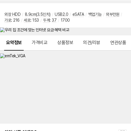
외장 HDD
/
8.9cm(3.5인치)
/
USB2.0
/
eSATA
/
백업기능
/
외부전원
/
가로
:
216
/
세로
:
153
/
두께
:
37
/
1700
메뉴 네비게이션
요약정보
가격비교
상품정보
의견/리뷰
연관상품