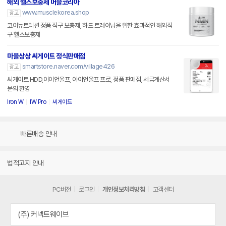
해외 헬스보충제 머슬코리아
www.musclekorea.shop
광고
코어뉴트리션 정품 직구 보충제, 하드 트레이닝을 위한 효과적인 해외직
구 헬스보충제
마을상상 씨게이트 정식판매점
smartstore.naver.com/village426
광고
씨게이트 HDD,아이언울프, 아이언울프 프로, 정품 판매점, 세금계산서
문의 환영
Iron W
IW Pro
씨게이트
빠른배송 안내
법적고지 안내
PC버전
로그인
개인정보처리방침
고객센터
(주) 커넥트웨이브