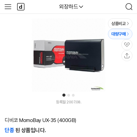
본문 바로가기
다
다나와
외장하드
사
검
나
이
색
와
드
메
메
상품비교
인
뉴
대량구매
관
심
공
유
1
2
3
등록월 2007.08.
디비코 MomoBay UX-35 (400GB)
단종
된 상품입니다.