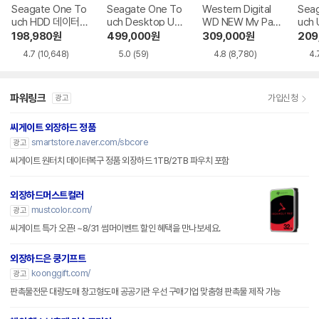
Seagate One To
Seagate One To
Western Digital
Seag
uch HDD 데이터복
uch Desktop US
WD NEW My Pas
uch
구
B BUS Power 데
sport Gen3
복구
198,980
원
499,000
원
309,000
원
209
이터복구
4.7
(10,648)
5.0
(59)
4.8
(8,780)
4.
파워링크
가입신청
광고
씨게이트 외장하드 정품
smartstore.naver.com/sbcore
광고
씨게이트 원터치 데이터복구 정품 외장하드 1TB/2TB 파우치 포함
외장하드머스트컬러
mustcolor.com/
광고
씨게이트 특가 오픈! ~8/31 썸머이벤트 할인 혜택을 만나보세요.
외장하드은 쿵기프트
koonggift.com/
광고
판촉물전문 대량도매 창고형도매 공공기관 우선 구매기업 맞춤형 판촉물 제작 가능