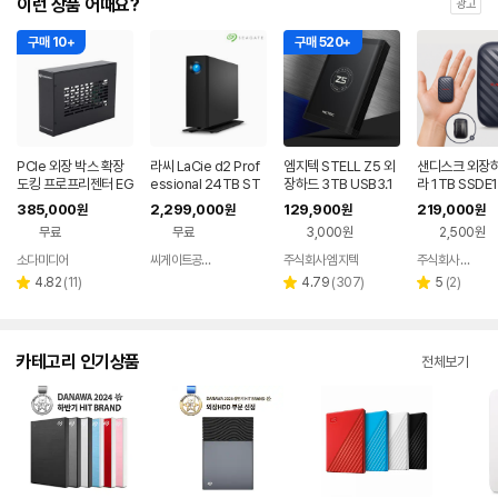
이런 상품 어때요?
광고
구매 10+
구매 520+
PCIe 외장 박스 확장
라씨 LaCie d2 Prof
엠지텍 STELL Z5 외
샌디스크 외장하
도킹 프로프리젠터 EG
essional 24TB ST
장하드 3TB USB3.1
라 1TB SSDE
PU 맥 교회 자막기 프
HA24000800
C-TYPE 메탈바디 발
블 드라이브 대
385,000
2,299,000
129,900
219,000
원
원
원
원
프독 PP-DOCK
열설계
타입 초소형 외
무료
무료
3,000원
2,500원
소다미디어
씨게이트공식총판
주식회사 엠지텍
주식회사 피아이디
네이버
네이버
페이
페이
리
리
리
4.82
(
11
)
4.79
(
307
)
5
(
2
)
별
별
별
뷰
뷰
뷰
점
점
점
수
수
수
카테고리 인기상품
전체보기