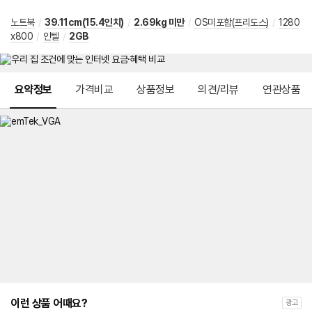
노트북
/
39.11cm(15.4인치)
/
2.69kg 미만
/
OS미포함(프리도스)
/
1280
x800
/
인텔
/
2GB
메뉴 네비게이션
요약정보
가격비교
상품정보
의견/리뷰
연관상품
이런 상품 어때요?
광고