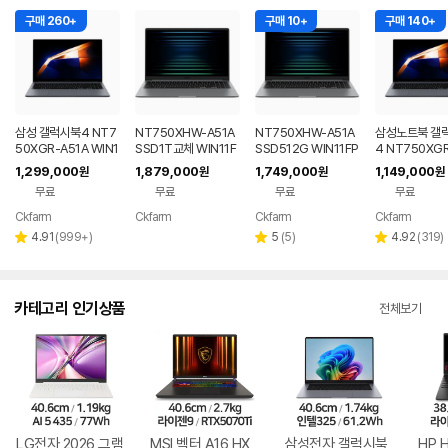
구매 260+
구매 10+
구매 140+
삼성 갤럭시북4 NT7
NT750XHW-A51A
NT750XHW-A51A
삼성노트북 갤
50XGR-A51A WIN1
SSD1T교체 WIN11F
SSD512G WIN11FP
4 NT750XGR 
1 FPP(버젼UP설치)
PP(버젼UP설치) 삼성
P(버젼UP설치) 삼성
3세대 16G 25
1,299,000
1,879,000
1,749,000
1,149,000
원
원
원
원
업무용 학생용 사무용
전자 갤럭시북5 노트
전자 갤럭시북5 노트
무용 업무용 학
무료
무료
무료
무료
노트북 문스톤그레이
북
북
성비 노트북
Ckfarm
Ckfarm
Ckfarm
Ckfarm
네이버
네이버
네이버
네이
페이
페이
페이
페이
리
리
리
4.91
(
999+
)
5
(
5
)
4.92
(
319
)
별
별
별
뷰
뷰
뷰
점
점
점
수
수
수
카테고리 인기상품
전체보기
LG전자 2026 그램
MSI 벡터 A16 HX
삼성전자 갤럭시북
HP 