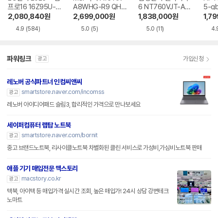
프로16 16Z95U-G
A8WHG-R9 QHD
6 NT760VJT-A51
5-g
S5WK
+
A
2,080,840
원
2,699,000
원
1,838,000
원
1,7
4.9
(584)
5.0
(5)
5.0
(11)
4.
파워링크
가입신청
광고
레노버 공식파트너 인컴씨앤씨
smartstore.naver.com/incomss
광고
레노버 아이디어패드 슬림3, 합리적인 가격으로 만나보세요
세이퍼컴퓨터 랩탑 노트북
smartstore.naver.com/bornit
광고
중고 브랜드노트북, 리사이클노트북 차별화된 클린 서비스로 가성비,가심비노트북 판매
애플 기기 매입전문 맥스토리
macstory.co.kr
광고
맥북, 아이맥 등 매입가격 실시간 조회, 높은 매입가! 24시 상담 강변테크
노마트