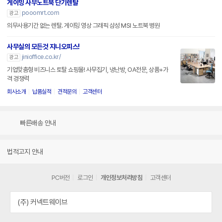
게이밍 사무노트북 단기렌탈
pooomrt.com
광고
의무사용기간 없는 렌탈. 게이밍 영상 그래픽 삼성 MSI 노트북 병원
사무실의 모든것 지니오피스!
jinioffice.co.kr/
광고
기업맞춤형 비즈니스 토탈 쇼핑몰! 사무집기, 냉난방, OA전문, 상품+가
격 경쟁력
회사소개
납품실적
견적문의
고객센터
빠른배송 안내
법적고지 안내
PC버전
로그인
개인정보처리방침
고객센터
(주) 커넥트웨이브