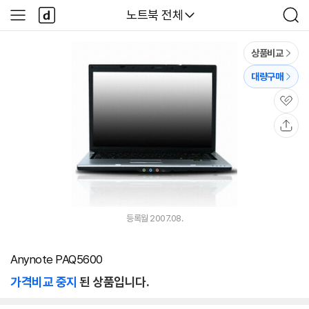
본문 바로가기
다
다나와
노트북 전체
사
검
나
이
색
와
드
메
메
상품비교
인
뉴
대량구매
관
심
공
유
등록월 2007.08.
Anynote PAQ5600
가격비교 중지
된 상품입니다.