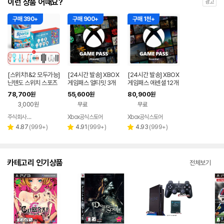
이런 상품 어때요?
광고
구매 390+
구매 900+
구매 1천+
[스위치1&2 모두가능]
[24시간 발송] XBOX
[24시간 발송] XBOX
닌텐도 스위치 스포츠
게임패스 얼티밋 3개
게임패스 에센셜 12개
+스포츠 올인원 키트
월 이용권 / 한국전용 -
월 이용권 / 한국전용 -
78,700
55,600
80,900
원
원
원
패키지 세트 16in1
Digital Code
Digital Code
3,000원
무료
무료
주식회사 나유타
Xbox공식스토어
Xbox공식스토어
네이버
페이
리
리
리
4.87
(
999+
)
4.91
(
999+
)
4.93
(
999+
)
별
별
별
뷰
뷰
뷰
점
점
점
수
수
수
카테고리 인기상품
전체보기