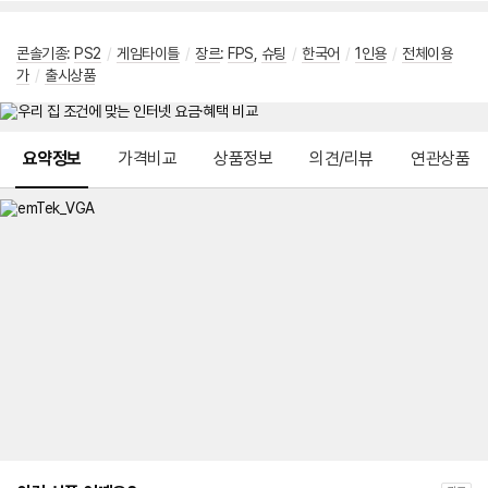
콘솔기종
:
PS2
/
게임타이틀
/
장르
:
FPS
,
슈팅
/
한국어
/
1인용
/
전체이용
가
/
출시상품
메뉴 네비게이션
요약정보
가격비교
상품정보
의견/리뷰
연관상품