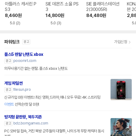
아틀러스 캐서린 P
SIE 데몬즈 소울 PS
SIE 플레이스테이션
KON
S3
3
2(30005R)
븐 20
8,460
원
14,800
원
84,480
원
2,8
5.0
(2)
5.0
(3)
5.
파워링크
가입신청
광고
플스5 렌탈 닌텐도 xbox
pooomrt.com
광고
의무사용기간 없는 렌탈. 플스5 xbox 닌텐도
게임 파일썬
filesun.pro
광고
신규가입 0원 이벤트! 최신 영화,드라마,애니 모두 무료! 4K 스트리밍
이벤트
선착순!첫 달 0원!
방치형 끝판왕, 북두지존
bdz.bomgames.com
광고
PC 모바일 접속, 거친 북방 군주들의 대혈투, 나의 5개 무장 캐릭터 동시