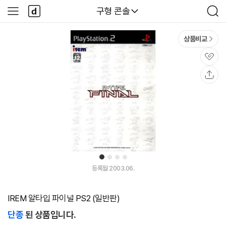
본문 바로가기
다
다나와
구형 콘솔
사
검
나
이
색
와
드
메
메
상품비교
인
뉴
관
심
공
유
1
2
3
4
등록월 2003.06.
IREM 알타입 파이널 PS2 (일반판)
단종
된 상품입니다.