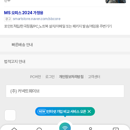
전투
MS 오피스 2024 가정용
smartstore.naver.com/sbcore
광고
포인트적립/한국정품/PC,노트북 설치/이메일 또는 패키지 발송/게임용 주변기기
빠른배송 안내
법적고지 안내
PC버전
로그인
개인정보처리방침
고객센터
(주) 커넥트웨이브
인터넷 가입 비교 서비스 오픈
NEW
닫기
이
전
페
이