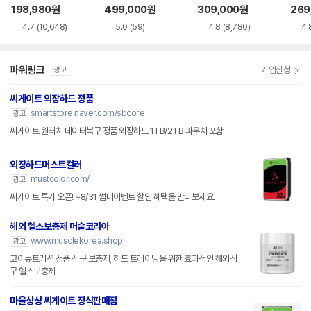
구
B BUS Power 데
sport Gen3
198,980
원
499,000
원
309,000
원
269
이터복구
4.7
(10,648)
5.0
(59)
4.8
(8,780)
4.
파워링크
가입신청
광고
씨게이트 외장하드 정품
smartstore.naver.com/sbcore
광고
씨게이트 원터치 데이터복구 정품 외장하드 1TB/2TB 파우치 포함
외장하드머스트컬러
mustcolor.com/
광고
씨게이트 특가 오픈! ~8/31 썸머이벤트 할인 혜택을 만나보세요.
해외 헬스보충제 머슬코리아
www.musclekorea.shop
광고
코어뉴트리션 정품 직구 보충제, 하드 트레이닝을 위한 효과적인 해외직
구 헬스보충제
마을상상 씨게이트 정식판매점