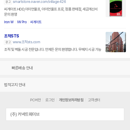
smartstore.naver.com/village426
광고
씨게이트 HDD,아이언울프, 아이언울프 프로, 정품 판매점, 세금계산서
문의 환영
Iron W
IW Pro
씨게이트
조적STS
www.조적sts.com
광고
조적 및 벽돌 시공 전문입니다. 언제든 문의 환영합니다. 무메지 시공 가능
빠른배송 안내
법적고지 안내
PC버전
로그인
개인정보처리방침
고객센터
(주) 커넥트웨이브