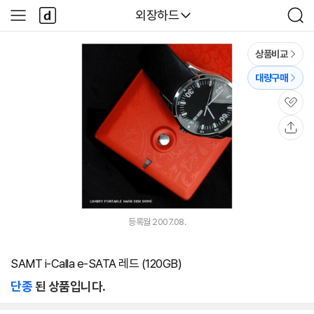
본문 바로가기
다
다나와
외장하드
사
검
나
이
색
와
드
메
메
상품비교
인
뉴
대량구매
관
심
공
유
등록월 2007.08.
SAMT i-Calla e-SATA 레드 (120GB)
단종
된 상품입니다.