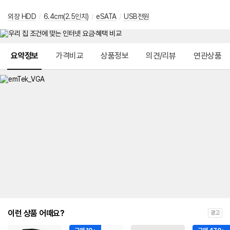
외장 HDD
/
6.4cm(2.5인치)
/
eSATA
/
USB전원
메뉴 네비게이션
요약정보
가격비교
상품정보
의견/리뷰
연관상품
이런 상품 어때요?
광고