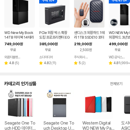
구매 10+
구매 470+
WD New My Book
PCIe 외장 박스 확장
샌디스크 외장하드 1테
WD NEW My 
14TB 마이북 14테라
도킹 프로프리젠터 EG
라 1TB SSDE10 포터
외장하드 3년보
PU 맥 교회 자막기 프
블 드라이브 대용량 C
체국택배] 8TB
749,000
385,000
219,000
499,000
원
원
원
원
프독 PP-DOCK
타입 초소형 외장HDD
무료
무료
2,500원
무료
와콤타블렛 -다온
소다미디어
주식회사 피아이디
WD공식스토어
네이버
네이버
네이버
페이
페이
페이
리
리
리
리
4.8
(
5
)
4.82
(
11
)
5
(
2
)
4.81
(
999
별
별
별
별
뷰
뷰
뷰
뷰
점
점
점
점
수
수
수
수
카테고리 인기상품
전체보기
Seagate One To
Seagate One To
Western Digital
도시바
uch HDD 데이터복
uch Desktop US
WD NEW My Pas
ASIC