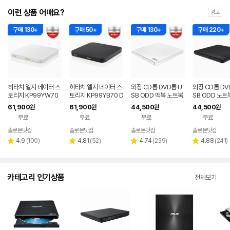
이런 상품 어때요?
광고
구매 130+
구매 50+
구매 130+
구매 220+
히타치 엘지 데이터 스
히타치 엘지 데이터 스
외장 CD롬 DVD롬 U
외장 CD롬 DV
토리지 KP99YW70
토리지 KP99YB70 D
SB ODD 맥북 노트북
SB ODD 노트
DVD 화이트 외장OD
VD 블랙 외장ODD C
호환 화이트 히타치엘
크탑 맥 호환 블
61,900
61,900
44,500
44,500
원
원
원
원
D CD DVD 리핑 안드
D DVD 리핑 안드로이
지 GP62NW60
치엘지 GP62N
무료
무료
무료
무료
로이드
드
솔로몬닷컴
솔로몬닷컴
솔로몬닷컴
솔로몬닷컴
네이버
네이버
네이버
네
페이
페이
페이
페
리
리
리
리
4.9
(
100
)
4.81
(
52
)
4.74
(
239
)
4.88
(
241
)
별
별
별
별
뷰
뷰
뷰
뷰
점
점
점
점
수
수
수
수
카테고리 인기상품
전체보기