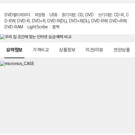
DVD멀티레코더
/
외장형
/
USB
/
읽기지원
:
CD
,
DVD
/
쓰기지원
:
CD-R
,
C
D-RW
,
DVD-R
,
DVD+R
,
DVD-R(DL)
,
DVD+R(DL)
,
DVD-RW
,
DVD+RW
,
DVD-RAM
/
LightScribe
/
블랙
메뉴 네비게이션
요약정보
가격비교
상품정보
의견/리뷰
연관상품