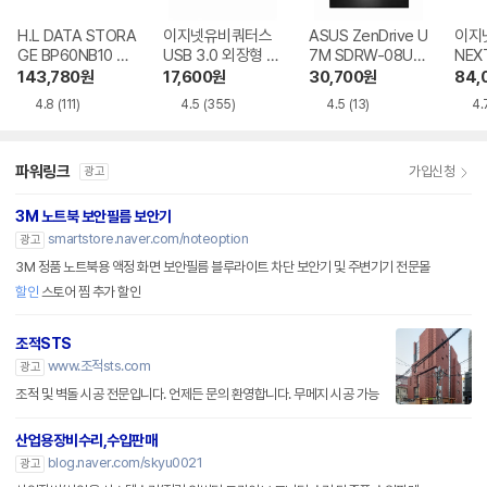
H.L DATA STORA
이지넷유비쿼터스
ASUS ZenDrive U
이지
GE BP60NB10 블
USB 3.0 외장형 D
7M SDRW-08U7
NEX
루레이 외장ODD
VD-RW NEXT-20
M-U-B
BR 
143,780
원
17,600
원
30,700
원
84,
0DVD-RW
4.8
(111)
4.5
(355)
4.5
(13)
4.
파워링크
가입신청
광고
3M 노트북 보안필름 보안기
smartstore.naver.com/noteoption
광고
3M 정품 노트북용 액정 화면 보안필름 블루라이트 차단 보안기 및 주변기기 전문몰
할인
스토어 찜 추가 할인
조적STS
www.조적sts.com
광고
조적 및 벽돌 시공 전문입니다. 언제든 문의 환영합니다. 무메지 시공 가능
산업용장비수리,수입판매
blog.naver.com/skyu0021
광고