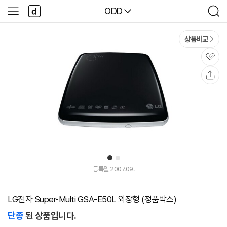
본문 바로가기
다
다나와
ODD
사
검
나
이
색
와
드
메
메
상품비교
인
뉴
관
심
공
유
1
2
등록월 2007.09.
LG전자 Super-Multi GSA-E50L 외장형 (정품박스)
단종
된 상품입니다.