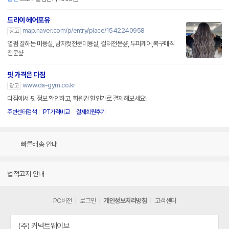
드라이 헤어포유
map.naver.com/p/entry/place/1542240958
광고
열펌 잘하는 미용실, 남자컷전문미용실, 컬러전문샾, 두피케어,복구매직
전문샾
핏 가격은 다짐
www.da-gym.co.kr
광고
다짐에서 핏 정보 확인하고, 회원권 할인가로 결제해보세요!
주변센터검색
PT가격비교
결제회원후기
빠른배송 안내
법적고지 안내
PC버전
로그인
개인정보처리방침
고객센터
(주) 커넥트웨이브