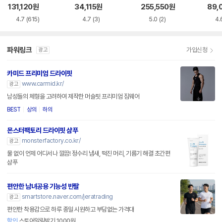
수트 4종세트
트레이닝복 세트 B
트레이닝복 세트 C
종 P
131,120
원
34,115
원
255,550
원
89,
V6708-100+BV6
U4490-063+80
4.7
(615)
4.7
(3)
5.0
(2)
4.
855-010
5163-063
파워링크
가입신청
광고
카미드 프리미엄 드라이핏
www.carmid.kr/
광고
남성들의 체형을 고려하여 제작한 머슬핏 프리미엄 짐웨어
BEST
상의
하의
몬스터팩토리 드라이핏 샴푸
monsterfactory.co.kr/
광고
물 없이 언제 어디서나 깔끔! 정수리 냄새, 떡진 머리, 기름기 해결 초간편
샴푸
편안한 남녀공용 기능성 반팔
smartstore.naver.com/jeratrading
광고
편안한 착용감으로 하루 종일 시원하고 부담없는 가격대
할인
스토어알림받기 1000원