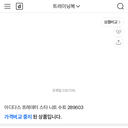
본문 바로가기
다
다나와
트레이닝복
사
검
나
이
색
와
드
메
메
상품비교
인
뉴
관
심
공
유
등록월 2007.09.
아디다스 프레데터 스타 니트 수트 289603
가격비교 중지
된 상품입니다.