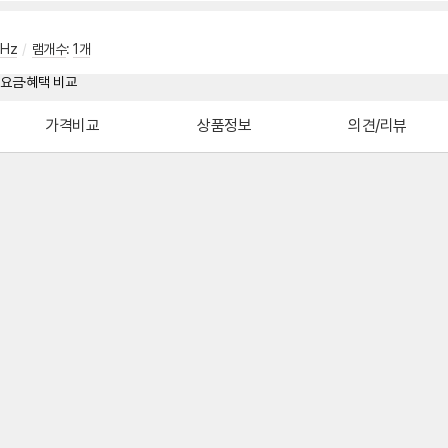
Hz
/
램개수
:
1개
가격비교
상품정보
의견/리뷰