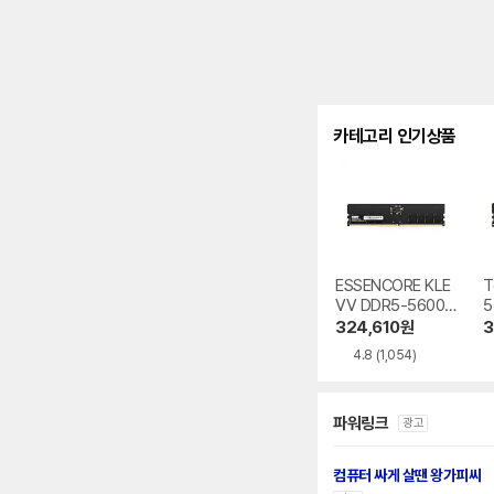
카테고리 인기상품
ESSENCORE KLE
T
VV DDR5-5600
5
CL46 파인인포
e
324,610
원
3
4.8
(1,054)
파워링크
광고
컴퓨터 싸게 살땐 왕가피씨