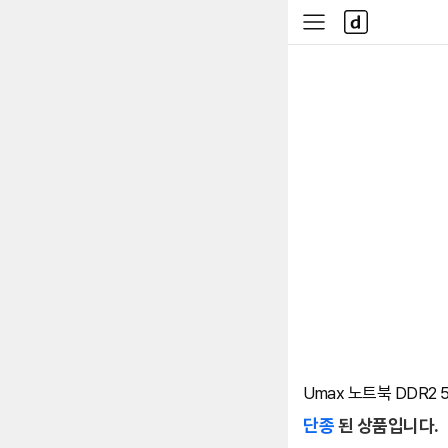
본문 바로가기
다
사
나
이
와
드
메
메
인
뉴
Umax 노트북 DDR2 5
단종
된 상품입니다.