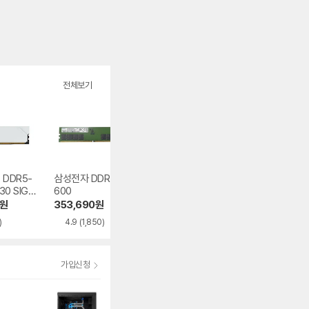
전체보기
 DDR5-
삼성전자 DDR5-5
ESSENCORE KLE
ESSENCORE KL
30 SIGN
600
VV DDR5-5600
VV DDR4-3200
PREMIUM
CL46 AMD 파인인
CL22 파인인포
원
353,690
원
299,920
원
172,400
원
이트
포
)
4.9
(1,850)
5.0
(54)
4.9
(834)
가입신청