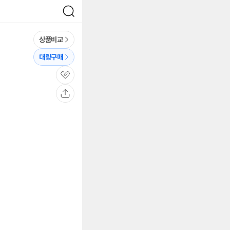
검
색
상품비교
대량구매
관
심
공
유