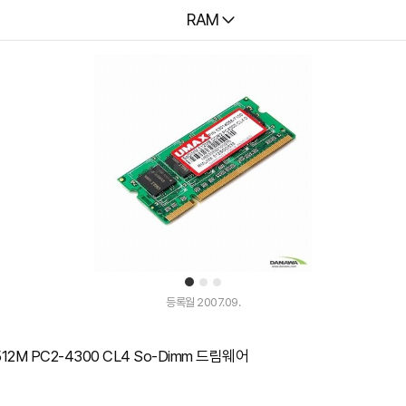
다나와
RAM
1
2
3
등록월 2007.09.
12M PC2-4300 CL4 So-Dimm 드림웨어