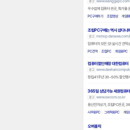
www.wanggapc.com
광고
우수업체 컴퓨터 싼곳, 특가몰 
PC구매하기
조립영상
게임B
조립PC구매는 역시 샵다나
mshop.danawa.com/
광고
컴퓨터의 모든 것! 실시간 견적
PC견적
조립PC
게임용PC
컴퓨터할인매장 대한컴퓨터
www.daehancomputer
광고
365일 상담가능 세원컴퓨
www.swcom.co.kr
광고
용산전자상가, 조립PC싼곳, 3
사무용PC
그래픽용PC
게임
오버홀릭