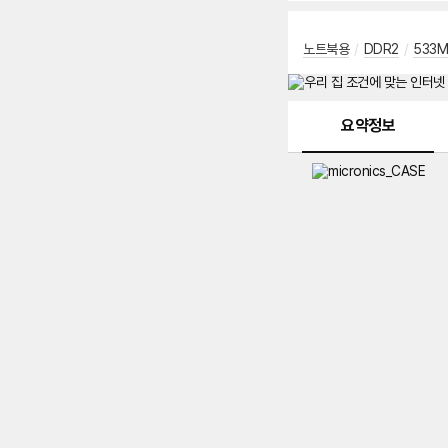
노트북용
/
DDR2
/
533M
메뉴 네비게이션
요약정보