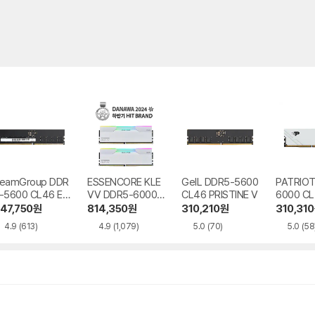
eamGroup DDR
ESSENCORE KLE
GeIL DDR5-5600
PATRIOT
-5600 CL46 Elit
VV DDR5-6000
CL46 PRISTINE V
6000 CL
 서린
CL30 CRAS V RG
ATURE 
47,750
원
814,350
원
310,210
원
310,310
B WHITE 패키지
EVO 화
4.9
(613)
4.9
(1,079)
5.0
(70)
5.0
(58
서린