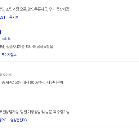
운영, 조립과정 오픈, 할인쿠폰지급, 후기 문상제공
EST
특가몰
와
mobile
상담, 정품&새제품, 다나와 공식쇼핑몰
무이자할부
.co.kr
창립41주년 30~50% 할인행사중 AIPC 50만에서 900만원까지 전시판매
터
65일상담가능, 당일 매장상담 및 방문 퀵 수령가능
용PC
영상편집PC