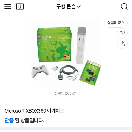
본문 바로가기
다
다나와
구형 콘솔
사
검
나
이
색
와
드
메
메
상품비교
인
뉴
관
심
공
유
등록월 2007.11.
Microsoft XBOX360 아케이드
단종
된 상품입니다.