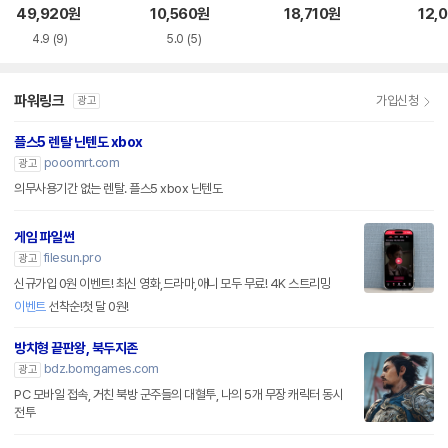
염 XBOX360
BOX
49,920
원
10,560
원
18,710
원
12,
4.9
(9)
5.0
(5)
파워링크
가입신청
광고
플스5 렌탈 닌텐도 xbox
pooomrt.com
광고
의무사용기간 없는 렌탈. 플스5 xbox 닌텐도
게임 파일썬
filesun.pro
광고
신규가입 0원 이벤트! 최신 영화,드라마,애니 모두 무료! 4K 스트리밍
이벤트
선착순!첫 달 0원!
방치형 끝판왕, 북두지존
bdz.bomgames.com
광고
PC 모바일 접속, 거친 북방 군주들의 대혈투, 나의 5개 무장 캐릭터 동시
전투