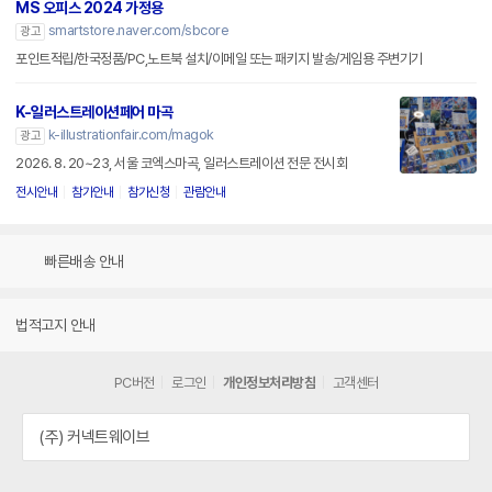
MS 오피스 2024 가정용
smartstore.naver.com/sbcore
광고
포인트적립/한국정품/PC,노트북 설치/이메일 또는 패키지 발송/게임용 주변기기
K-일러스트레이션페어 마곡
k-illustrationfair.com/magok
광고
2026. 8. 20~23, 서울 코엑스마곡, 일러스트레이션 전문 전시회
전시안내
참가안내
참가신청
관람안내
빠른배송 안내
법적고지 안내
PC버전
로그인
개인정보처리방침
고객센터
(주) 커넥트웨이브