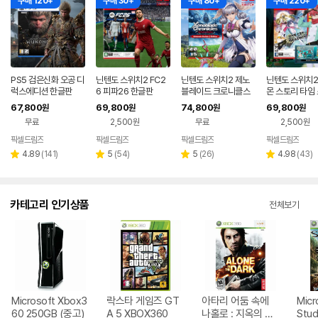
구매 120+
구매 30+
구매 80+
구매 220+
PS5 검은신화 오공 디
닌텐도 스위치2 FC2
닌텐도 스위치2 제노
닌텐도 스위치2
럭스에디션 한글판
6 피파26 한글판
블레이드 크로니클스
몬 스토리 타임
디피니티브 에디션 NS
인저 한글판 수
67,800
69,800
74,800
69,800
원
원
원
원
2에디션 한글판
RPG
무료
2,500원
무료
2,500원
픽셀드림즈
픽셀드림즈
픽셀드림즈
픽셀드림즈
리
리
리
리
4.89
(
141
)
5
(
54
)
5
(
26
)
4.98
(
43
)
별
별
별
별
뷰
뷰
뷰
뷰
점
점
점
점
수
수
수
수
카테고리 인기상품
전체보기
Microsoft Xbox3
락스타 게임즈 GT
아타리 어둠 속에
Micr
60 250GB (중고)
A 5 XBOX360
나홀로 : 지옥의 화
Stu