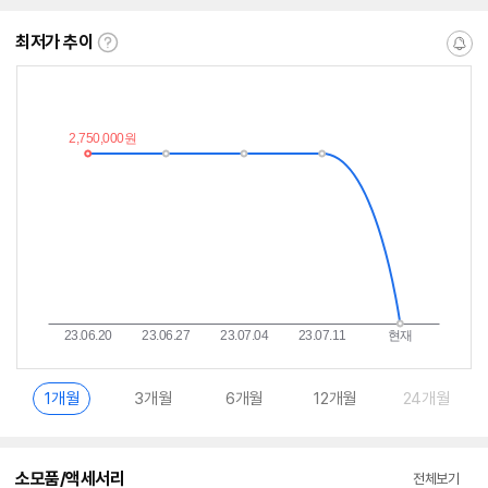
최저가 추이
최
알
저
림
가
받
추
는
이
중
란?
1개월
3개월
6개월
12개월
24개월
소모품/액세서리
전체보기