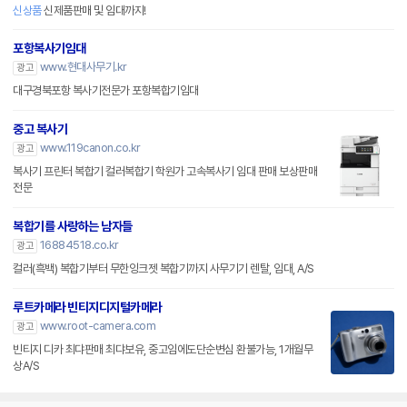
신상품
신제품판매 및 임대까지!
포항복사기임대
www.현대사무기.kr
광고
대구경북포항 복사기전문가 포항복합기임대
중고 복사기
www.119canon.co.kr
광고
복사기 프린터 복합기 컬러복합기 학원가 고속복사기 임대 판매 보상판매
전문
복합기를 사랑하는 남자들
16884518.co.kr
광고
컬러(흑백) 복합기부터 무한잉크젯 복합기까지 사무기기 렌탈, 임대, A/S
루트카메라 빈티지디지털카메라
www.root-camera.com
광고
빈티지 디카 최댜판매 최댜보유, 중고임에도단순변심 환불가능, 1개월무
상A/S