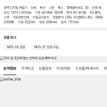
흑백 디지털 복합기
/
인쇄
/
복사
/
스캔
/
팩스
/
흑백출력속도
:
30
/
인쇄 해
상도
:
1200 x 600dpi
/
기본 급지용량:
580매
/
최대 4단 용지함
/
A3 출력,
스캔
/
자동양면인쇄
/
자동급지장치
/
연결방식
:
USB
,
유선랜(RJ-45)
/
RAM
:
256MB
/
가로
:
622mm
/
세로
:
668mm
/
높이
:
757mm
정품 토너
NPG-28 검정
NPG-37 검정 드럼
메뉴 네비게이션
요약정보
가격비교
상품정보
의견/리뷰
소모품/액세서리
연