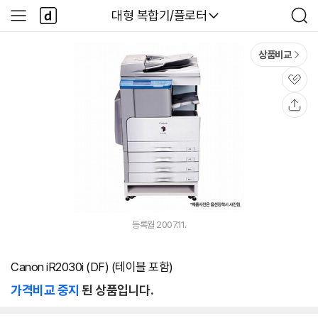
본문 바로가기
다
다나와
대형 복합기/플로터
사
검
나
이
색
와
드
메
메
상품비교
인
뉴
관
심
공
유
등록월 2007.11.
Canon iR2030i (DF) (테이블 포함)
가격비교 중지
된 상품입니다.