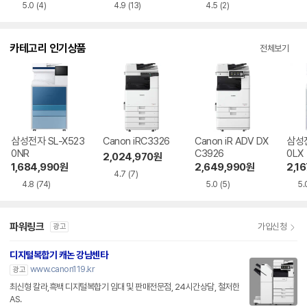
5.0
(4)
4.9
(13)
4.5
(2)
카테고리 인기상품
전체보기
삼성전자 SL-X523
Canon iRC3326
Canon iR ADV DX
삼성전
0NR
C3926
0LX
2,024,970
원
1,684,990
원
2,649,990
원
2,16
4.7
(7)
4.8
(74)
5.0
(5)
5.
파워링크
가입신청
광고
디지털복합기 캐논 강남센타
www.canon119.kr
광고
최신형 칼라,흑백 디지털복합기 임대 및 판매전문점, 24시간상담, 철저한
AS.