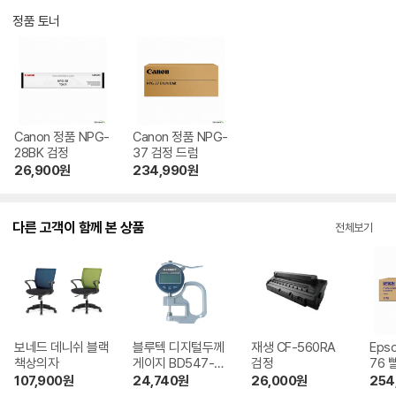
정품 토너
Canon 정품 NPG-
Canon 정품 NPG-
28BK 검정
37 검정 드럼
26,900
원
234,990
원
다른 고객이 함께 본 상품
전체보기
보네드 데니쉬 블랙
블루텍 디지털두께
재생 CF-560RA
Eps
책상의자
게이지 BD547-30
검정
76 
1
107,900
원
24,740
원
26,000
원
254