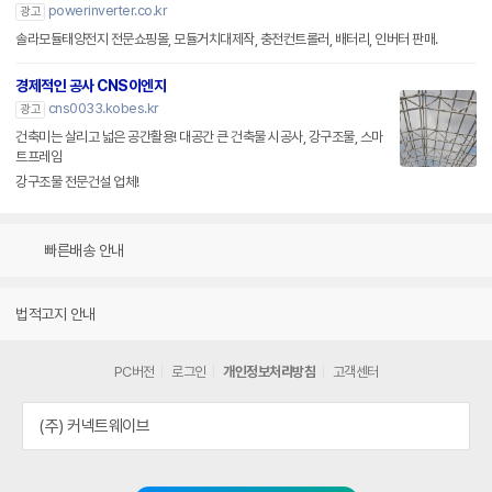
powerinverter.co.kr
광고
솔라모듈태양전지 전문쇼핑몰, 모듈거치대제작, 충전컨트롤러, 배터리, 인버터 판매.
경제적인 공사 CNS이엔지
cns0033.kobes.kr
광고
건축미는 살리고 넓은 공간활용! 대공간 큰 건축물 시공사, 강구조물, 스마
트프레임
강구조물 전문건설 업체!
빠른배송 안내
법적고지 안내
PC버전
로그인
개인정보처리방침
고객센터
(주) 커넥트웨이브