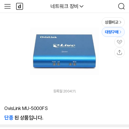
본문 바로가기
다
다나와
네트워크 장비
사
검
나
이
색
와
드
메
메
상품비교
인
뉴
대량구매
관
심
공
유
등록월 2004.11.
OvisLink MU-5000FS
단종
된 상품입니다.