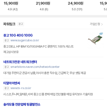
15,900
원
21,900
원
24,900
원
15,
4.9
(42)
4.6
(6)
5.0
(131)
5.
파워링크
가입신청
광고
중고 10G 40G 100G
www.sugarcube.co.kr
광고
중고 DELL HP IBM 1G/10G/HBA FC 광랜카드 100% 테스트
재고상시보유
네트워크전문 네트워크센터
smartstore.naver.com/networkcenter
광고
대기업 주한미군 관공서 납품,아시아 총판 직수입, 긴급복구, 무상 셋팅 제공
티알아이엔씨
www.tx-rx.co.kr
광고
시스코,주니퍼,알테온,서버 중고 신품 판매 매입 전산불용 매입 유지보수 기술지원
솔라모듈 전문업체 팅클발전소