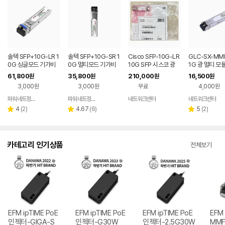
솔텍 SFP+10G-LR 1
솔텍 SFP+10G-SR 1
Cisco SFP-10G-LR
GLC-SX-MM
0G 싱글모드 기가비
0G 멀티모드 기가비
10G SFP 시스코 광
1G 광 멀티 모듈
트 광모듈 지빅
트 광모듈 지빅
싱글 모듈, 10년보증
o, Fortinet, Fo
61,800
35,800
210,000
16,500
원
원
원
원
e, Dell, Alte
3,000원
3,000원
무료
4,000원
1G SFP Multi
e, 10년보증
파워네트정보통신
파워네트정보통신
네트워크센터
네트워크센터
네이버
네이버
네이버
페이
페이
페이
리
리
리
4
(
2
)
4.67
(
6
)
5
(
2
)
별
별
별
뷰
뷰
뷰
점
점
점
수
수
수
카테고리 인기상품
전체보기
EFM ipTIME PoE
EFM ipTIME PoE
EFM ipTIME PoE
EFM 
인젝터-GIGA-S
인젝터-G30W
인젝터-2.5G30W
MMF