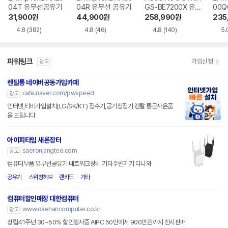
04T 유무선공유기
04R 유무선 공유기
GS-BE7200X 유
00Q
무선공유기 대원씨
유기
31,900
원
44,900
원
258,990
원
235
티에스
4.8
(382)
4.8
(46)
4.8
(140)
5.
파워링크
가입신청
광고
렌탈통 네이버공동가입카페
cafe.naver.com/pwspeed
광고
인터넷,티비가입설치(LG/SK/KT) 정수기,공기청정기 렌탈 통큰사은품
을 드립니다
아이피타임 새론장터
saeronjangteo.com
광고
컴퓨터부품 유무선공유기 네트워크장비 기타주변기기 다나와
공유기
스위칭허브
랜카드
기타
컴퓨터할인매장 대한컴퓨터
www.daehancomputer.co.kr
광고
창립41주년 30~50% 할인행사중 AIPC 50만에서 900만원까지 전시판매