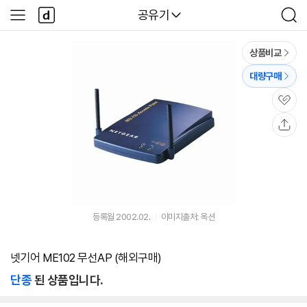
본문 바로가기
다
다나와
공유기
사
검
나
이
색
와
드
메
메
상품비교
인
뉴
대량구매
관
심
공
유
등록월 2002.02.
이미지출처: 옥션
넷기어 ME102 무선AP (해외구매)
단종
된 상품입니다.