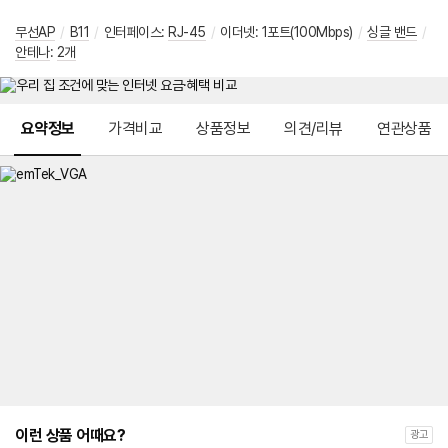
무선AP
/
B11
/
인터페이스:
RJ-45
/
이더넷: 1포트(100Mbps)
/
싱글 밴드
/
안테나
:
2개
메뉴 네비게이션
요약정보
가격비교
상품정보
의견/리뷰
연관상품
이런 상품 어때요?
광고