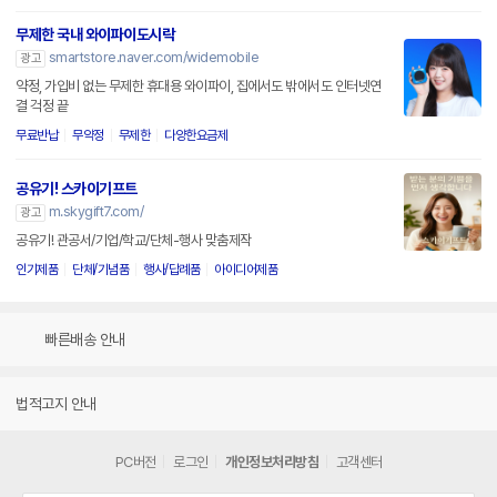
무제한 국내 와이파이도시락
smartstore.naver.com/widemobile
광고
약정, 가입비 없는 무제한 휴대용 와이파이, 집에서도 밖에서도 인터넷연
결 걱정 끝
무료반납
무약정
무제한
다양한요금제
공유기! 스카이기프트
m.skygift7.com/
광고
공유기! 관공서/기업/학교/단체-행사 맞춤제작
인기제품
단체/기념품
행사/답례품
아이디어제품
빠른배송 안내
법적고지 안내
PC버전
로그인
개인정보처리방침
고객센터