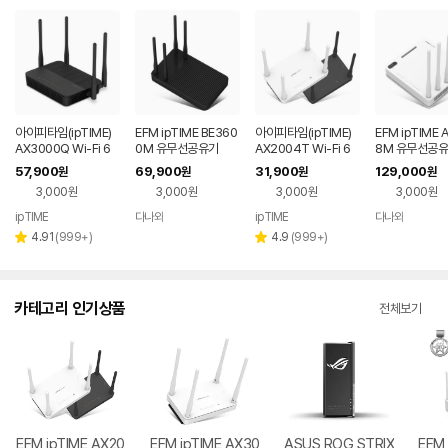
아이피타임(ipTIME)
EFM ipTIME BE360
아이피타임(ipTIME)
EFM ipTIME 
AX3000Q Wi-Fi 6
0M 유무선공유기
AX2004T Wi-Fi 6
8M 유무선공
기가비트 무선 와이파
무선 와이파이 공유기
57,900
69,900
31,900
129,000
원
원
원
원
이 공유기
3,000원
3,000원
3,000원
3,000원
ipTIME
다나와
ipTIME
다나와
네이버
네이버
페이
페이
리
리
4.91
(
999+
)
4.9
(
999+
)
별
별
뷰
뷰
점
점
수
수
카테고리 인기상품
전체보기
EFM ipTIME AX20
EFM ipTIME AX30
ASUS ROG STRIX
EFM 