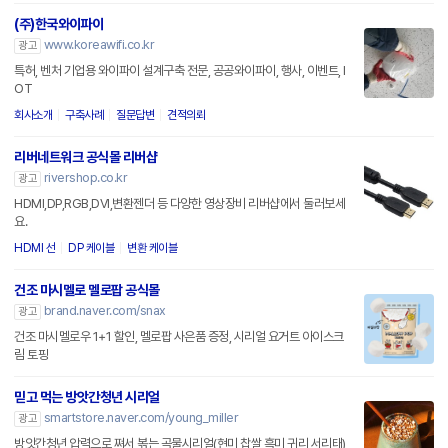
(주)한국와이파이
www.koreawifi.co.kr
광고
특허, 벤처 기업용 와이파이 설계구축 전문, 공공와이파이, 행사, 이벤트, I
OT
회사소개
구축사례
질문답변
견적의뢰
리버네트워크 공식몰 리버샵
rivershop.co.kr
광고
HDMI,DP,RGB,DVI,변환젠더 등 다양한 영상장비 리버샵에서 둘러보세
요.
HDMI 선
DP 케이블
변환 케이블
건조 마시멜로 멜로팝 공식몰
brand.naver.com/snax
광고
건조 마시멜로우 1+1 할인, 멜로팝 사은품 증정, 시리얼 요거트 아이스크
림 토핑
믿고 먹는 방앗간청년 시리얼
smartstore.naver.com/young_miller
광고
방앗간청년 압력으로 쪄서 볶는 곡물시리얼(현미 찹쌀 흑미 귀리 서리태)