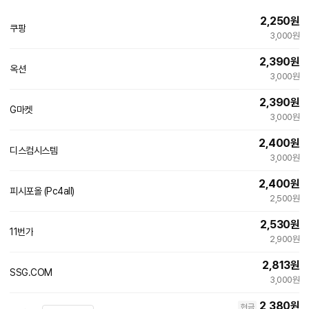
2,250
원
쿠팡
3,000원
2,390
원
옥션
빠른배송
3,000원
2,390
원
G마켓
빠른배송
3,000원
2,400
원
디스컴시스템
네
3,000원
이
버
2,400
원
페
피시포올 (Pc4all)
이
2,500원
2,530
원
11번가
빠른배송
2,900원
2,813
원
SSG.COM
빠른배송
3,000원
2,380
원
현금