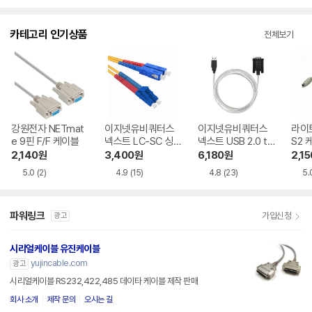
카테고리 인기상품
전체보기
강원전자 NETmat
이지넷유비쿼터스
이지넷유비쿼터스
라이트
e 9핀 F/F 케이블
넥스트 LC-SC 싱
넥스트 USB 2.0 to
S2 
글모드 광 패치코드
RS232 시리얼 케이
2,140
원
3,400
원
6,180
원
2,15
케이블
블
5.0
(2)
4.9
(15)
4.8
(23)
5.
파워링크
가입신청
광고
시리얼케이블 유진케이블
yujincable.com
광고
시리얼케이블 RS232,422,485 데이타 케이블 제작 판매
회사 소개
제작 문의
오시는 길