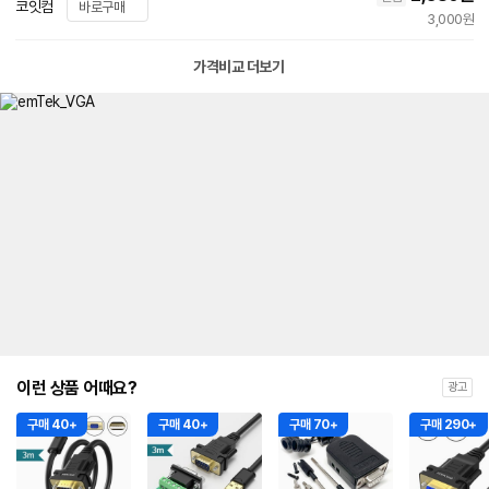
코잇컴
바로구매
3,000원
가격비교 더보기
이런 상품 어때요?
광고
구매 40+
구매 40+
구매 70+
구매 290+