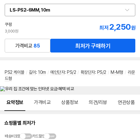
LS-PS2-6MM, 10m
옵
션
선
쿠팡
2,250
최저
원
택
3,000원
최저가 구매하기
가격비교
85
PS2 케이블
/
길이
:
10m
/
메인단자
:
PS/2
/
확장단자
:
PS/2
/
M-M형
/
라운
드형
메뉴 네비게이션
요약정보
가격비교
상품정보
의견/리뷰
연관상품
쇼핑몰별 최저가
배송비포함
카드할인