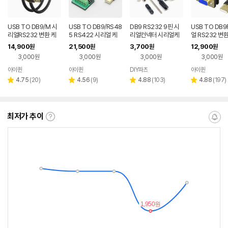
USB TO DB9/M 시
USB TO DB9/RS48
DB9 RS232 9핀 시
USB TO DB9
리얼RS232 변환 케
5 RS422 시리얼 케
리얼컨넥터 시리얼케
얼 RS232 변
이블3m FTDI 칩셋사
이블3m FTDI 칩셋 스
이블 9핀컨넥터 16m
케이블 FTDI 
14,900
21,500
3,700
12,900
원
원
원
원
용
위치 필요없음
m 20mm
3,000원
3,000원
3,000원
3,000원
아이퀸
아이퀸
DIY파츠
아이퀸
네이버
페이
리
리
리
리
4.75
(
20
)
4.56
(
9
)
4.88
(
103
)
4.88
(
197
)
별
별
별
별
뷰
뷰
뷰
뷰
점
점
점
점
수
수
수
수
최저가 추이
최
알
저
림
가
받
추
는
이
중
란?