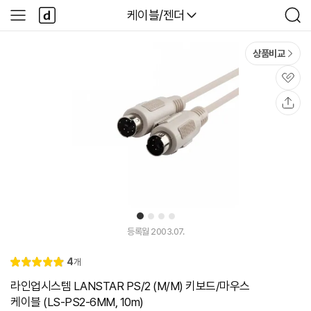
본문 바로가기
다
다나와
케이블/젠더
사
검
나
이
색
와
드
메
메
상품비교
인
뉴
관
심
공
유
1
2
3
4
등록월 2003.07.
리
4
개
별
5.
뷰
점
0
라인업시스템 LANSTAR PS/2 (M/M) 키보드/마우스
케이블 (LS-PS2-6MM, 10m)