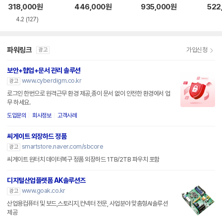
318,000
원
446,000
원
935,000
원
522
4.2
(127)
파워링크
가입신청
광고
보안+협업+문서 관리 솔루션
www.cyberdigm.co.kr
광고
로그인 한번으로 원격근무 환경 제공,종이 문서 없이 안전한 환경에서 업
무 하세요.
도입문의
회사정보
고객사례
씨게이트 외장하드 정품
smartstore.naver.com/sbcore
광고
씨게이트 원터치 데이터복구 정품 외장하드 1TB/2TB 파우치 포함
디지털산업플랫폼 AK솔루션즈
www.goak.co.kr
광고
산업용컴퓨터 및 보드,스토리지,컨넥터 전문, 사업분야 맞춤형AI솔루션
제공