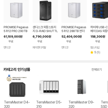
PROMISE Pegasus
샌디스크 외장스토리
PROMISE Pegasus
하비제 USB-C
5 R12 PRO 290TB
지 G-RAID SHUTTL
5 R12 288TB 썬더
베이 DAS 외장
썬더볼트5 USB4 HD
E8 Professional 48
볼트5 USB4 12베이
이타 스토리지 
61,109,000
6,790,000
52,406,000
158,300
원
원
원
원
D+M.2 NVMe SSD
TB
24TB x12 RAID 스
C
무료
무료
무료
무료
외장스토리지
토리지
앤디코
제이엔디지탈
앤디코
엠스타샵
네이버
네이버
페이
페이
리
5
(
5
)
별
뷰
점
수
카테고리 인기상품
전체보기
TerraMaster D4-
TerraMaster D5-
TerraMaster D9-
Terr
320
310
320
SSD