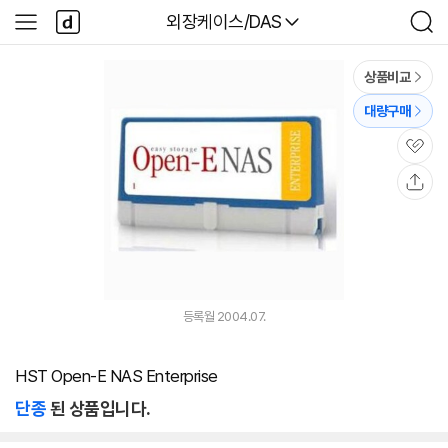
본문 바로가기
다
다나와
외장케이스/DAS
사
검
나
이
색
와
드
메
메
상품비교
인
뉴
대량구매
관
심
공
유
등록월 2004.07.
HST Open-E NAS Enterprise
단종
된 상품입니다.