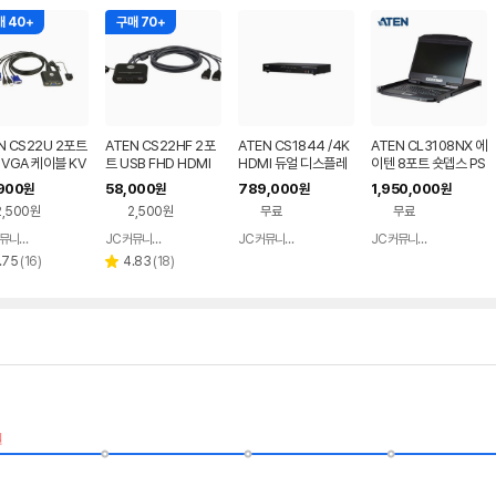
 40+
구매 70+
N CS22U 2포트
ATEN CS22HF 2포
ATEN CS1844 /4K
ATEN CL3108NX 에
 VGA 케이블 KV
트 USB FHD HDMI
HDMI 듀얼 디스플레
이텐 8포트 숏뎁스 PS
위치 with 원격
케이블 KVM 스위치
이 KVMP 스위치
2 USB LCD KVM 스
900
58,000
789,000
1,950,000
원
원
원
원
 선택기
위치
2,500원
2,500원
무료
무료
JC커뮤니케이션
JC커뮤니케이션
JC커뮤니케이션
JC커뮤니케이션
네이버
네이버
네이버
네이버
페이
페이
페이
페이
리
리
.75
(
16
)
4.83
(
18
)
별
뷰
뷰
점
수
수