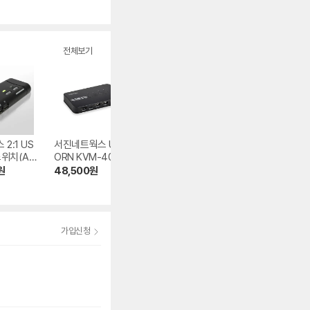
ODC10, 10m
전체보기
2:1 US
서진네트웍스 UNIC
이지넷유비쿼터스
UGREEN CM200
스위치(AH
ORN KVM-400H
넥스트 4포트 USB
HDMI KVM 스위
V 4:1 HDMI KVM
HDMI KVM 스위치
원
48,500
원
95,540
원
49,900
원
스위치
(NEXT-7014KVM
5.0
(1)
-KP)
가입신청