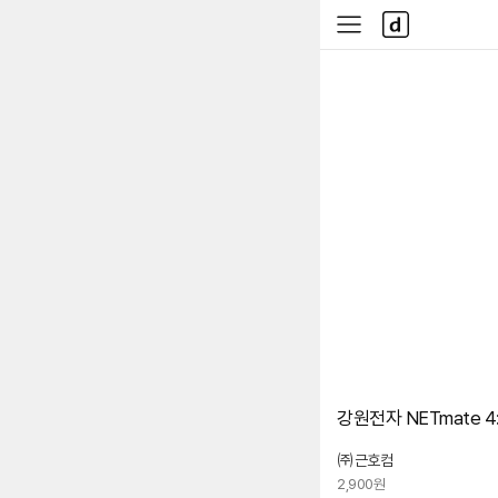
본문 바로가기
다
사
나
이
와
드
메
메
인
뉴
강원전자 NETmate 4:1
㈜근호컴
2,900원