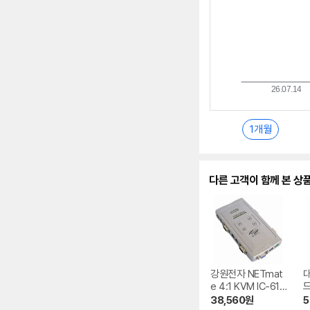
1개월
다른 고객이 함께 본 상
강원전자 NETmat
e 4:1 KVM IC-614
드
-I
피
38,560
원
5