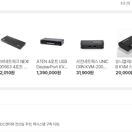
DC40, 40m
DC30, 30m
ODC20, 20m
3.0
(1)
버네트워크 NEXI
ATEN 4포트 USB
서진네트웍스 UNIC
유니클래스 
X1663 4포트 HD
DisplayPort KVM
ORN KVM-200H
B KVM 
I KVM 스위치
P 스위치 (CS196
V 2:1 HDMI KVM
-02)
2,010
원
1,390,000
원
31,900
원
20,000
4)
스위치
 IDC센터와 전산실 추천, 랙시스템 구축 지원.