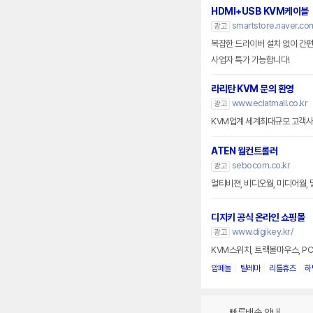
HDMI+USB KVM케이블
smartstore.naver.com
광고
복잡한 드라이버 설치 없이 간편한
사업자 특가 가능합니다!
라리탄 KVM 문의 환영
www.eclatmall.co.kr
광고
KVM업계 세계최대규모 고객사 
ATEN 월컨트롤러
sebocom.co.kr
광고
멀티비젼, 비디오월, 미디어월
디지키 공식 온라인 쇼핑몰
www.digikey.kr/
광고
암페놀
탈레마
리틀휴즈
하
빠른배송 안내