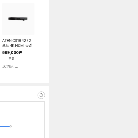
ATEN CS1842 / 2-
포트 4K HDMI 듀얼
디스플레이 KVMP
599,000
원
무료
JC커뮤니케이션
네이버
페이
알
림
받
는
중