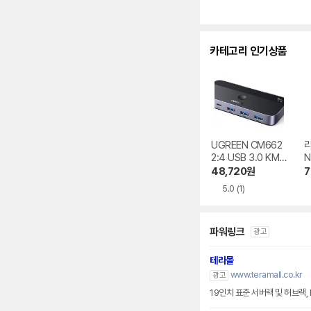
O
카테고리 인기상품
UGREEN CM662
리
2:4 USB 3.0 KM
N
스위치
M
48,720
원
7
5.0
(1)
파워링크
광고
테라몰
www.teramall.co.kr
광고
19인치 표준 서버랙 및 허브랙,