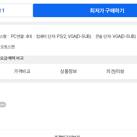
최저가 구매하기
교
1
스형
/
PC연결
:
4대
/
컴퓨터 단자
:
PS/2
,
VGA(D-SUB)
/
콘솔 단자
:
VGA(D-SUB)
오토스캔
가격비교
상품정보
의견/리뷰