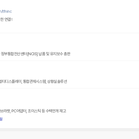
/tfninc
 연결 !
정부통합전산센터[NCIS] 납품 및 유지보수 총판
, 멀티디스플레이, 통합관제시스템, 상황실솔루션
KVM스위치, 트랙볼마우스, PC브라켓, PC어댑터, 조이스틱 등 수백만개 재고
팅