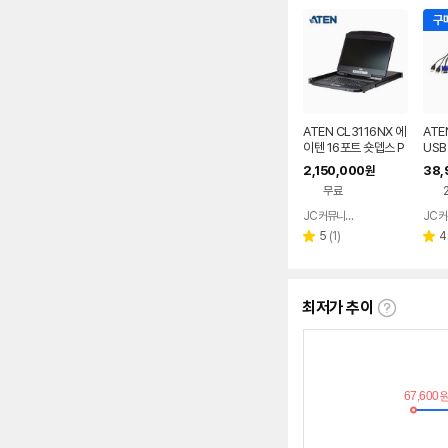
구매
ATEN CL3116NX 에
ATE
이텐 16포트 숏뎁스 P
USB
S2 USB LCD KVM
M 스
2,150,000
38,
원
스위치
포트
무료
JC커뮤니케이션
네이버
페이
리
5
(
1
)
4
별
별
뷰
점
점
수
최저가 추이
최
저
가
추
이
란?