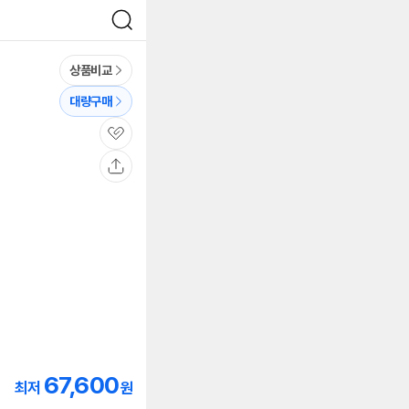
검
색
상품비교
대량구매
관
심
공
유
67,600
최저
원