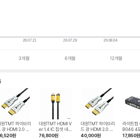
3개월
6개월
12개월
품
대원TMT 하이브리
대원TMT HDMI V
대원TMT 하이브리
라이트컴 
 광 HDMI 2.0 리
er 1.4 IC 칩셋 내장
드 광 HDMI 2.0 리
B046 4
터 케이블 DW-H
골드 케이블 DW-H
피터 케이블 DW-H
2.0 KV
6,520
원
76,800
원
40,000
원
17,850