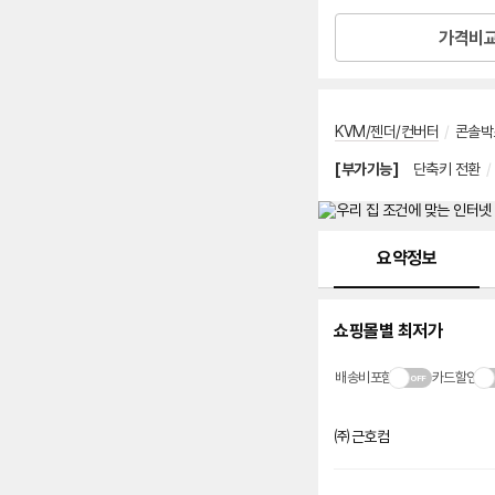
가격비
KVM/젠더/컨버터
/
콘솔박
[부가기능]
단축키 전환
/
메뉴 네비게이션
요약정보
쇼핑몰별 최저가
배송비포함
카드할인
㈜근호컴