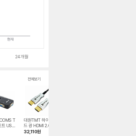
24개월
전체보기
COMS T
대원TMT 하이브리
라인업시스템 LAN
ATEN CM1164A
포트 USB
드 광 HDMI 2.0 리
STAR LS-SHE-80
4포트 DVI 멀티뷰
M 스위치
피터 케이블 DW-H
0D 허브랙 선반
KVMP 스위치
원
32,110
원
20,000
원
2,800,000
원