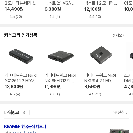
2 모니터 분배기 (L
넥스트 2:1 VGA 모
넥스트 1:2 모니터
CI
C530)
니터 선택기(NEXT
분배기(NEXT-250
14,490
원
6,380
원
12,100
원
18,
-2402VSW)
2VSP)
4.5
(20)
4.9
(9)
4.4
(13)
카테고리 인기상품
전체보기
리버네트워크 NEXI
리버네트워크 NEXI
리버네트워크 NEXI
스카이
NX1261 1:2 HDMI
NX-8KHD1221-BI
NX1314 2:1 HDMI
DMI
분배기
2:1 HDMI 선택기
스위치
HDMI
13,600
원
11,990
원
8,590
원
47,
4.5
(4)
4.7
(4)
4.9
(22)
4.
파워링크
가입신청
광고
KRAMER 한국공식 파트너
esmedia.co.kr
광고