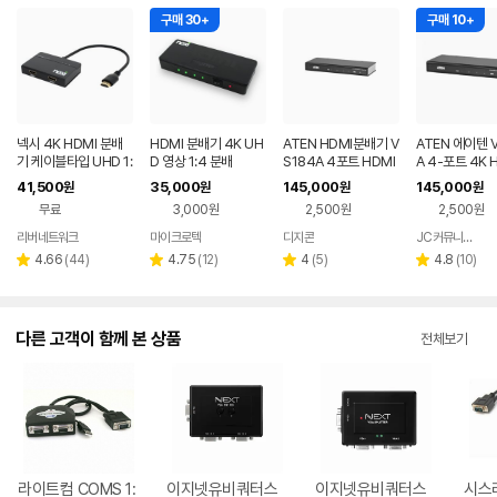
구매 30+
구매 10+
넥시 4K HDMI 분배
HDMI 분배기 4K UH
ATEN HDMI분배기 V
ATEN 에이텐 
기 케이블타입 UHD 1:
D 영상 1:4 분배
S184A 4포트 HDMI
A 4-포트 4K 
2
스플리터
분배기
41,500
35,000
145,000
145,000
원
원
원
원
무료
3,000원
2,500원
2,500원
리버네트워크
마이크로텍
디지콘
JC커뮤니케이션
네이버
페이
리
리
리
리
4.66
(
44
)
4.75
(
12
)
4
(
5
)
4.8
(
10
)
별
별
별
별
뷰
뷰
뷰
뷰
점
점
점
점
수
수
수
수
다른 고객이 함께 본 상품
전체보기
라이트컴 COMS 1:
이지넷유비쿼터스
이지넷유비쿼터스
시스라