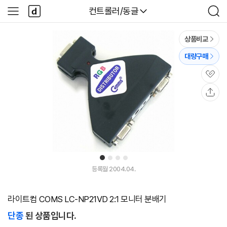
본문 바로가기
다
다나와
컨트롤러/동글
사
검
나
이
색
와
드
메
메
상품비교
인
뉴
대량구매
관
심
공
유
1
2
3
4
등록월 2004.04.
라이트컴 COMS LC-NP21VD 2:1 모니터 분배기
단종
된 상품입니다.