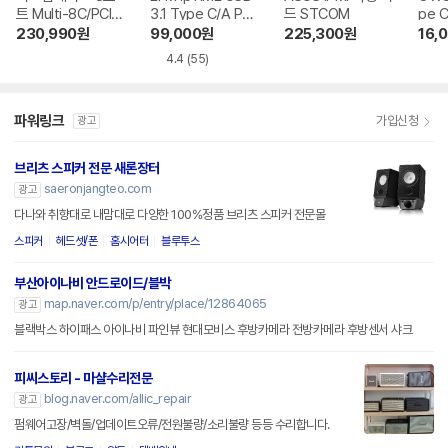
트 Multi-8C/PCIe
3.1 Type C/A PCI
드 STCOM
pe 
232
e 확장카드 (PX31
린
230,990
원
99,000
원
225,300
원
16,
0)
4.4
(55)
파워링크
가입신청
광고
브리츠 스피커 전문 새론장터
saeronjangteo.com
광고
다나와 취향대로 내맘대로 다양한 100%정품 브리츠 스피커 전문몰
스피커
헤드셋/폰
홈시어터
블루투스
부산아이나비 안드로이드/블박
map.naver.com/p/entry/place/12864065
광고
블랙박스 하이패스 아이나비 파인뷰 현대모비스 후방카메라 전방카메라 후방센서 샤크
피씨스토리 - 마샬수리전문
blog.naver.com/allic_repair
광고
펌웨어고장/벽돌/업데이트오류/전원불량/소리불량 등등 수리합니다.