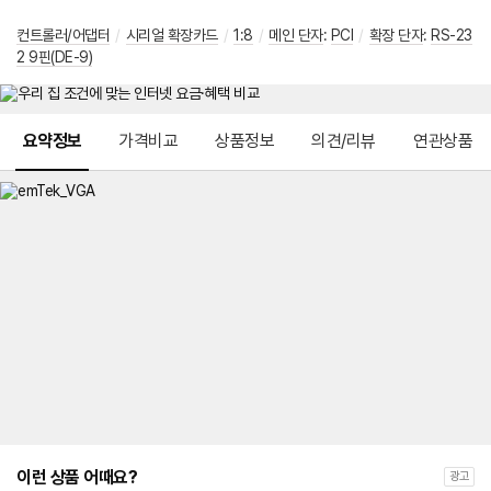
컨트롤러/어댑터
/
시리얼 확장카드
/
1:8
/
메인 단자
:
PCI
/
확장 단자
:
RS-23
2 9핀(DE-9)
메뉴 네비게이션
요약정보
가격비교
상품정보
의견/리뷰
연관상품
이런 상품 어때요?
광고