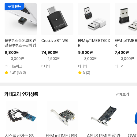
구매 1천+
블루투스 6.0 USB 연
Creative BT-W6
EFM ipTIME BT60X
EFM ipTIME 
결 블루투스 동글이 컴
R
R
퓨터 동글 이어폰 무선
9,800
74,900
9,900
7,400
원
원
원
원
수신기 어댑터 동그리
3,000원
2,500원
3,000원
3,000원
리버네트워크
다나와
다나와
다나와
네이버
네이버
네이버
네이버
페이
페이
페이
페이
리
리
4.81
(
593
)
5
(
2
)
별
별
뷰
뷰
점
점
수
수
카테고리 인기상품
전체보기
시스템베이스 8포
EFM ipTIME USB
ASUS IPMI 확장 카
OWC 