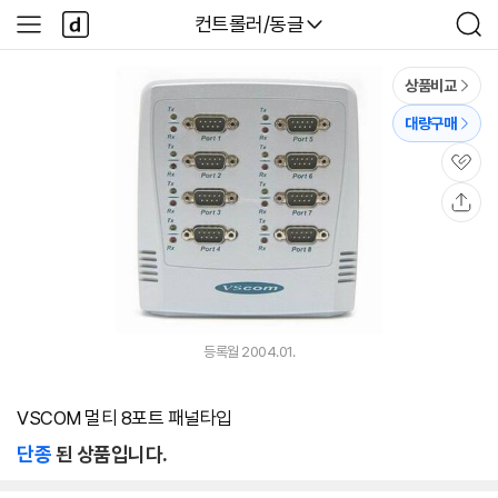
본문 바로가기
다
다나와
컨트롤러/동글
사
검
나
이
색
와
드
메
메
상품비교
인
뉴
대량구매
관
심
공
유
등록월 2004.01.
VSCOM 멀티 8포트 패널타입
단종
된 상품입니다.