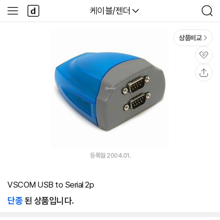
본문 바로가기
다
다나와
케이블/젠더
사
검
나
이
색
와
드
메
메
상품비교
인
뉴
관
심
공
유
등록월 2004.01.
VSCOM USB to Serial 2p
단종
된 상품입니다.