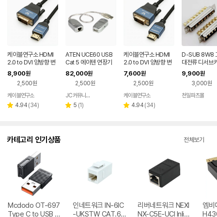
케이블연구소 HDMI
ATEN UCE60 USB
케이블연구소 HDMI
D-SUB 8W8
2.0 to DVI 양방향 변
Cat 5 에이텐 연장기
2.0 to DVI 양방향 변
대전류 디서브커
환 케이블 모니터선 3
60m
환 케이블 모니터선 1.
0A 20A 30A 
8,900
82,000
7,600
9,900
원
원
원
원
m, 1개
8m, 1개
2,500원
2,500원
2,500원
3,000원
케이블연구소
JC커뮤니케이션
케이블연구소
천일파츠몰
네이버
네
페이
페
리
리
리
4.94
(
34
)
5
(
1
)
4.94
(
34
)
별
별
별
뷰
뷰
뷰
점
점
점
수
수
수
카테고리 인기상품
전체보기
Mcdodo OT-697
인네트워크 IN-6IC
리버네트워크 NEXI
엠비에
Type C to USB 2.
-UKSTW CAT.6
NX-C5E-UCI Inlin
H430