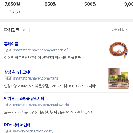
0 OTG 젠더
UTP 플레이트형 커
e CAT.5E UTP I형
DMI
7,850
원
850
원
500
원
3,8
플러
커플러
4.2
(9)
파워링크
가입신청
광고
혼케이블
smartstore.naver.com/horncable/
광고
이어폰, 헤드폰용 변환젠더 변환젠더 악세서리 취급 판매
삼성 4 in 1 모니터
smartstore.naver.com/rtarta
광고
한정수량 200대, 노트북 필수템, LAN포트 및 USB-C포트 모니터!
악기 전문 쇼핑몰 뮤직시티
smartstore.naver.com/musicworld
광고
모든 악기가 한곳에 안전배송 친절상담 납품견적 악기종합 뮤직시티
RF커넥터 어댑터
www.k-connection.co.kr/
광고