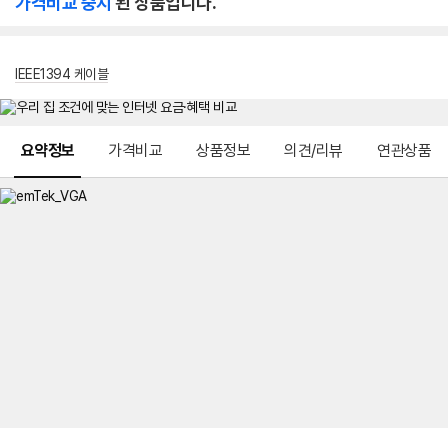
가격비교 중지
된 상품입니다.
IEEE1394 케이블
메뉴 네비게이션
요약정보
가격비교
상품정보
의견/리뷰
연관상품