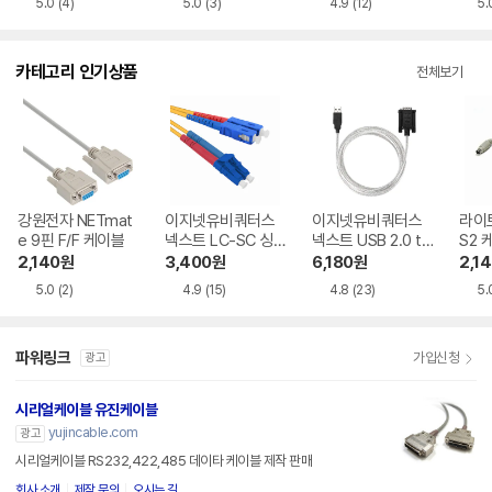
5.0
(4)
5.0
(3)
4.9
(12)
5.
K, 3m
카테고리 인기상품
전체보기
강원전자 NETmat
이지넷유비쿼터스
이지넷유비쿼터스
라이트
e 9핀 F/F 케이블
넥스트 LC-SC 싱
넥스트 USB 2.0 to
S2 
글모드 광 패치코드
RS232 시리얼 케이
2,140
원
3,400
원
6,180
원
2,1
케이블
블
5.0
(2)
4.9
(15)
4.8
(23)
5.
파워링크
가입신청
광고
시리얼케이블 유진케이블
yujincable.com
광고
시리얼케이블 RS232,422,485 데이타 케이블 제작 판매
회사 소개
제작 문의
오시는 길