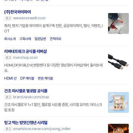
(주)한국와이파이
www.koreawifi.co.kr
광고
특허, 벤처 기업용 와이파이 설계구축 전문, 공공와이파이, 행사, 이벤트, I
OT
회사소개
구축사례
질문답변
견적의뢰
리버네트워크 공식몰 리버샵
rivershop.co.kr
광고
HDMI,DP,RGB,DVI,변환젠더 등 다양한 영상장비 리버샵에서 둘러보세
요.
HDMI 선
DP 케이블
변환 케이블
건조 마시멜로 멜로팝 공식몰
brand.naver.com/snax
광고
건조 마시멜로우 1+1 할인, 멜로팝 사은품 증정, 시리얼 요거트 아이스크
림 토핑
믿고 먹는 방앗간청년 시리얼
smartstore.naver.com/young_miller
광고