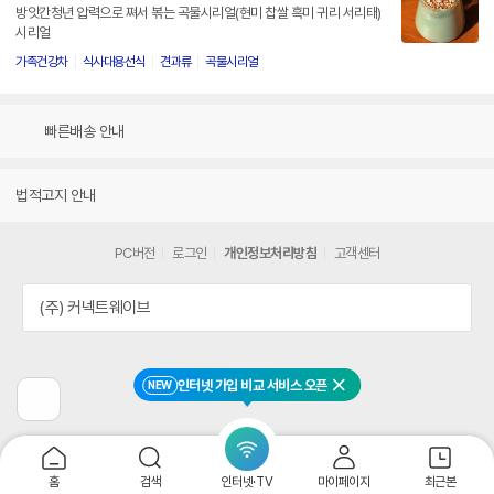
방앗간청년 압력으로 쪄서 볶는 곡물시리얼(현미 찹쌀 흑미 귀리 서리태)
시리얼
가족건강차
식사대용선식
견과류
곡물시리얼
빠른배송 안내
법적고지 안내
PC버전
로그인
개인정보처리방침
고객센터
(주) 커넥트웨이브
인터넷 가입 비교 서비스 오픈
NEW
닫기
이
전
페
이
지
홈
검색
인터넷·TV
마이페이지
최근본
로