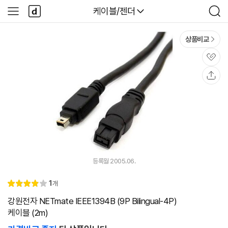
본문 바로가기
다
다나와
케이블/젠더
사
검
나
이
색
와
드
메
메
상품비교
인
뉴
관
심
공
유
등록월 2005.06.
리
1
개
별
4.
뷰
점
0
강원전자 NETmate IEEE1394B (9P Bilingual-4P)
케이블 (2m)