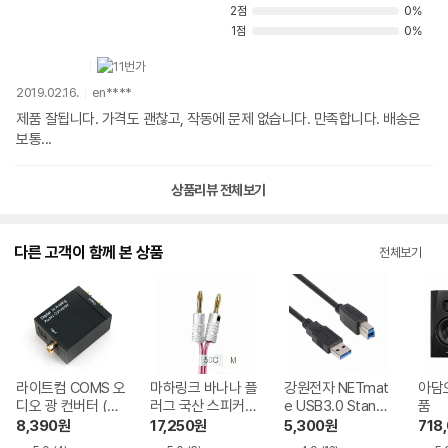
2점
0%
1점
0%
2019.02.16.
en****
제품 잘됩니다. 가격도 괜찮고, 작동에 문제 없습니다. 만족합니다. 배송은
보통...
상품리뷰 전체보기
다른 고객이 함께 본 상품
전체보기
라이트컴 COMS 오
마하링크 바나나 플
강원전자 NETmat
아담오
디오 광 컨버터 (CL
러그 국산 스피커케
e USB3.0 Standa
품
533)
이블 50C (ML-5B
rd A-B 케이블 (블
8,390
원
17,250
원
5,300
원
718
N) 5m
랙) NMC-UB330B