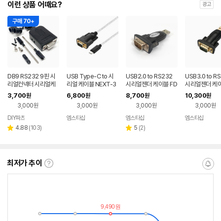
이런 상품 어때요?
광고
구매 70+
DB9 RS232 9핀 시
USB Type-C to 시
USB2.0 to RS232
USB3.0 to R
리얼컨넥터 시리얼케
리얼 케이블 NEXT-3
시리얼젠더 케이블 FD
시리얼젠더 케이
이블 9핀컨넥터 16m
42PL-TC
TI칩셋 NEXT-RS23
TI칩셋 NEXT-
3,700
6,800
8,700
10,300
원
원
원
원
m 20mm
2SC
2SC30
3,000원
3,000원
3,000원
3,000원
DIY파츠
엠스타샵
엠스타샵
엠스타샵
네이버
페이
리
리
4.88
(
103
)
5
(
2
)
별
별
뷰
뷰
점
점
수
수
최저가 추이
최
알
저
림
가
받
추
는
이
중
란?