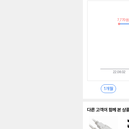
최
저
가
추
이
란?
1개월
다른 고객이 함께 본 상