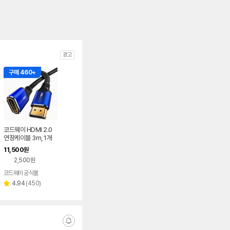
광고
구매 460+
코드웨이 HDMI 2.0
연장케이블 3m, 1개
11,500
원
2,500원
코드웨이 공식몰
리
4.94
(
450
)
별
뷰
점
수