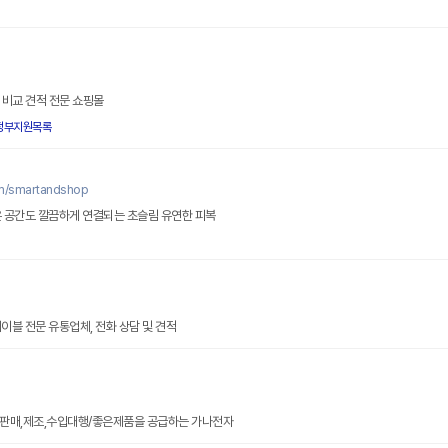
 비교 견적 전문 쇼핑몰
정부지원목록
om/smartandshop
좁은 공간도 깔끔하게 연결되는 초슬림 유연한 피복
0 케이블 전문 유통업체, 전화 상담 및 견적
품 판매,제조,수입대행/좋은제품을 공급하는 가나전자