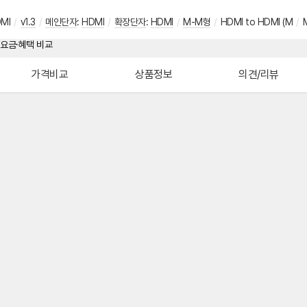
MI
/
v1.3
/
메인단자
:
HDMI
/
확장단자
:
HDMI
/
M-M형
/
HDMI to HDMI (M
/
가격비교
상품정보
의견/리뷰