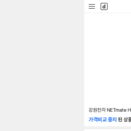
본문 바로가기
다
사
나
이
와
드
메
메
인
뉴
강원전자 NETmate HD
가격비교 중지
된 상