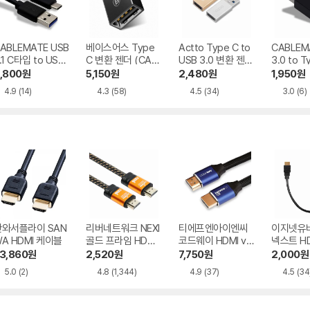
ABLEMATE USB
베이스어스 Type
Actto Type C to
CABLEM
.1 C타입 to USB
C 변환 젠더 (CATJ
USB 3.0 변환 젠더
3.0 to T
.0 케이블 2m
Q-B01)
(USBA-07)
더 (CU84
,800
원
5,150
원
2,480
원
1,950
원
4.9
(14)
4.3
(58)
4.5
(34)
3.0
(6)
산와서플라이 SAN
리버네트워크 NEXI
티에프엔아이엔씨
이지넷유
A HDMI 케이블
골드 프라임 HDMI
코드웨이 HDMI v2.
넥스트 HDM
v2.0 케이블
1 케이블
고급형케
3,860
원
2,520
원
7,750
원
2,000
원
5.0
(2)
4.8
(1,344)
4.9
(37)
4.5
(34