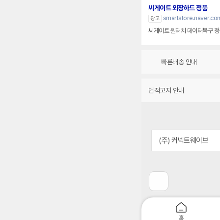
씨게이트 외장하드 정품
smartstore.naver.co
광고
씨게이트 원터치 데이터복구 정품
빠른배송 안내
법적고지 안내
(주) 커넥트웨이브
이
전
페
이
지
홈
로