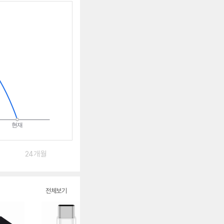
알
림
받
는
중
24개월
전체보기