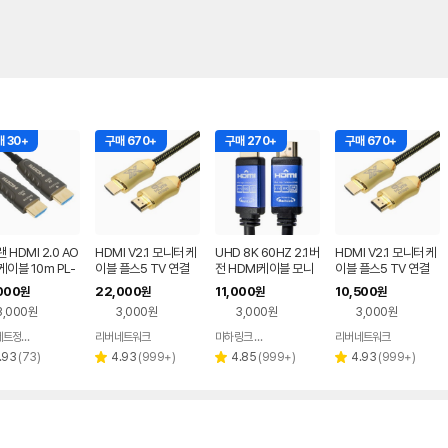
 30+
구매 670+
구매 270+
구매 670+
 HDMI 2.0 AO
HDMI V2.1 모니터 케
UHD 8K 60HZ 2.1버
HDMI V2.1 모니터 케
케이블 10m PL-
이블 플스5 TV 연결
전 HDMI케이블 모니
이블 플스5 TV 연결
C2010 PL061
모니터 연결 선 5m, 1
터 선 1.2M
모니터 연결 선 1m, 1
000
22,000
11,000
10,500
원
원
원
원
개
개
3,000원
3,000원
3,000원
3,000원
파워네트정보통신
리버네트워크
마하링크 공식스토어
리버네트워크
네이버
네이버
페이
페이
리
리
리
리
.93
(
73
)
4.93
(
999+
)
4.85
(
999+
)
4.93
(
999+
)
별
별
별
뷰
뷰
뷰
뷰
점
점
점
수
수
수
수