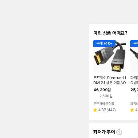
이런 상품 어때요?
구매 740+
구매
코드웨이 Premium H
파워랜
DMI 2.1 광 케이블 AO
C 광
C 8K 60Hz 10m, 1
HAO
46,300
25,
원
개
2,500원
코드웨이 공식몰
리
4.87
(
447
)
4
별
별
뷰
점
점
수
최저가 추이