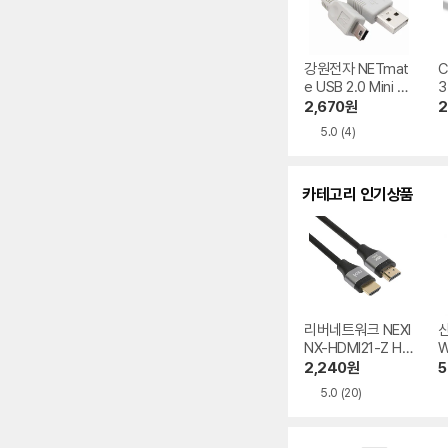
강원전자 NETmat
C
e USB 2.0 Mini B
3
노이즈필터 케이블
3
2,670
원
2
NMC-UM 5m
5.0
(4)
카테고리 인기상품
리버네트워크 NEXI
NX-HDMI21-Z HD
W
MI v2.1 케이블
2,240
원
5
5.0
(20)