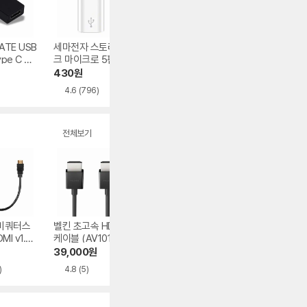
ATE USB
세마전자 스토리링
와사비망고 스위치
라이트컴 COMS 
ype C 젠
크 마이크로 5핀 to
USB Type C + 라
SB 3.0 Type C t
0)
Type C 변환젠더
이트닝 8핀 고속충
Type A 변환 젠
430
원
430
원
2,930
원
전 듀얼 젠더
4.6
(796)
5.0
(1)
4.5
(48)
전체보기
비쿼터스
벨킨 초고속 HDMI
마하링크 프리미엄
리버네트워크 NEX
I v1.4
케이블 (AV10175b
HDMI v2.1 케이블
ULTRA HIGH SP
이블
t)
ED HDMI v2.1 케
39,000
원
9,700
원
4,300
원
블
)
4.8
(5)
4.9
(16)
4.9
(158)