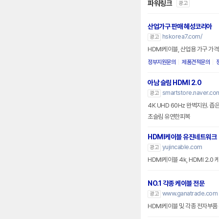
파워링크
광고
산업가구 판매 혜성코리아
hskorea7.com/
광고
HDMI케이블, 산업용 가구 가격
정부지원문의
제품견적문의
아남 슬림 HDMI 2.0
smartstore.naver.c
광고
4K UHD 60Hz 완벽지원. 
초슬림 유연한피복
HDMI케이블 유진네트워크
yujincable.com
광고
HDMI케이블 4k, HDMI 2.
NO.1 각종 케이블 전문
www.ganatrade.com
광고
HDMI케이블 및 각종 전자부