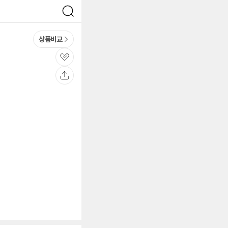
검
색
상품비교
관
심
공
유