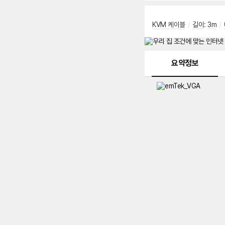
KVM 케이블
/
길이
:
3m
/
메뉴 네비게이션
요약정보