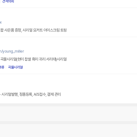
견적의뢰
x
로팝 사은품 증정, 시리얼 요거트 아이스크림 토핑
m/young_miller
 곡물시리얼(현미 찹쌀 흑미 귀리 서리태)시리얼
과류
곡물시리얼
 시리얼발행, 정품등록, A/S접수, 결제 관리