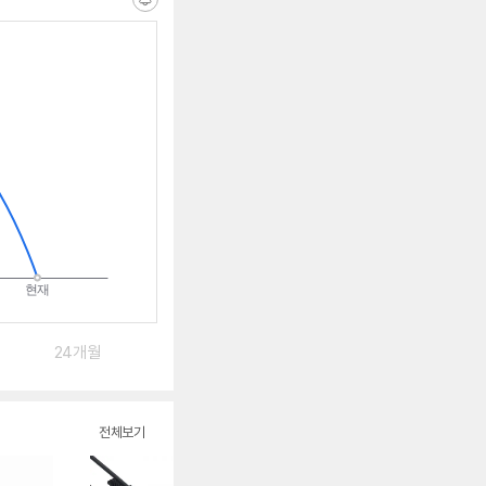
알
림
받
는
중
24개월
전체보기