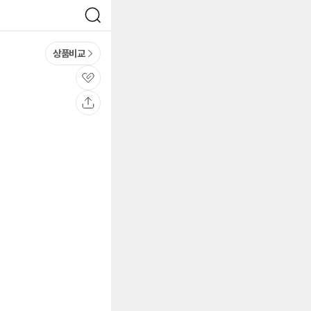
검
색
상품비교
관
심
공
유