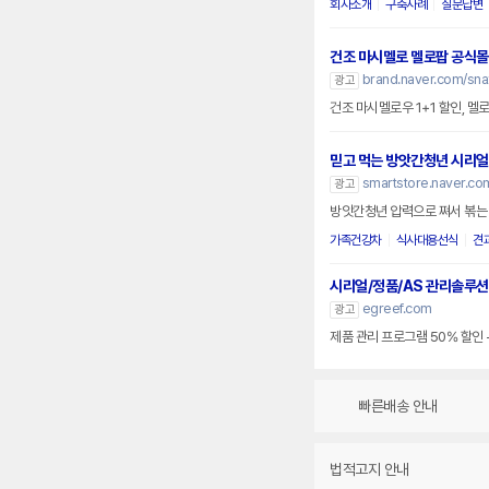
회사소개
구축사례
질문답변
건조 마시멜로 멜로팝 공식몰
brand.naver.com/sna
광고
건조 마시멜로우 1+1 할인, 멜
믿고 먹는 방앗간청년 시리얼
smartstore.naver.co
광고
방앗간청년 압력으로 쪄서 볶는
가족건강차
식사대용선식
견
시리얼/정품/AS 관리솔루션
egreef.com
광고
제품 관리 프로그램 50% 할인 -
빠른배송 안내
법적고지 안내