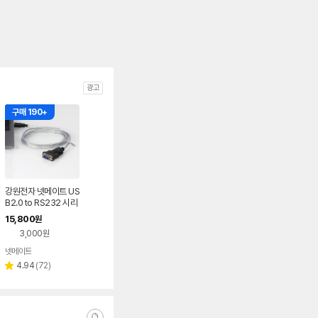
광고
구매 190+
강원전자 넷메이트 US
B2.0 to RS232 시리
얼 컨버터 (1.8m) KW-
15,800
원
825P
3,000원
넷메이트
리
4.94
(
72
)
별
뷰
점
수