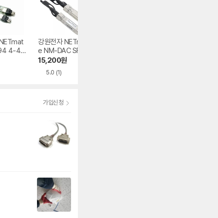
NETmat
강원전자 NETmat
인네트워크 IN-LC-
VegGieg V-U40
94 4-4
e NM-DAC SFP+
ST-DP-멀티 OM1
USB to RS232 
광모듈 케이블
LC-ST 멀티 2C 케
리얼 케이블
15,200
원
9,300
원
8,290
원
이블
5.0
(1)
가입신청