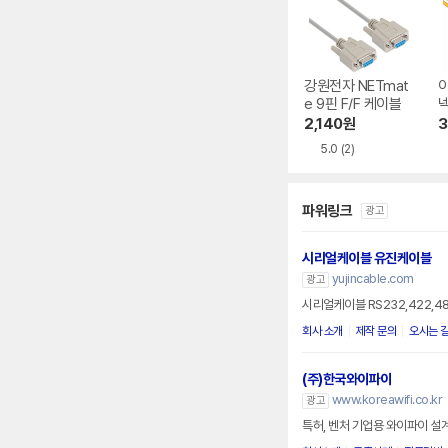
강원전자 NETmat
e 9핀 F/F 케이블
넥
2,140
원
3
5.0
(2)
파워링크
광고
시리얼케이블 유진케이블
yujincable.com
광고
시리얼케이블 RS232,422,4
회사 소개
제작 문의
오시는 
(주)한국와이파이
www.koreawifi.co.kr
광고
특허, 벤처 기업용 와이파이 설계