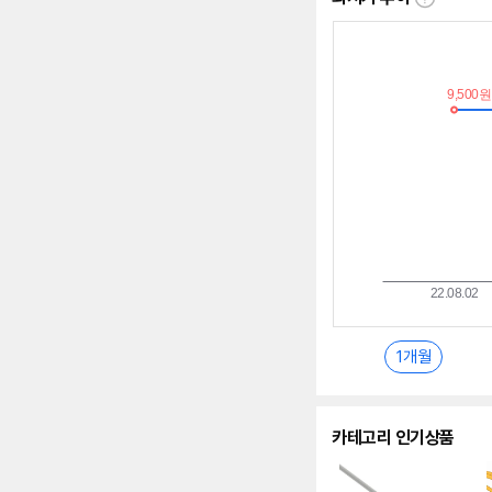
최
저
가
추
이
란?
1개월
카테고리 인기상품