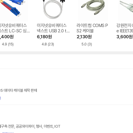
이지넷유비쿼터스
이지넷유비쿼터스
라이트컴 COMS P
강원전자 
스트 LC-SC 싱
넥스트 USB 2.0 to
S2 케이블
e IEEE13
글모드 광 패치코드
RS232 시리얼 케이
케이블
,400
원
6,180
원
2,130
원
3,600
원
케이블
블
4.9
(15)
4.8
(23)
5.0
(3)
85 데이타 케이블 제작 판매
길
구축 전문, 공공와이파이, 행사, 이벤트, IOT