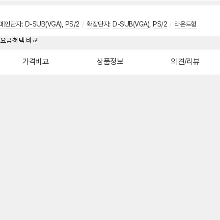
메인단자
:
D-SUB(VGA)
,
PS/2
/
확장단자
:
D-SUB(VGA)
,
PS/2
/
라운드형
가격비교
상품정보
의견/리뷰