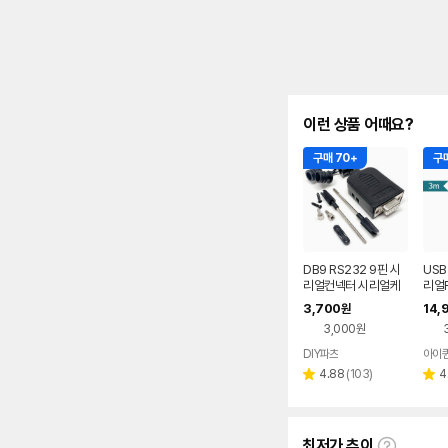
이런 상품 어때요?
구매 70+
구매
DB9 RS232 9핀 시
USB
리얼컨넥터 시리얼케
리얼R
이블 9핀컨넥터 16m
이블3
3,700
14,
원
m 20mm
용
3,000원
DIY파츠
아이
네이버
페이
리
4.88
(
103
)
4
별
별
뷰
점
점
수
최저가 추이