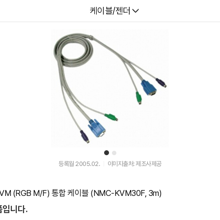
다나와
케이블/젠더
1
2
등록월 2005.02.
이미지출처: 제조사제공
M (RGB M/F) 통합 케이블 (NMC-KVM30F, 3m)
품입니다.