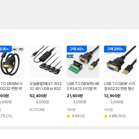
 30+
구매 40+
구매 290+
 TO DB9/M 시
오늘출발/NEXT-RS2
USB TO DB9/RS48
USB TO DB9F 시리
S232 변환 케
32 4P/ USB to RS2
5 RS422 시리얼 케
얼 RS232 변환 통신
m FTDI 칩셋사
32 시리얼 4포트 케이
이블3m FTDI 칩셋 스
케이블 FTDI 칩셋사용
900
52,400
21,500
12,900
원
원
원
원
블
위치 필요없음
3,000원
3,000원
3,000원
3,000원
퀸
KCSTORE
아이퀸
아이퀸
리
리
리
.75
(
20
)
4.56
(
9
)
4.88
(
196
)
별
별
뷰
뷰
뷰
점
점
수
수
수