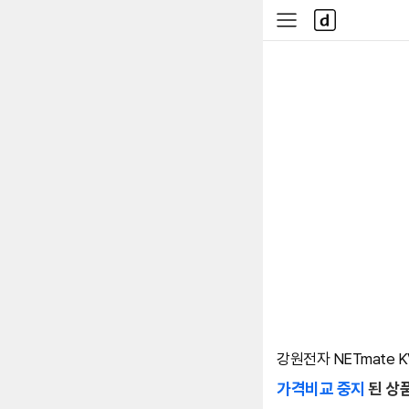
본문 바로가기
다
사
나
이
와
드
메
메
인
뉴
강원전자 NETmate KV
가격비교 중지
된 상