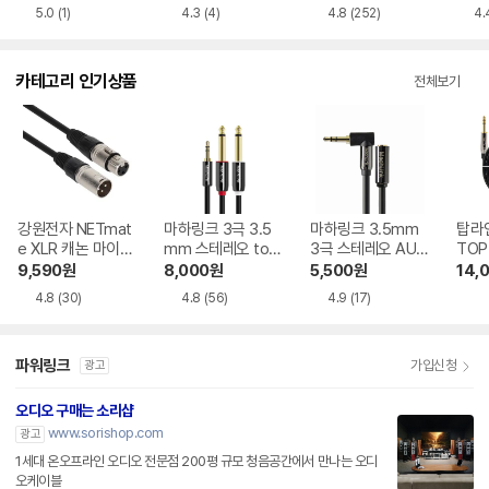
급형 
5.0
(1)
4.3
(4)
4.8
(252)
4.
15, 
카테고리 인기상품
전체보기
강원전자 NETmat
마하링크 3극 3.5
마하링크 3.5mm
탑라
e XLR 캐논 마이크
mm 스테레오 to
3극 스테레오 AUX
TOP
연장 케이블
5.5 모노 Y형 변환
꺾임 연장 케이블
메탈
9,590
원
8,000
원
5,500
원
14,
케이블
4.8
(30)
4.8
(56)
4.9
(17)
파워링크
가입신청
광고
오디오 구매는 소리샵
www.sorishop.com
광고
1세대 온오프라인 오디오 전문점 200평 규모 청음공간에서 만나는 오디
오케이블