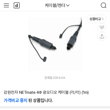
본문 바로가기
다
다나와
케이블/젠더
사
검
나
이
색
와
드
메
메
상품비교
인
뉴
관
심
공
유
등록월 2004.04.
강원전자 NETmate 4Φ 광오디오 케이블 (각/각) (1m)
가격비교 중지
된 상품입니다.