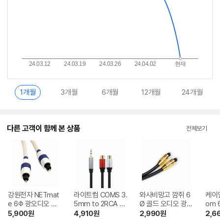
1개월
3개월
6개월
12개월
24개월
다른 고객이 함께 본 상품
전체보기
강원전자 NETmat
라이트컴 COMS 3.
와사비망고 깜쥐 6
케이
e 6Φ 광오디오 케
5mm to 2RCA 변
Ø 골드 오디오 광케
om 
이블 (각/각) 1m
환 케이블 1.8m
이블 1.5m
엄 메
5,900
원
4,910
원
2,990
원
2,6