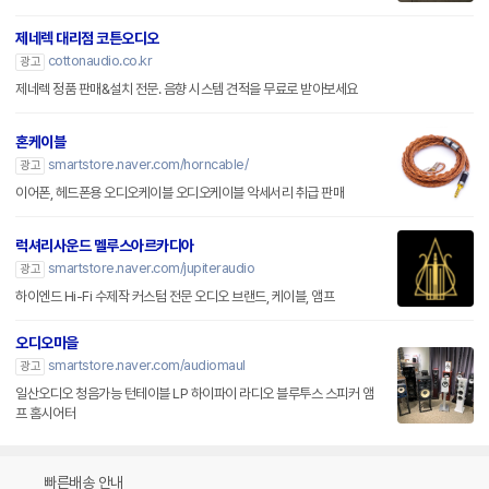
제네렉 대리점 코튼오디오
cottonaudio.co.kr
광고
제네렉 정품 판매&설치 전문. 음향 시스템 견적을 무료로 받아보세요
혼케이블
smartstore.naver.com/horncable/
광고
이어폰, 헤드폰용 오디오케이블 오디오케이블 악세서리 취급 판매
럭셔리사운드 멜루스아르카디아
smartstore.naver.com/jupiteraudio
광고
하이엔드 Hi-Fi 수제작 커스텀 전문 오디오 브랜드, 케이블, 앰프
오디오마을
smartstore.naver.com/audiomaul
광고
일산오디오 청음가능 턴테이블 LP 하이파이 라디오 블루투스 스피커 앰
프 홈시어터
빠른배송 안내