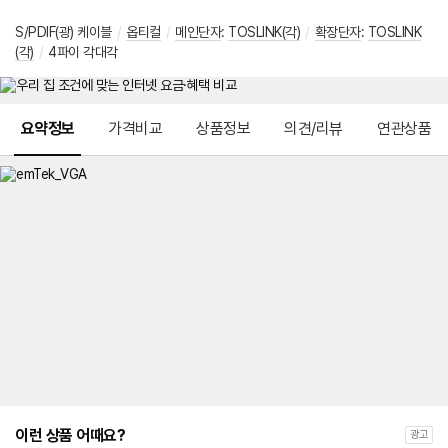
S/PDIF(광) 케이블
/
옵티컬
/
메인단자
:
TOSLINK(각)
/
확장단자
:
TOSLINK
(각)
/
4파이 각대각
메뉴 네비게이션
요약정보
가격비교
상품정보
의견/리뷰
연관상품
이런 상품 어때요?
광고