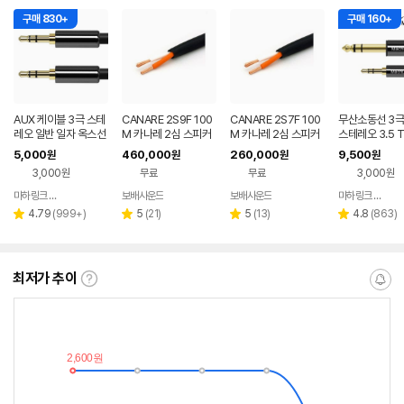
구매 830+
구매 160+
AUX 케이블 3극 스테
CANARE 2S9F 100
CANARE 2S7F 100
무산소동선 3극
레오 일반 일자 옥스선
M 카나레 2심 스피커
M 카나레 2심 스피커
스테레오 3.5 T
1M 3.5 연결선
케이블
케이블
6.3 TRS 밸런
5,000
460,000
260,000
9,500
원
원
원
원
블 1.5M
3,000원
무료
무료
3,000원
마하링크 공식스토어
보배사운드
보배사운드
마하링크 공식스토어
네이버
네이버
네이버
페이
페이
페이
리
리
리
리
4.79
(
999+
)
5
(
21
)
5
(
13
)
4.8
(
863
)
별
별
별
별
뷰
뷰
뷰
뷰
점
점
점
점
수
수
수
수
최저가 추이
최
알
저
림
가
받
추
는
이
중
란?