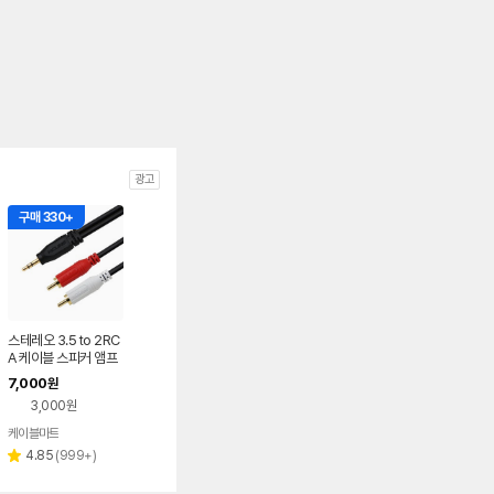
광고
구매 330+
스테레오 3.5 to 2RC
A 케이블 스피커 앰프
오디오선 1.5m AUX
7,000
원
연결 잭 Y젠더
3,000원
케이블마트
네이버
페이
리
4.85
(
999+
)
별
뷰
점