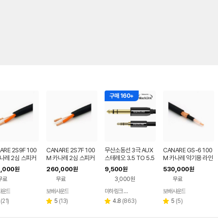
구매 160+
ARE 2S9F 100
CANARE 2S7F 100
무산소동선 3극 AUX
CANARE GS-6 100
나레 2심 스피커
M 카나레 2심 스피커
스테레오 3.5 TO 5.5
M 카나레 악기용 라인
블
케이블
6.3 TRS 밸런스 케이
케이블 무산소동
,000
260,000
9,500
530,000
원
원
원
원
블 1.5M
무료
무료
3,000원
무료
사운드
보배사운드
마하링크 공식스토어
보배사운드
네이버
네이버
네이버
네이버
페이
페이
페이
페이
리
리
리
리
(
21
)
5
(
13
)
4.8
(
863
)
5
(
5
)
별
별
별
뷰
뷰
뷰
뷰
점
점
점