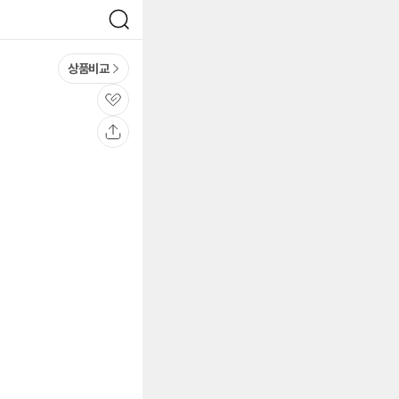
검
색
상품비교
관
심
공
유