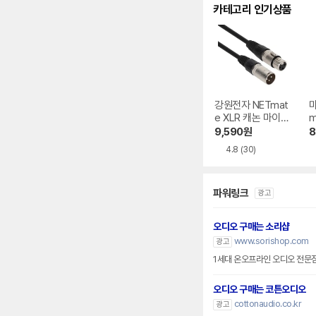
카테고리 인기상품
강원전자 NETmat
마
e XLR 캐논 마이크
m
연장 케이블
5
9,590
원
8
4.8
(30)
파워링크
광고
오디오 구매는 소리샵
www.sorishop.com
광고
1세대 온오프라인 오디오 전문
오디오 구매는 코튼오디오
cottonaudio.co.kr
광고