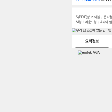
S/PDIF(광) 케이블
/
옵티
M형
/
라운드형
/
4파이 
메뉴 네비게이션
요약정보