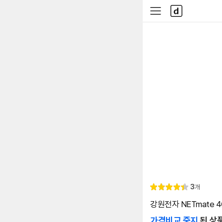
본문 바로가기
다
사
나
이
와
드
메
메
인
뉴
리
3
개
별
4.
뷰
점
4
강원전자 NETmate 4
가격비교 중지
된 상