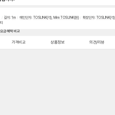
컬
/
길이
:
1m
/
메인단자
:
TOSLINK(각)
,
Mini TOSLINK(원)
/
확장단자
:
TOSLINK(각)
멀티
가격비교
상품정보
의견/리뷰