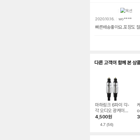
2020.10.16.
wo****
빠른배송좋아요.포장도 잘
다른 고객이 함께 본 상
마하링크 6파이 각-
각 오디오 광케이블
o
ML-FG015, 1.5m
엄
4,500
원
3
케
4.7
(56)