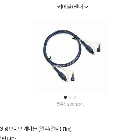
다나와
케이블/젠더
1
2
3
등록월 2004.04.
Ø 광오디오 케이블 (멀티/멀티) (1m)
품입니다.