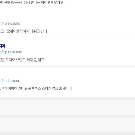
0평 규모 청음공간에서 만나는 하이엔드오디오
m/horncable/
오디오케이블 오디오케이블 악세서리 취급 판매
디아
/jupiteraudio
전문 오디오 브랜드, 케이블, 앰프
m/audiomaul
LP 하이파이 라디오 블루투스 스피커 앰프 홈시어터