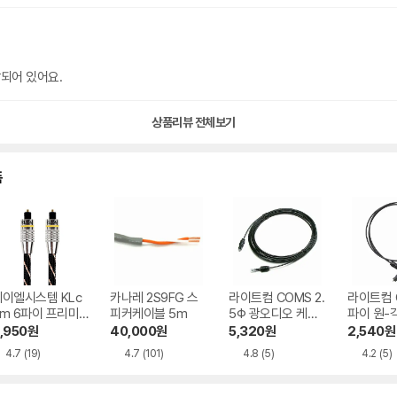
되어 있어요.
상품리뷰 전체보기
품
케이엘시스템 KLc
카나레 2S9FG 스
라이트컴 COMS 2.
라이트컴 
m 6파이 프리미
피커케이블 5m
5Φ 광오디오 케이
파이 원-
 메탈 오디오 광
블(각/원)보급형 A
광케이블 
,950
원
40,000
원
5,320
원
2,540
원
이블 KL211, 1.5
V0404, 5m
2) 1m
4.7
(19)
4.7
(101)
4.8
(5)
4.2
(5)
m