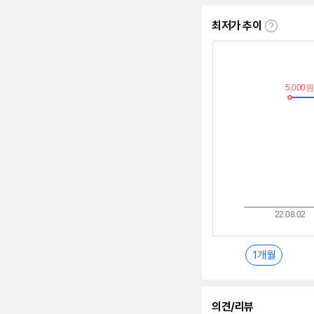
수
최저가 추이
최
저
가
추
이
란?
1개월
의견/리뷰