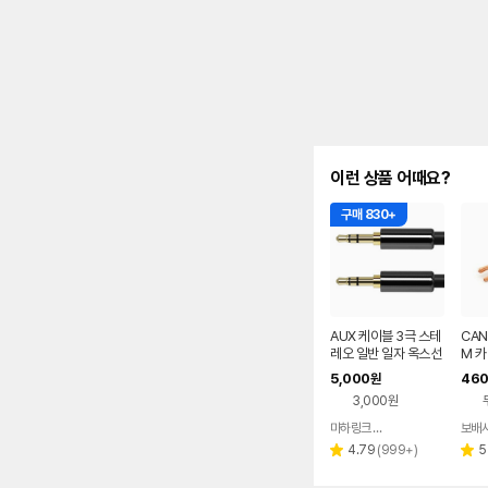
이런 상품 어때요?
구매 830+
AUX 케이블 3극 스테
CAN
레오 일반 일자 옥스선
M 카
1M 3.5 연결선
케이
5,000
460
원
3,000원
마하링크 공식스토어
보배
네이버
페이
리
4.79
(
999+
)
5
별
별
뷰
점
점