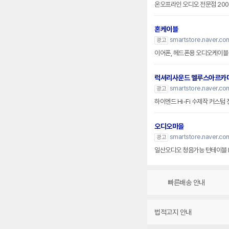
온오프라인 오디오 전문점 20
혼케이블
smartstore.naver.co
광고
이어폰, 헤드폰용 
럭셔리사운드 멜루스아르카
smartstore.naver.com
광고
하이엔드 Hi-Fi 수제작 커스텀 
오디오마을
smartstore.naver.co
광고
일산오디오 청음가능 턴테이블 
빠른배송 안내
법적고지 안내