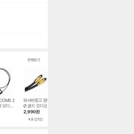
전체보기
COMS 2
와사비망고 깜쥐 6
아남전자 ANAM 4
Creative 사운드
각 오디오
Ø 골드 오디오 광케
파이 옵티컬 오디오
블라스터 X4 정품
(AV040
이블 1.5m
케이블 AO-415, 1.
2,990
원
7,590
원
199,000
원
5m
4.8
(252)
4.6
(26)
4.9
(38)