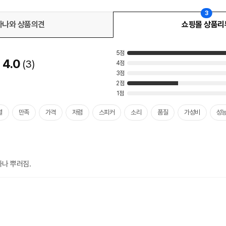
3
다나와 상품의견
쇼핑몰 상품리
5점
4.0
3
4점
3점
2점
1점
결
만족
가격
저렴
스피커
소리
품질
가성비
성
나 뿌러짐.