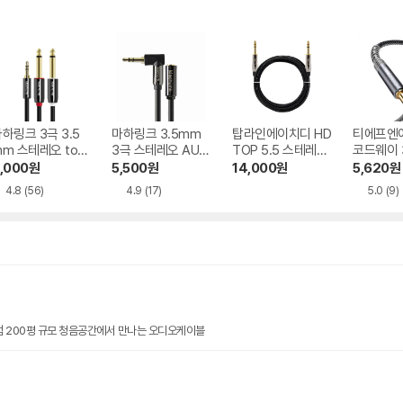
하링크 3극 3.5
마하링크 3.5mm
탑라인에이치디 HD
티에프엔
m 스테레오 to
3극 스테레오 AUX
TOP 5.5 스테레오
코드웨이 
.5 모노 Y형 변환
꺾임 연장 케이블
메탈블랙 케이블
스테레오
,000
원
5,500
원
14,000
원
5,620
원
케이블
4.8
(56)
4.9
(17)
5.0
(9)
점 200평 규모 청음공간에서 만나는 오디오케이블