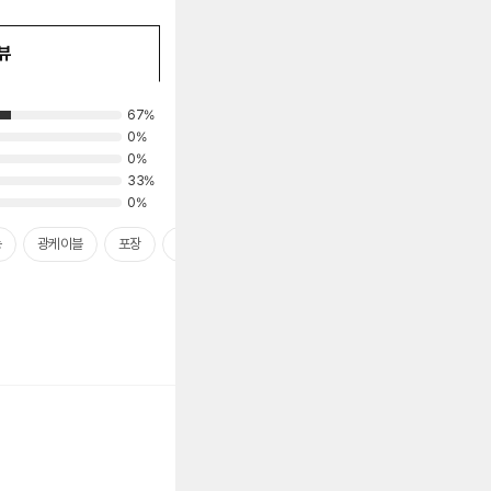
뷰
67%
0%
0%
33%
0%
능
광케이블
포장
추천
사운드바
오디오