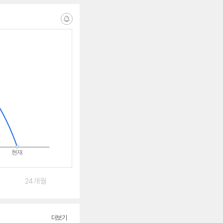
수
알
림
받
는
중
24개월
더보기