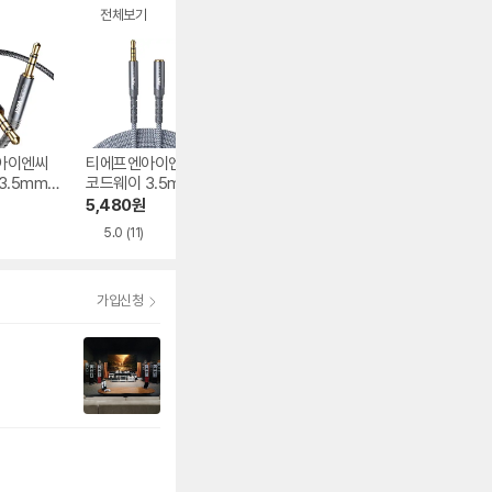
전체보기
아이엔씨
티에프엔아이엔씨
맥라인 MC-HA14
UGREEN 3극 3.5
3.5mm
코드웨이 3.5mm
6.3mm 모노 연장
mm 스테레오 AU
 케이블
4극 스테레오 연장
케이블
연장 케이블
5,480
원
7,290
원
4,900
원
케이블
5.0
(11)
5.0
(2)
가입신청