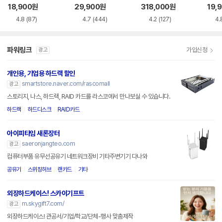
이스
이스
18,900
원
29,900
원
318,000
원
19,
4.8
(87)
4.7
(444)
4.2
(127)
4.
파워링크
가입신청
광고
개인용, 기업용 하드랙 할인
smartstore.naver.com/rascomall
광고
스토리지, 나스, 하드랙, RAID 카드를 라스코에서 만나보실 수 있습니다.
하드랙
하드디스크
RAID카드
아이피타임 새론장터
saeronjangteo.com
광고
컴퓨터부품 유무선공유기 네트워크장비 기타주변기기 다나와
공유기
스위칭허브
랜카드
기타
외장하드케이스! 스카이기프트
m.skygift7.com/
광고
외장하드케이스! 관공서/기업/학교/단체-행사 맞춤제작