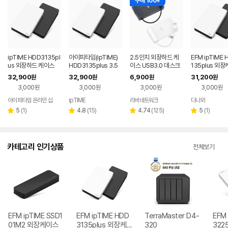
구매 100+
ipTIME HDD3135pl
아이피타임(ipTIME)
2.5인치 외장하드 케
EFM ipTIME 
us 외장하드 케이스
HDD3135plus 3.5
이스 USB3.0 데스크
135plus 외
인치 외장하드 케이스
탑 노트북 HDD SSD
(하드미포함)
32,900
32,900
6,900
31,200
원
원
원
원
USB 3.0 지원
케이스 파우치
3,000원
3,000원
3,000원
3,000원
아이피타임 온라인 샵
ipTIME
리버네트워크
다나와
네이버
네이버
페이
페이
리
리
리
리
5
(
1
)
4.8
(
15
)
4.74
(
125
)
5
(
1
)
별
별
별
별
뷰
뷰
뷰
뷰
점
점
점
점
수
수
수
수
카테고리 인기상품
전체보기
EFM ipTIME SSD1
EFM ipTIME HDD
TerraMaster D4-
EFM 
01M2 외장케이스
3135plus 외장케
320
322