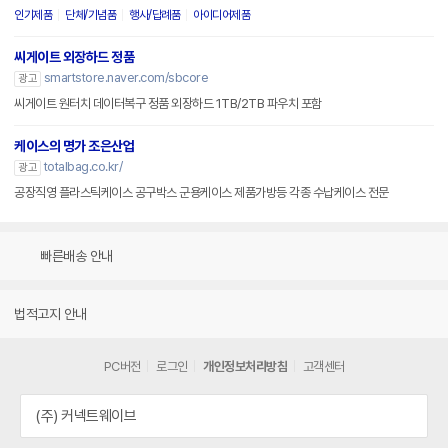
인기제품
단체/기념품
행사/답례품
아이디어제품
씨게이트 외장하드 정품
smartstore.naver.com/sbcore
광고
씨게이트 원터치 데이터복구 정품 외장하드 1TB/2TB 파우치 포함
케이스의 명가 조은산업
totalbag.co.kr/
광고
공장직영 플라스틱케이스 공구박스 군용케이스 제품가방등 각종 수납케이스 전문
빠른배송 안내
법적고지 안내
PC버전
로그인
개인정보처리방침
고객센터
(주) 커넥트웨이브