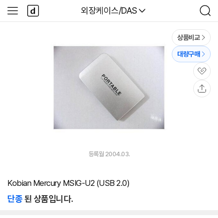
본문 바로가기
다
다나와
외장케이스/DAS
사
검
나
이
색
와
드
메
메
상품비교
인
뉴
대량구매
관
심
공
유
등록월 2004.03.
Kobian Mercury MSIG-U2 (USB 2.0)
단종
된 상품입니다.