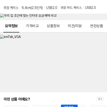
외장 케이스
/
6.4cm(2.5인치)
/
USB2.0
/
외장 하드 케이스
/
USB2.0
메뉴 네비게이션
요약정보
가격비교
상품정보
의견/리뷰
연관상품
이런 상품 어때요?
광고