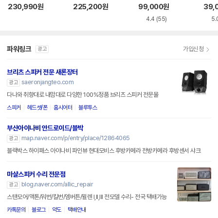
232
e 확장카드 (PX31
230,990
원
225,200
원
99,000
원
39,
0)
4.4
(55)
5.
파워링크
가입신청
광고
브리츠 스피커 전문 새론장터
saeronjangteo.com
광고
다나와 취향대로 내맘대로 다양한 100%정품 브리츠 스피커 전문몰
스피커
헤드셋/폰
홈시어터
블루투스
부산아이나비 안드로이드/블박
map.naver.com/p/entry/place/12864065
광고
블랙박스 하이패스 아이나비 파인뷰 현대모비스 후방카메라 전방카메라 후방센서 샤크
마샬스피커 수리 전문점
blog.naver.com/allic_repair
광고
스탠모어/액톤/워번/킬번/엠버튼/윌렌 I,II,III 전모델 수리- 전국 택배가능
카톡문의
블로그
약도
택배안내