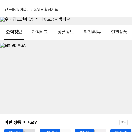
컨트롤러/어댑터
/
SATA 확장카드
메뉴 네비게이션
요약정보
가격비교
상품정보
의견/리뷰
연관상품
이런 상품 어때요?
광고