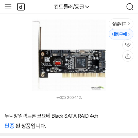
본문 바로가기
다
다나와
컨트롤러/동글
사
검
나
이
색
와
드
메
메
상품비교
인
뉴
대량구매
관
심
공
유
등록월 2004.12.
누디앙일렉트론 코요테 Black SATA RAID 4ch
단종
된 상품입니다.