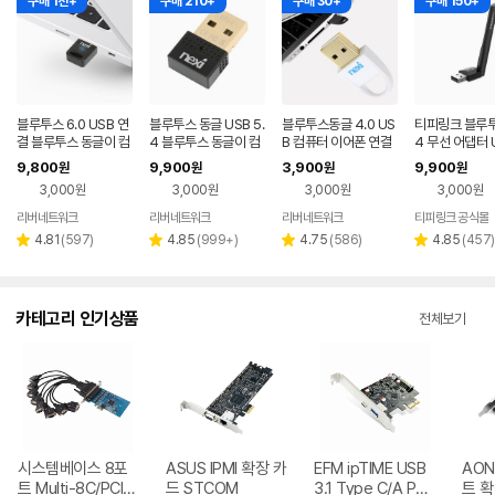
구매 1천+
구매 210+
구매 30+
구매 150+
블루투스 6.0 USB 연
블루투스 동글 USB 5.
블루투스동글 4.0 US
티피링크 블루투
결 블루투스 동글이 컴
4 블루투스 동글이 컴
B 컴퓨터 이어폰 연결
4 무선 어댑터 
퓨터 동글 이어폰 무선
퓨터 연결 무선 수신기
무선 수신기 동그리 동
0 Plus
9,800
9,900
3,900
9,900
원
원
원
원
수신기 어댑터 동그리
동그리
글 블루투스동글이
3,000원
3,000원
3,000원
3,000원
리버네트워크
리버네트워크
리버네트워크
티피링크 공식몰
네이버
네이버
네이버
페이
페이
페이
리
리
리
리
4.81
(
597
)
4.85
(
999+
)
4.75
(
586
)
4.85
(
457
)
별
별
별
별
뷰
뷰
뷰
뷰
점
점
점
점
수
수
수
수
카테고리 인기상품
전체보기
시스템베이스 8포
ASUS IPMI 확장 카
EFM ipTIME USB
AON
트 Multi-8C/PCIe
드 STCOM
3.1 Type C/A PCI
트 