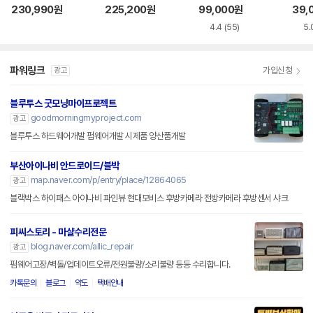
232
e 확장카드 (PX31
230,990
원
225,200
원
99,000
원
39,
0)
4.4
(55)
5.
파워링크
가입신청
광고
블루투스 굿모닝마이프로젝트
goodmorningmyproject.com
광고
블루투스 하드웨어개발 펌웨어개발 시제품 양산품개발
부산아이나비 안드로이드/블박
map.naver.com/p/entry/place/12864065
광고
블랙박스 하이패스 아이나비 파인뷰 현대모비스 후방카메라 전방카메라 후방센서 샤크
피씨스토리 - 마샬수리전문
blog.naver.com/allic_repair
광고
펌웨어고장/벽돌/업데이트오류/전원불량/소리불량 등등 수리합니다.
카톡문의
블로그
약도
택배안내