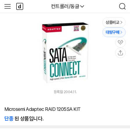
본문 바로가기
다
다나와
컨트롤러/동글
사
검
나
이
색
와
드
메
메
상품비교
인
뉴
대량구매
관
심
공
유
등록월 2004.11.
Microsemi Adaptec RAID 1205SA KIT
단종
된 상품입니다.