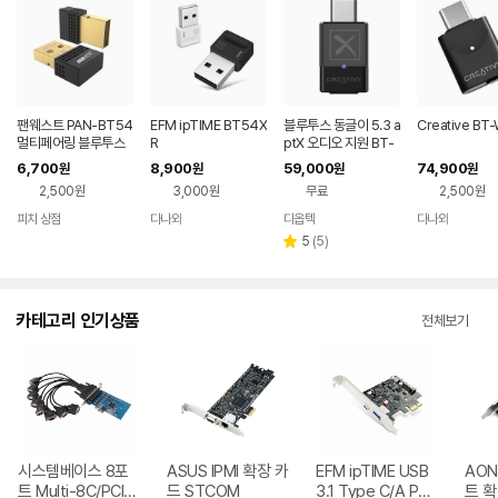
팬웨스트 PAN-BT54
EFM ipTIME BT54X
블루투스 동글이 5.3 a
Creative BT
멀티페어링 블루투스
R
ptX 오디오 지원 BT-
5.4 동글 데스크탑동
W5
6,700
8,900
59,000
74,900
원
원
원
원
글
2,500원
3,000원
무료
2,500원
피치 상점
다나와
디옵텍
다나와
네이버
네이버
네이버
페이
페이
페이
리
5
(
5
)
별
뷰
점
수
카테고리 인기상품
전체보기
시스템베이스 8포
ASUS IPMI 확장 카
EFM ipTIME USB
AON
트 Multi-8C/PCIe
드 STCOM
3.1 Type C/A PCI
트 