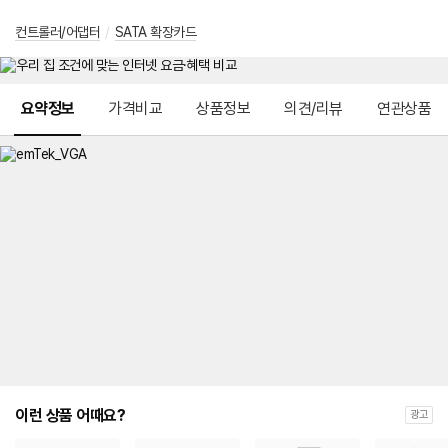
컨트롤러/어댑터
/
SATA 확장카드
메뉴 네비게이션
요약정보
가격비교
상품정보
의견/리뷰
연관상품
이런 상품 어때요?
광고