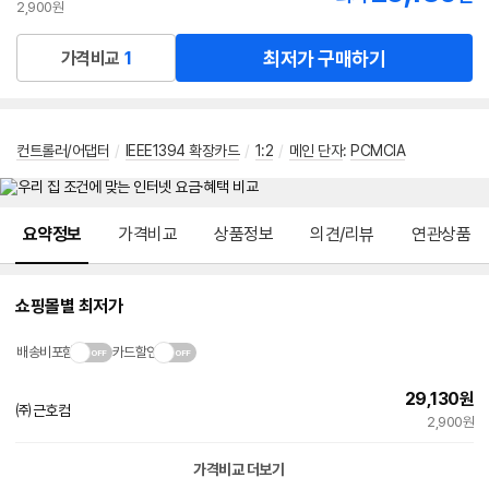
2,900원
최저가 구매하기
가격비교
1
컨트롤러/어댑터
/
IEEE1394 확장카드
/
1:2
/
메인 단자
:
PCMCIA
메뉴 네비게이션
요약정보
가격비교
상품정보
의견/리뷰
연관상품
쇼핑몰별 최저가
배송비포함
카드할인
29,130
원
㈜근호컴
2,900원
가격비교 더보기