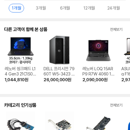
1개월
3개월
6개월
12개월
24개월
다른 고객이 함께 본 상품
전체보기
레노버 씽크패드 L1
DELL 프리시전 79
레노버 LOQ 15AR
ASU
4 Gen3 21C1S00
60T W5-3423 R
P9 R7W 4060 16
g F1
H00 SSD 256GB
TX A6000 16GB,
GB램 SSD 1TB
QT0
1,044,810
원
26,000,000
원
2,090,000
원
2,9
M.2 512GB
D 4
카테고리 인기상품
전체보기