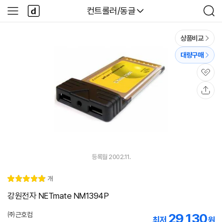
본문 바로가기
다
다나와
컨트롤러/동글
사
검
나
이
색
와
드
메
메
상품비교
인
뉴
대량구매
관
심
공
유
등록월 2002.11.
리
개
별
5.
뷰
점
0
강원전자 NETmate NM1394P
㈜근호컴
29,130
최저
원