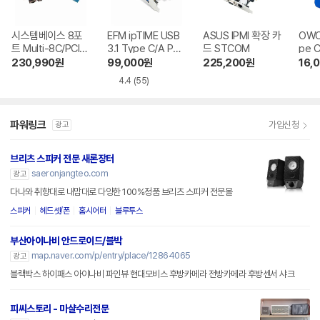
시스템베이스 8포
EFM ipTIME USB
ASUS IPMI 확장 카
OWC 
트 Multi-8C/PCIe
3.1 Type C/A PCI
드 STCOM
pe 
232
e 확장카드 (PX31
린
230,990
원
99,000
원
225,200
원
16,
0)
4.4
(55)
파워링크
가입신청
광고
브리츠 스피커 전문 새론장터
saeronjangteo.com
광고
다나와 취향대로 내맘대로 다양한 100%정품 브리츠 스피커 전문몰
스피커
헤드셋/폰
홈시어터
블루투스
부산아이나비 안드로이드/블박
map.naver.com/p/entry/place/12864065
광고
블랙박스 하이패스 아이나비 파인뷰 현대모비스 후방카메라 전방카메라 후방센서 샤크
피씨스토리 - 마샬수리전문