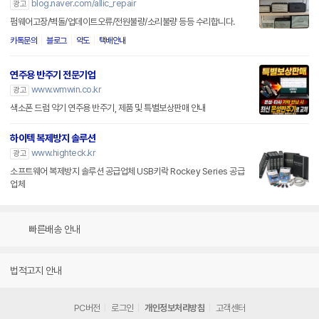
blog.naver.com/allic_repair
광고
펌웨어고장/벽돌/업데이트오류/전원불량/소리불량 등등 수리합니다.
카톡문의
블로그
약도
택배안내
연주용 반주기 전문기업
www.wmwin.co.kr
광고
색소폰 드럼 악기 연주용 반주기, 제품 및 특별보상판매 안내
하이텍 복제방지 솔루션
www.highteck.kr
광고
소프트웨어 복제방지 솔루션 공급업체 USB키락 Rockey Series 공급
업체
빠른배송 안내
법적고지 안내
PC버전
로그인
개인정보처리방침
고객센터