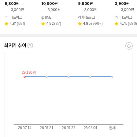
퓨터 동글 이어폰 무선
동글 6.0 외장안테나 1
퓨터 연결 무선 수신기
무선 수신기 동
9,800
10,900
9,900
3,900
원
원
원
원
수신기 어댑터 동그리
00M 멀티페어링 16
동그리
글 블루투스동
3,000원
3,000원
3,000원
3,000원
개 오토페어링
리버네트워크
ipTIME
리버네트워크
리버네트워크
네이버
네이버
페이
페이
리
리
리
리
4.81
(
591
)
4.92
(
37
)
4.85
(
999+
)
4.75
(
586
)
별
별
별
별
뷰
뷰
뷰
뷰
점
점
점
점
수
수
수
수
최저가 추이
최
알
저
림
가
받
추
는
이
중
란?