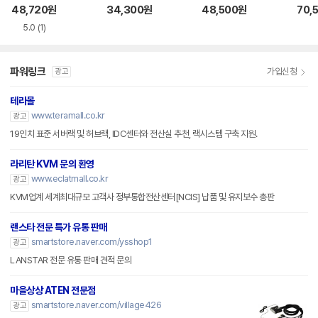
스위치
V 2:1 HDMI KVM
V 4:1 HDMI KVM
MI 
48,720
원
34,300
원
48,500
원
70,
스위치
스위치
5.0
(1)
파워링크
가입신청
광고
테라몰
www.teramall.co.kr
광고
19인치 표준 서버랙 및 허브랙, IDC센터와 전산실 추천, 랙시스템 구축 지원.
라리탄 KVM 문의 환영
www.eclatmall.co.kr
광고
KVM업계 세계최대규모 고객사 정부통합전산센터[NCIS] 납품 및 유지보수 총판
랜스타 전문 특가 유통 판매
smartstore.naver.com/ysshop1
광고
LANSTAR 전문 유통 판매 견적 문의
마을상상 ATEN 전문점
smartstore.naver.com/village426
광고