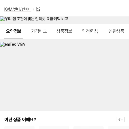
KVM/젠더/컨버터
/
1:2
메뉴 네비게이션
요약정보
가격비교
상품정보
의견/리뷰
연관상품
이런 상품 어때요?
광고