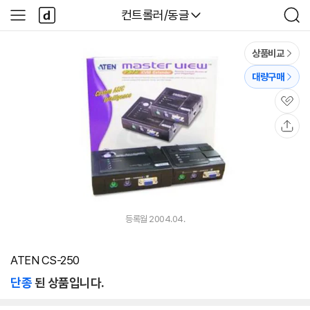
본문 바로가기
다
다나와
컨트롤러/동글
사
검
나
이
색
와
드
메
메
상품비교
인
뉴
대량구매
관
심
공
유
등록월 2004.04.
ATEN CS-250
단종
된 상품입니다.