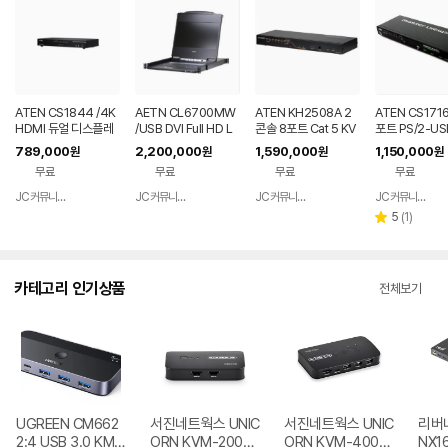
ATEN CS1844 /4K
AETN CL6700MW
ATEN KH2508A 2
ATEN CS1716
HDMI 듀얼 디스플레
/USB DVI Full HD L
콘솔 8포트 Cat 5 KV
포트 PS/2-US
이 KVMP 스위치
CD 콘솔
M 스위치
A KVM 스위치
789,000
2,200,000
1,590,000
1,150,000
원
원
원
원
무료
무료
무료
무료
JC커뮤니케이션
JC커뮤니케이션
JC커뮤니케이션
JC커뮤니케이션
네이버
네이버
네이버
페이
페이
페이
리
5
(
1
)
별
뷰
점
수
카테고리 인기상품
전체보기
UGREEN CM662
서진네트웍스 UNIC
서진네트웍스 UNIC
리버네
2:4 USB 3.0 KM
ORN KVM-200H
ORN KVM-400H
NX1