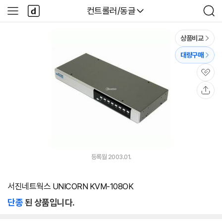
본문 바로가기
다
다나와
컨트롤러/동글
사
검
나
이
색
와
드
메
메
상품비교
인
뉴
대량구매
관
심
공
유
등록월 2003.01.
서진네트웍스 UNICORN KVM-108OK
단종
된 상품입니다.