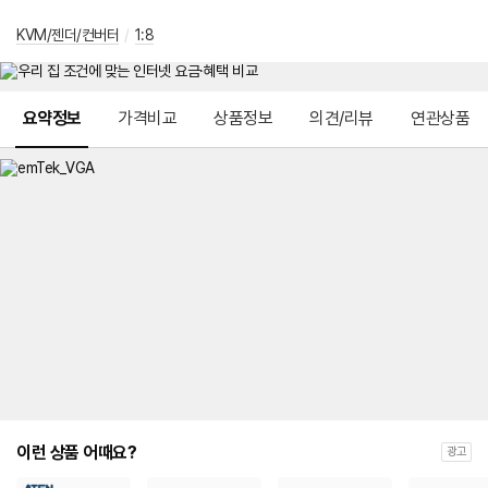
KVM/젠더/컨버터
/
1:8
메뉴 네비게이션
요약정보
가격비교
상품정보
의견/리뷰
연관상품
이런 상품 어때요?
광고