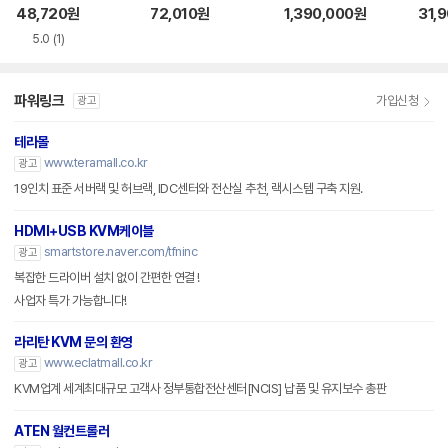
스위치
MI KVM 스위치
P 스위치 (CS196
V 2:
48,720
원
72,010
원
1,390,000
원
31,
4)
스위
5.0
(1)
파워링크
가입신청
광고
테라몰
www.teramall.co.kr
광고
19인치 표준 서버랙 및 허브랙, IDC센터와 전산실 추천, 랙시스템 구축 지원.
HDMI+USB KVM케이블
smartstore.naver.com/tfninc
광고
복잡한 드라이버 설치 없이 간편한 연결 !
사업자 특가 가능합니다!
라리탄 KVM 문의 환영
www.eclatmall.co.kr
광고
KVM업계 세계최대규모 고객사 정부통합전산센터[NCIS] 납품 및 유지보수 총판
ATEN 월컨트롤러