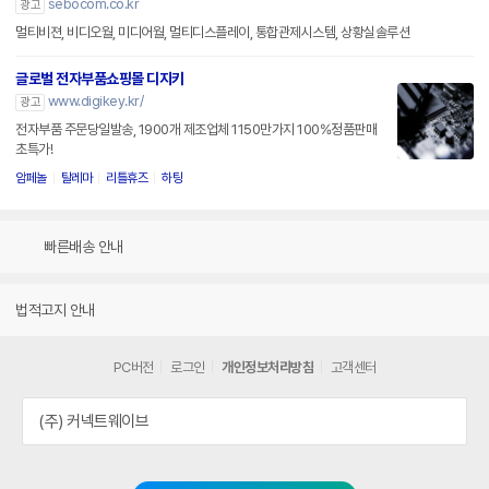
sebocom.co.kr
광고
멀티비젼, 비디오월, 미디어월, 멀티디스플레이, 통합관제시스템, 상황실솔루션
글로벌 전자부품쇼핑몰 디지키
www.digikey.kr/
광고
전자부품 주문당일발송, 1900개 제조업체 1150만가지 100%정품판매
초특가!
암페놀
탈레마
리틀휴즈
하팅
빠른배송 안내
법적고지 안내
PC버전
로그인
개인정보처리방침
고객센터
(주) 커넥트웨이브