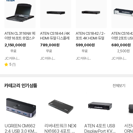
ATEN CL3116NX 에
ATEN CS1844 /4K
ATEN CS1842 / 2-
ATEN CS164
이텐 16포트 숏뎁스 P
HDMI 듀얼 디스플레
포트 4K HDMI 듀얼
이텐 2포트 USB
S2 USB LCD KVM
이 KVMP 스위치
디스플레이 KVMP
듀얼 디스플레이
2,150,000
789,000
599,000
680,000
원
원
원
원
스위치
P
무료
무료
무료
2,500원
JC커뮤니케이션
JC커뮤니케이션
JC커뮤니케이션
JC커뮤니케이션
네이버
네이버
네이버
페이
페이
페이
리
5
(
1
)
별
뷰
점
수
카테고리 인기상품
전체보기
UGREEN CM662
리버네트워크 NEXI
ATEN 4포트 USB
서진네
2:4 USB 3.0 KM
NX1663 4포트 HD
DisplayPort KVM
ORN