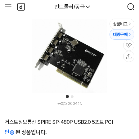
본문 바로가기
다
다나와
컨트롤러/동글
사
검
나
이
색
와
드
메
메
상품비교
인
뉴
대량구매
관
심
공
유
1
2
등록월 2004.11.
거스트정보통신 SPIRE SP-480P USB2.0 5포트 PCI
단종
된 상품입니다.