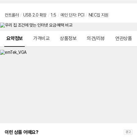
컨트롤러
/
USB 2.0 확장
/
1:5
/
메인 단자
:
PCI
/
NEC칩 지원
메뉴 네비게이션
요약정보
가격비교
상품정보
의견/리뷰
연관상품
이런 상품 어때요?
광고