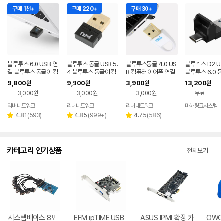
구매 1천+
구매 220+
구매 30+
블루투스 6.0 USB 연
블루투스 동글 USB 5.
블루투스동글 4.0 US
블루넥스 D2 U
결 블루투스 동글이 컴
4 블루투스 동글이 컴
B 컴퓨터 이어폰 연결
블루투스 6.0 동
퓨터 동글 이어폰 무선
퓨터 연결 무선 수신기
무선 수신기 동그리 동
9BT
9,800
9,900
3,900
13,200
원
원
원
원
수신기 어댑터 동그리
동그리
글 블루투스동글이
3,000원
3,000원
3,000원
무료
리버네트워크
리버네트워크
리버네트워크
마하링크시스템
네이버
네이버
네이버
페이
페이
페이
리
리
리
4.81
(
593
)
4.85
(
999+
)
4.75
(
586
)
별
별
별
뷰
뷰
뷰
점
점
점
수
수
수
카테고리 인기상품
전체보기
시스템베이스 8포
EFM ipTIME USB
ASUS IPMI 확장 카
OWC 