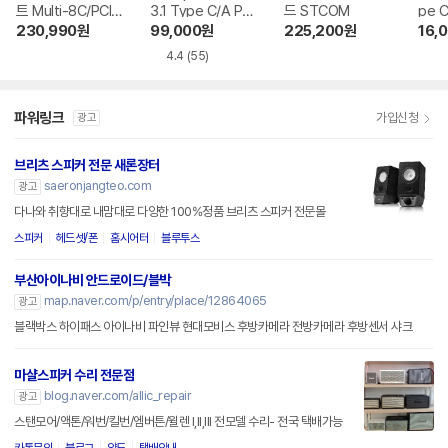
트 Multi-8C/PCIe
3.1 Type C/A PCI
드 STCOM
pe 
232
e 확장카드 (PX31
린
230,990
원
99,000
원
225,200
원
16,
0)
4.4
(55)
파워링크
가입신청
광고
브리츠 스피커 전문 새론장터
saeronjangteo.com
광고
다나와 취향대로 내맘대로 다양한 100%정품 브리츠 스피커 전문몰
스피커
헤드셋/폰
홈시어터
블루투스
부산아이나비 안드로이드/블박
map.naver.com/p/entry/place/12864065
광고
블랙박스 하이패스 아이나비 파인뷰 현대모비스 후방카메라 전방카메라 후방센서 샤크
마샬스피커 수리 전문점
blog.naver.com/allic_repair
광고
스탠모어/액톤/워번/킬번/엠버튼/윌렌 I,II,III 전모델 수리- 전국 택배가능