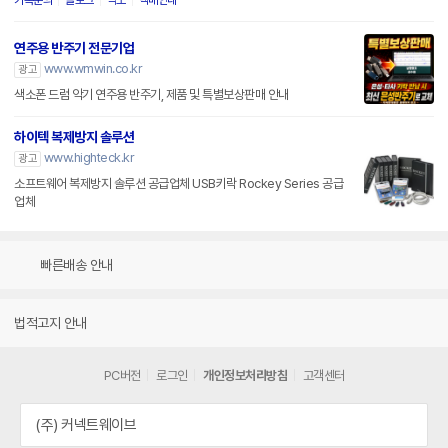
카톡문의
블로그
약도
택배안내
연주용 반주기 전문기업
www.wmwin.co.kr
광고
색소폰 드럼 악기 연주용 반주기, 제품 및 특별보상판매 안내
하이텍 복제방지 솔루션
www.highteck.kr
광고
소프트웨어 복제방지 솔루션 공급업체 USB키락 Rockey Series 공급
업체
빠른배송 안내
법적고지 안내
PC버전
로그인
개인정보처리방침
고객센터
(주) 커넥트웨이브