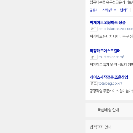
컴퓨터부품 유무선공유기 네트
공유기
스위칭허브
랜카드
씨게이트 외장하드 정품
smartstore.naver.co
광고
씨게이트 원터치 데이터복구 정품
외장하드머스트컬러
mustcolor.com/
광고
씨게이트 특가 오픈! ~8/31 
케이스제작전문 조은산업
totalbag.co.kr/
광고
공장직영 주문케이스 알미늄가
빠른배송 안내
법적고지 안내