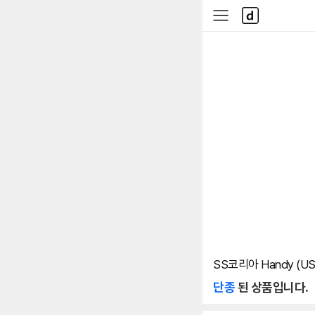
본문 바로가기
다
사
나
이
와
드
메
메
인
뉴
SS코리아 Handy (USB
단종
된 상품입니다.