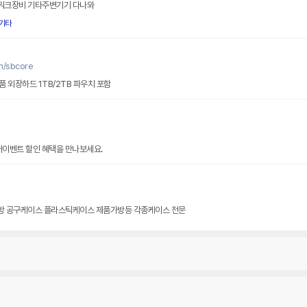
워크장비 기타주변기기 다나와
기타
m/sbcore
 외장하드 1TB/2TB 파우치 포함
썸머이벤트 할인 혜택을 만나보세요.
방 공구케이스 플라스틱케이스 제품가방등 각종케이스 전문