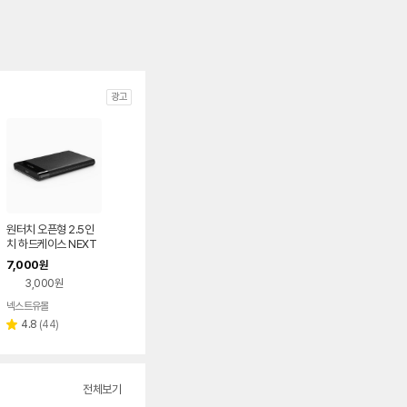
광고
원터치 오픈형 2.5인
치 하드케이스 NEXT
625U3
7,000
원
3,000원
넥스트유몰
리
4.8
(
44
)
별
뷰
점
수
전체보기