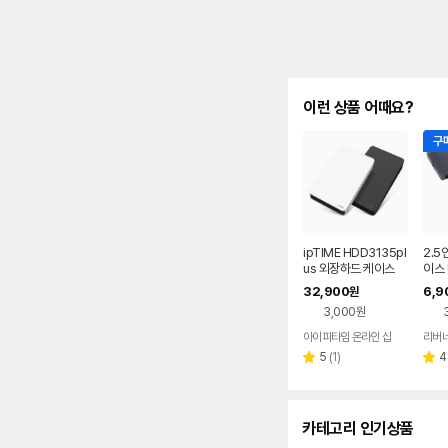
이런 상품 어때요?
구매
ipTIME HDD3135pl
2.5
us 외장하드 케이스
이스 
탑 노
32,900
6,9
원
케이
3,000원
아이피타임 온라인 샵
리버
리
5
(
1
)
4
별
별
뷰
점
점
수
카테고리 인기상품