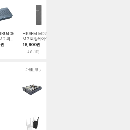
 TBU405
HIKSEMI MD202
TerraMaster D5-
ACASIS TB501P
M.2 외장
M.2 외장케이스
310
O M.2 외장케이
0
원
16,900
원
446,000
원
358,000
원
4.8
(111)
5.0
(2)
가입신청