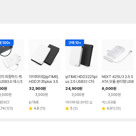
 100+
구매 10+
인치 외장하드 케
아이피타임(ipTIME)
ipTIME HDD3225pl
NEXT 425U3 2.5 S
USB3.0 데스크
HDD3135plus 3.5
us 2.5 USB3.1 C타
ATA 모듈 분리형 USB
트북 HDD SSD
인치 외장하드 케이스
입 외장하드 케이스
3.0 외장하드 케이스
00
32,900
24,900
6,000
원
원
원
원
스 파우치
USB 3.0 지원
3,000원
3,000원
3,000원
3,000원
네트워크
ipTIME
아이피타임 온라인 샵
넥스트유몰
네이버
페이
리
리
리
리
.74
(
125
)
4.8
(
15
)
5
(
3
)
4.91
(
33
)
별
별
별
뷰
뷰
뷰
뷰
점
점
점
수
수
수
수