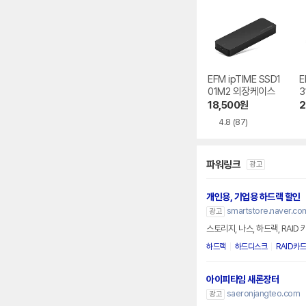
EFM ipTIME SSD1
E
01M2 외장케이스
3
18,500
원
2
4.8
(87)
파워링크
광고
개인용, 기업용 하드랙 할인
smartstore.naver.co
광고
스토리지, 나스, 하드랙, RAI
하드랙
하드디스크
RAID카드
아이피타임 새론장터
saeronjangteo.com
광고