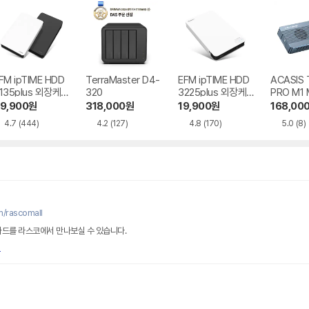
FM ipTIME HDD
TerraMaster D4-
EFM ipTIME HDD
ACASIS
135plus 외장케
320
3225plus 외장케
PRO M1 
이스
이스
케이스
9,900
원
318,000
원
19,900
원
168,00
4.7
(444)
4.2
(127)
4.8
(170)
5.0
(8)
m/rascomall
D 카드를 라스코에서 만나보실 수 있습니다.