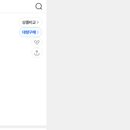
검
색
상품비교
대량구매
관
심
공
유